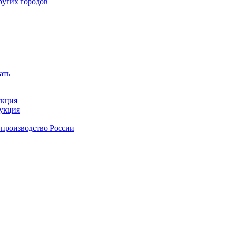
ругих городов
ать
укция
дукция
 производство России