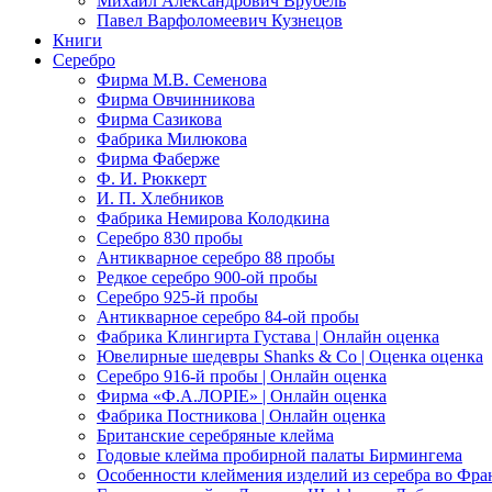
Михаил Александрович Врубель
Павел Варфоломеевич Кузнецов
Книги
Серебро
Фирма М.В. Семенова
Фирма Овчинникова
Фирма Сазикова
Фабрика Милюкова
Фирма Фаберже
Ф. И. Рюккерт
И. П. Хлебников
Фабрика Немирова Колодкина
Серебро 830 пробы
Антикварное серебро 88 пробы
Редкое серебро 900-ой пробы
Серебро 925-й пробы
Антикварное серебро 84-ой пробы
Фабрика Клингирта Густава | Онлайн оценка
Ювелирные шедевры Shanks & Co | Оценка оценка
Серебро 916-й пробы | Онлайн оценка
Фирма «Ф.А.ЛОРIЕ» | Онлайн оценка
Фабрика Постникова | Онлайн оценка
Британские серебряные клейма
Годовые клейма пробирной палаты Бирмингема
Особенности клеймения изделий из серебра во Фр