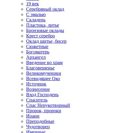
19 век
Серебряный оклад
С эмалью
Складень
Пластика, литье
Бронзовые оклады
Крест серебро
Оклад шитье, бисер
Сюжетные
Богоматерь
Архангел
Введение во храм
Благовещенье
Великомученики
Всевидящее Око
Источник
Вознесение
Вход Господень
Спаситель
Спас Нерукотворный
Пророк, пророки
Иоанн
Преподобные
Чудотворец
Именные