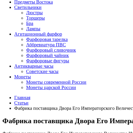
Предметы Востока
Светильники
Люстры
Торшеры
Бра
Лампы
Агитационный фарфор
Фарфоровая тарелка
Аббревиатура ПВС
Фарфоровый сливочник
Фарфоровый чайник
Фарфоровые фигуры
Антикварные часы
Советские часы
Монеты
Монеты современной России
Монеты царской России
Главная
Статьи
Фабрика поставщика Двора Его Императорского Величес
Фабрика поставщика Двора Его Импера