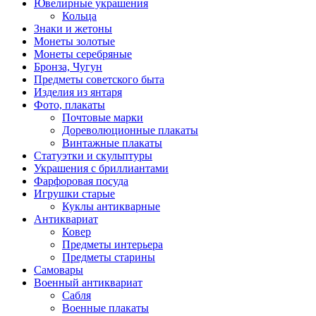
Ювелирные украшения
Кольца
Знаки и жетоны
Монеты золотые
Монеты серебряные
Бронза, Чугун
Предметы советского быта
Изделия из янтаря
Фото, плакаты
Почтовые марки
Дореволюционные плакаты
Винтажные плакаты
Статуэтки и скульптуры
Украшения с бриллиантами
Фарфоровая посуда
Игрушки старые
Куклы антикварные
Антиквариат
Ковер
Предметы интерьера
Предметы старины
Самовары
Военный антиквариат
Сабля
Военные плакаты