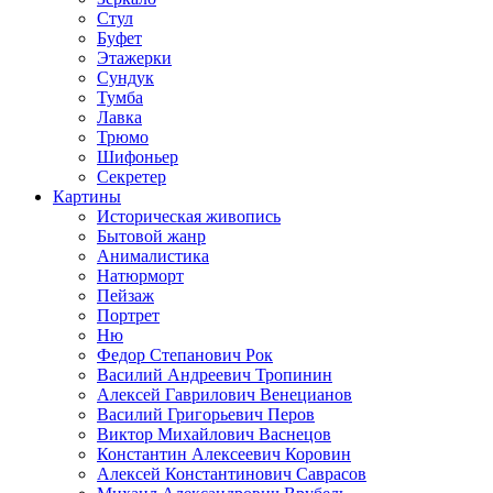
Стул
Буфет
Этажерки
Сундук
Тумба
Лавка
Трюмо
Шифоньер
Секретер
Картины
Историческая живопись
Бытовой жанр
Анималистика
Натюрморт
Пейзаж
Портрет
Ню
Федор Степанович Рок
Василий Андреевич Тропинин
Алексей Гаврилович Венецианов
Василий Григорьевич Перов
Виктор Михайлович Васнецов
Константин Алексеевич Коровин
Алексей Константинович Саврасов