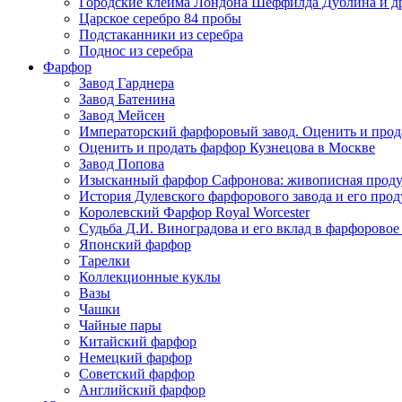
Городские клейма Лондона Шеффилда Дублина и д
Царское серебро 84 пробы
Подстаканники из серебра
Поднос из серебра
Фарфор
Завод Гарднера
Завод Батенина
Завод Мейсен
Императорский фарфоровый завод. Оценить и прод
Оценить и продать фарфор Кузнецова в Москве
Завод Попова
Изысканный фарфор Сафронова: живописная прод
История Дулевского фарфорового завода и его про
Королевский Фарфор Royal Worcester
Судьба Д.И. Виноградова и его вклад в фарфоровое
Японский фарфор
Тарелки
Коллекционные куклы
Вазы
Чашки
Чайные пары
Китайский фарфор
Немецкий фарфор
Советский фарфор
Английский фарфор