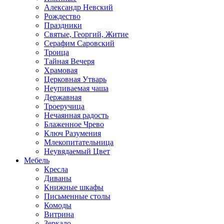
Александр Невский
Рождество
Праздники
Святые, Георгий, Житие
Серафим Саровский
Троица
Тайная Вечеря
Храмовая
Церковная Утварь
Неупиваемая чаша
Державная
Троеручица
Нечаянная радость
Блаженное Чрево
Ключ Разумения
Млекопитательница
Неувядаемый Цвет
Мебель
Кресла
Диваны
Книжные шкафы
Письменные столы
Комоды
Витрина
Зеркало