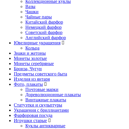
Коллекционные куклы
Вазы
Чашки
Чайные пары
Китайский фарфор
Немецкий фарфор
Советский фарфор
Английский фарфор
Ювелирные украшения
Кольца
Знаки и жетоны
Монеты золотые
Монеты серебряные
Бронза, Чугун
Предметы советского быта
Изделия из янтаря
Фото, плакаты
Почтовые марки
Дореволюционные плакаты
Винтажные плакаты
Статуэтки и скульптуры
Украшения с бриллиантами
Фарфоровая посуда
Игрушки старые
Куклы антикварные