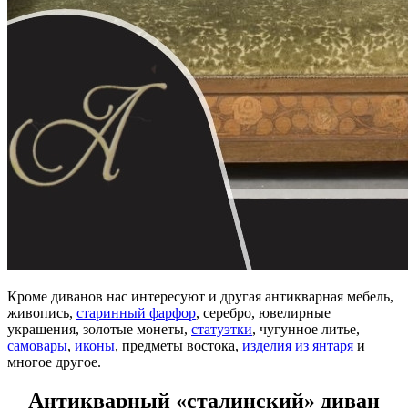
Кроме диванов нас интересуют и другая антикварная мебель,
живопись,
старинный фарфор
, серебро, ювелирные
украшения, золотые монеты,
статуэтки
, чугунное литье,
самовары
,
иконы
, предметы востока,
изделия из янтаря
и
многое другое.
Антикварный «сталинский» диван