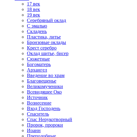
17 век
18 век
19 век
Серебряный оклад
С эмалью
Складень
Пластика, литье
Бронзовые оклады
Крест серебро
Оклад шитье, бисер
Сюжетные
Богоматерь
Архангел
Введение во храм
Благовещенье
Великомученики
Всевидящее Око
Источник
Вознесение
Вход Господень
Спаситель
Спас Нерукотворный
Пророк, пророки
Иоанн
Преподобные