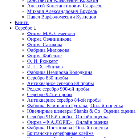
Константин Алексеевич Коровин
Алексей Константинович Саврасов
Михаил Александрович Врубель
Павел Варфоломеевич Кузнецов
Книги
Серебро
Фирма М.В. Семенова
Фирма Овчинникова
Фирма Сазикова
Фабрика Милюкова
Фирма Фаберже
Ф. И. Рюккерт
И. П. Хлебников
Фабрика Немирова Колодкина
Серебро 830 пробы
Антикварное серебро 88 пробы
Редкое серебро 900-ой пробы
Серебро 925-й пробы
Антикварное серебро 84-ой пробы
Фабрика Клингирта Густава | Онлайн оценка
Ювелирные шедевры Shanks & Co | Оценка оценка
Серебро 916-й пробы | Онлайн оценка
Фирма «Ф.А.ЛОРIЕ» | Онлайн оценка
Фабрика Постникова | Онлайн оценка
Британские серебряные клейма