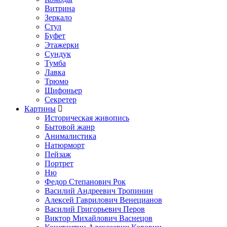
Витрина
Зеркало
Стул
Буфет
Этажерки
Сундук
Тумба
Лавка
Трюмо
Шифоньер
Секретер
Картины
Историческая живопись
Бытовой жанр
Анималистика
Натюрморт
Пейзаж
Портрет
Ню
Федор Степанович Рок
Василий Андреевич Тропинин
Алексей Гаврилович Венецианов
Василий Григорьевич Перов
Виктор Михайлович Васнецов