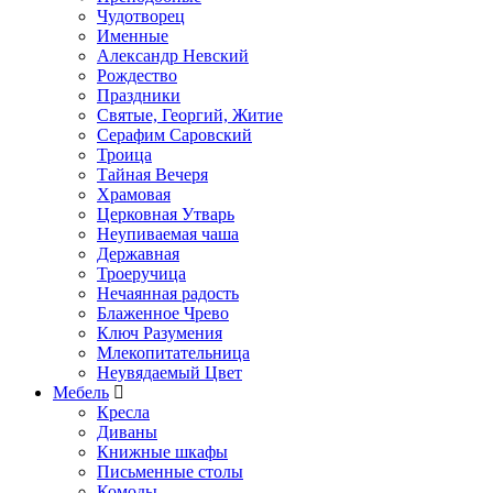
Чудотворец
Именные
Александр Невский
Рождество
Праздники
Святые, Георгий, Житие
Серафим Саровский
Троица
Тайная Вечеря
Храмовая
Церковная Утварь
Неупиваемая чаша
Державная
Троеручица
Нечаянная радость
Блаженное Чрево
Ключ Разумения
Млекопитательница
Неувядаемый Цвет
Мебель
Кресла
Диваны
Книжные шкафы
Письменные столы
Комоды