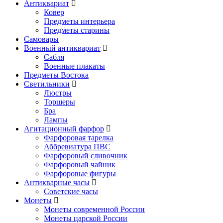
Антиквариат
Ковер
Предметы интерьера
Предметы старины
Самовары
Военный антиквариат
Сабля
Военные плакаты
Предметы Востока
Светильники
Люстры
Торшеры
Бра
Лампы
Агитационный фарфор
Фарфоровая тарелка
Аббревиатура ПВС
Фарфоровый сливочник
Фарфоровый чайник
Фарфоровые фигуры
Антикварные часы
Советские часы
Монеты
Монеты современной России
Монеты царской России