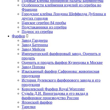
Годовые клейма пробирной палаты Бирмингема
Особенности клеймения изделий из серебра во
Франции
Городские клейма Лондона Шеффилда Дублина и
других городов
Царское серебро 84 пробы
Подстаканники из серебра
Поднос из серебра
Фарфор
Завод Гарднера
Завод Батенина
Завод Мейсен
Императорский фарфоровый завод. Оценить и
продать
Оценить и продать фарфор Кузнецова в Москве
Завод Попова
Изысканный фарфор Сафронова: живописная
продукция
История Дулевского фарфорового завода и его
продукция
Королевский Фарфор Royal Worcester
Судьба Д.И. Виноградова и его вклад в
фарфоровое производство России
Японский фарфор
Тарелки