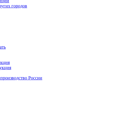
анции
ругих городов
ать
укция
дукция
 производство России