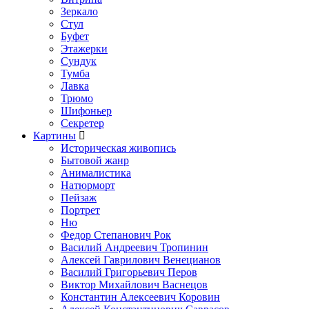
Зеркало
Стул
Буфет
Этажерки
Сундук
Тумба
Лавка
Трюмо
Шифоньер
Секретер
Картины
Историческая живопись
Бытовой жанр
Анималистика
Натюрморт
Пейзаж
Портрет
Ню
Федор Степанович Рок
Василий Андреевич Тропинин
Алексей Гаврилович Венецианов
Василий Григорьевич Перов
Виктор Михайлович Васнецов
Константин Алексеевич Коровин