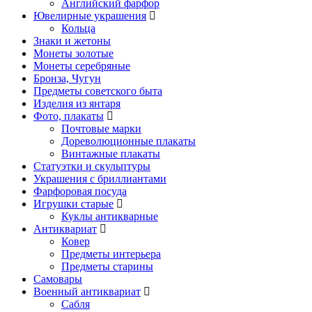
Английский фарфор
Ювелирные украшения
Кольца
Знаки и жетоны
Монеты золотые
Монеты серебряные
Бронза, Чугун
Предметы советского быта
Изделия из янтаря
Фото, плакаты
Почтовые марки
Дореволюционные плакаты
Винтажные плакаты
Статуэтки и скульптуры
Украшения с бриллиантами
Фарфоровая посуда
Игрушки старые
Куклы антикварные
Антиквариат
Ковер
Предметы интерьера
Предметы старины
Самовары
Военный антиквариат
Сабля