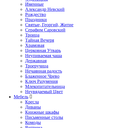
Именные
Александр Невский
Рождество
Праздники
Святые, Георгий, Житие
Серафим Саровский
Троица
Тайная Вечеря
Храмовая
Церковная Утварь
Неупиваемая чаша
Державная
Троеручица
Нечаянная радость
Блаженное Чрево
Ключ Разумения
Млекопитательница
Неувядаемый Цвет
Мебель
Кресла
Диваны
Книжные шкафы
Письменные столы
Комоды
Витрина