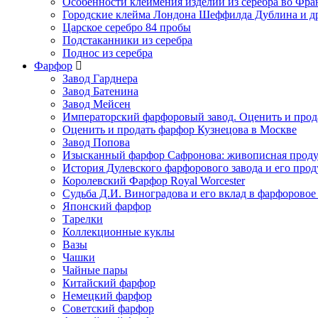
Особенности клеймения изделий из серебра во Фр
Городские клейма Лондона Шеффилда Дублина и д
Царское серебро 84 пробы
Подстаканники из серебра
Поднос из серебра
Фарфор
Завод Гарднера
Завод Батенина
Завод Мейсен
Императорский фарфоровый завод. Оценить и прод
Оценить и продать фарфор Кузнецова в Москве
Завод Попова
Изысканный фарфор Сафронова: живописная прод
История Дулевского фарфорового завода и его про
Королевский Фарфор Royal Worcester
Судьба Д.И. Виноградова и его вклад в фарфоровое
Японский фарфор
Тарелки
Коллекционные куклы
Вазы
Чашки
Чайные пары
Китайский фарфор
Немецкий фарфор
Советский фарфор