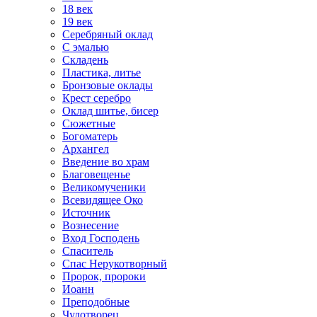
18 век
19 век
Серебряный оклад
С эмалью
Складень
Пластика, литье
Бронзовые оклады
Крест серебро
Оклад шитье, бисер
Сюжетные
Богоматерь
Архангел
Введение во храм
Благовещенье
Великомученики
Всевидящее Око
Источник
Вознесение
Вход Господень
Спаситель
Спас Нерукотворный
Пророк, пророки
Иоанн
Преподобные
Чудотворец