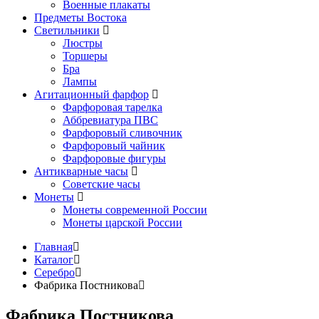
Военные плакаты
Предметы Востока
Светильники
Люстры
Торшеры
Бра
Лампы
Агитационный фарфор
Фарфоровая тарелка
Аббревиатура ПВС
Фарфоровый сливочник
Фарфоровый чайник
Фарфоровые фигуры
Антикварные часы
Советские часы
Монеты
Монеты современной России
Монеты царской России
Главная
Каталог
Серебро
Фабрика Постникова
Фабрика Постникова