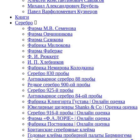
Алексей Константинович Саврасов
Михаил Александрович Врубель
Павел Варфоломеевич Кузнецов
Книги
Серебро
Фирма М.В. Семенова
Фирма Овчинникова
Фирма Сазикова
Фабрика Милюкова
Фирма Фаберже
Ф. И. Рюккерт
И. П. Хлебников
Фабрика Немирова Колодкина
Серебро 830 пробы
Антикварное серебро 88 пробы
Редкое серебро 900-ой пробы
Серебро 925-й пробы
Антикварное серебро 84-ой пробы
Фабрика Клингирта Густава | Онлайн оценка
Ювелирные шедевры Shanks & Co | Оценка оценка
Серебро 916-й пробы | Онлайн оценка
Фирма «Ф.А.ЛОРIЕ» | Онлайн оценка
Фабрика Постникова | Онлайн оценка
Британские серебряные клейма
Годовые клейма пробирной палаты Бирмингема