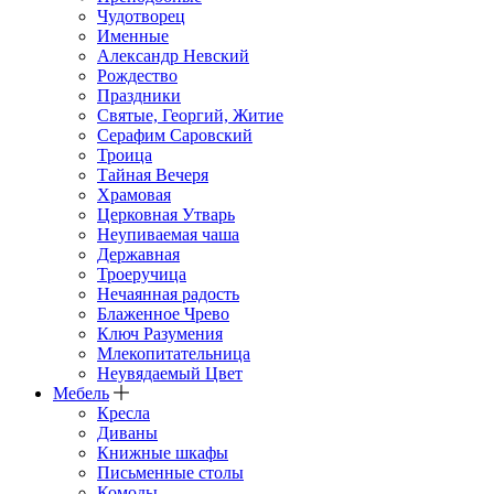
Чудотворец
Именные
Александр Невский
Рождество
Праздники
Святые, Георгий, Житие
Серафим Саровский
Троица
Тайная Вечеря
Храмовая
Церковная Утварь
Неупиваемая чаша
Державная
Троеручица
Нечаянная радость
Блаженное Чрево
Ключ Разумения
Млекопитательница
Неувядаемый Цвет
Мебель
Кресла
Диваны
Книжные шкафы
Письменные столы
Комоды