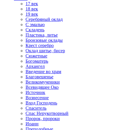
17 век
18 век
19 век
Серебряный оклад
С эмалью
Складень
Пластика, литье
Бронзовые оклады
Крест серебро
Оклад шитье, бисер
Сюжетные
Богоматерь
Архангел
Введение во храм
Благовещенье
Великомученики
Всевидящее Око
Источник
Вознесение
Вход Господень
Спаситель
Спас Нерукотворный
Пророк, пророки
Иоанн
Преподобные