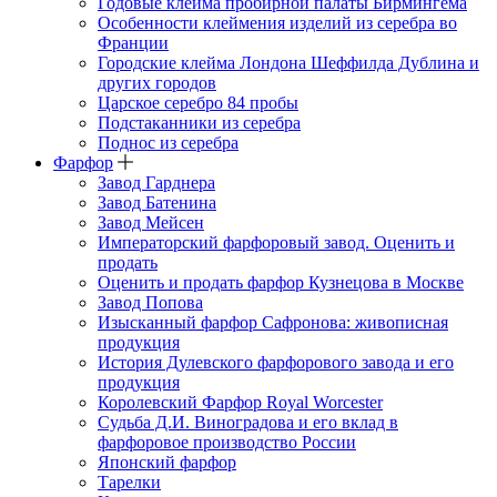
Годовые клейма пробирной палаты Бирмингема
Особенности клеймения изделий из серебра во
Франции
Городские клейма Лондона Шеффилда Дублина и
других городов
Царское серебро 84 пробы
Подстаканники из серебра
Поднос из серебра
Фарфор
Завод Гарднера
Завод Батенина
Завод Мейсен
Императорский фарфоровый завод. Оценить и
продать
Оценить и продать фарфор Кузнецова в Москве
Завод Попова
Изысканный фарфор Сафронова: живописная
продукция
История Дулевского фарфорового завода и его
продукция
Королевский Фарфор Royal Worcester
Судьба Д.И. Виноградова и его вклад в
фарфоровое производство России
Японский фарфор
Тарелки