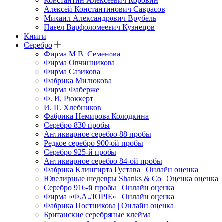
Константин Алексеевич Коровин
Алексей Константинович Саврасов
Михаил Александрович Врубель
Павел Варфоломеевич Кузнецов
Книги
Серебро
Фирма М.В. Семенова
Фирма Овчинникова
Фирма Сазикова
Фабрика Милюкова
Фирма Фаберже
Ф. И. Рюккерт
И. П. Хлебников
Фабрика Немирова Колодкина
Серебро 830 пробы
Антикварное серебро 88 пробы
Редкое серебро 900-ой пробы
Серебро 925-й пробы
Антикварное серебро 84-ой пробы
Фабрика Клингирта Густава | Онлайн оценка
Ювелирные шедевры Shanks & Co | Оценка оценка
Серебро 916-й пробы | Онлайн оценка
Фирма «Ф.А.ЛОРIЕ» | Онлайн оценка
Фабрика Постникова | Онлайн оценка
Британские серебряные клейма