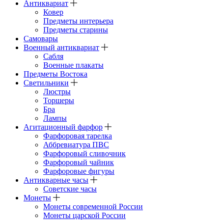
Антиквариат
Ковер
Предметы интерьера
Предметы старины
Самовары
Военный антиквариат
Сабля
Военные плакаты
Предметы Востока
Светильники
Люстры
Торшеры
Бра
Лампы
Агитационный фарфор
Фарфоровая тарелка
Аббревиатура ПВС
Фарфоровый сливочник
Фарфоровый чайник
Фарфоровые фигуры
Антикварные часы
Советские часы
Монеты
Монеты современной России
Монеты царской России