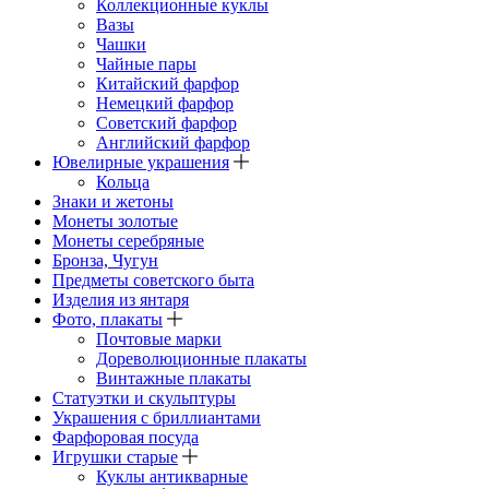
Коллекционные куклы
Вазы
Чашки
Чайные пары
Китайский фарфор
Немецкий фарфор
Советский фарфор
Английский фарфор
Ювелирные украшения
Кольца
Знаки и жетоны
Монеты золотые
Монеты серебряные
Бронза, Чугун
Предметы советского быта
Изделия из янтаря
Фото, плакаты
Почтовые марки
Дореволюционные плакаты
Винтажные плакаты
Статуэтки и скульптуры
Украшения с бриллиантами
Фарфоровая посуда
Игрушки старые
Куклы антикварные