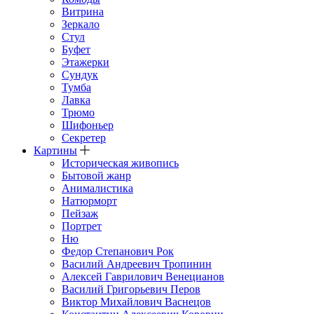
Витрина
Зеркало
Стул
Буфет
Этажерки
Сундук
Тумба
Лавка
Трюмо
Шифоньер
Секретер
Картины
Историческая живопись
Бытовой жанр
Анималистика
Натюрморт
Пейзаж
Портрет
Ню
Федор Степанович Рок
Василий Андреевич Тропинин
Алексей Гаврилович Венецианов
Василий Григорьевич Перов
Виктор Михайлович Васнецов