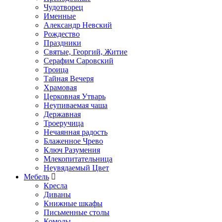
Чудотворец
Именные
Александр Невский
Рождество
Праздники
Святые, Георгий, Житие
Серафим Саровский
Троица
Тайная Вечеря
Храмовая
Церковная Утварь
Неупиваемая чаша
Державная
Троеручица
Нечаянная радость
Блаженное Чрево
Ключ Разумения
Млекопитательница
Неувядаемый Цвет
Мебель
Кресла
Диваны
Книжные шкафы
Письменные столы
Комоды