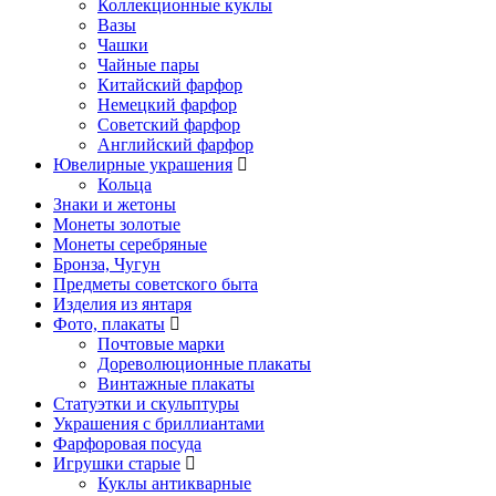
Коллекционные куклы
Вазы
Чашки
Чайные пары
Китайский фарфор
Немецкий фарфор
Советский фарфор
Английский фарфор
Ювелирные украшения
Кольца
Знаки и жетоны
Монеты золотые
Монеты серебряные
Бронза, Чугун
Предметы советского быта
Изделия из янтаря
Фото, плакаты
Почтовые марки
Дореволюционные плакаты
Винтажные плакаты
Статуэтки и скульптуры
Украшения с бриллиантами
Фарфоровая посуда
Игрушки старые
Куклы антикварные