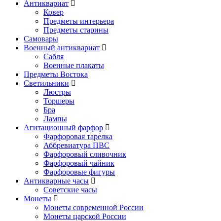
Антиквариат
Ковер
Предметы интерьера
Предметы старины
Самовары
Военный антиквариат
Сабля
Военные плакаты
Предметы Востока
Светильники
Люстры
Торшеры
Бра
Лампы
Агитационный фарфор
Фарфоровая тарелка
Аббревиатура ПВС
Фарфоровый сливочник
Фарфоровый чайник
Фарфоровые фигуры
Антикварные часы
Советские часы
Монеты
Монеты современной России
Монеты царской России