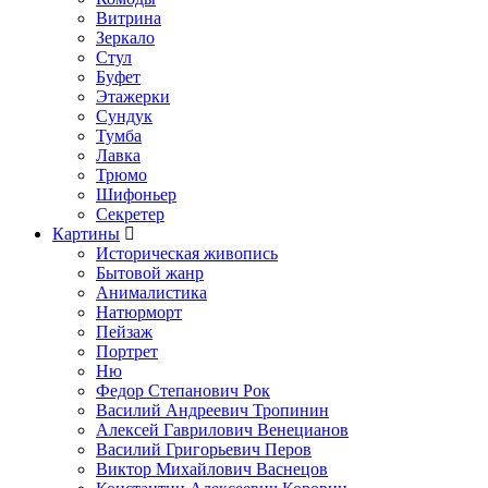
Витрина
Зеркало
Стул
Буфет
Этажерки
Сундук
Тумба
Лавка
Трюмо
Шифоньер
Секретер
Картины
Историческая живопись
Бытовой жанр
Анималистика
Натюрморт
Пейзаж
Портрет
Ню
Федор Степанович Рок
Василий Андреевич Тропинин
Алексей Гаврилович Венецианов
Василий Григорьевич Перов
Виктор Михайлович Васнецов