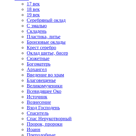
17 век
18 век
19 век
Серебряный оклад
С эмалью
Складень
Пластика, литье
Бронзовые оклады
Крест серебро
Оклад шитье, бисер
Сюжетные
Богоматерь
Архангел
Введение во храм
Благовещенье
Великомученики
Всевидящее Око
Источник
Вознесение
Вход Господень
Спаситель
Спас Нерукотворный
Пророк, пророки
Иоанн
Преподобные