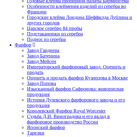
Годовые клейма пробирной палаты Бирмингема
Особенности клеймения изделий из серебра во
Франции
Городские клейма Лондона Шеффилда Дублина и
других городов
Царское серебро 84 пробы
Подстаканники из серебра
Поднос из серебра
Фарфор
Завод Гарднера
Завод Батенина
Завод Мейсен
Императорский фарфоровый завод. Оценить и
продать
Оценить и продать фарфор Кузнецова в Москве
Завод Попова
Изысканный фарфор Сафронова: живописная
продукция
История Дулевского фарфорового завода и его
продукция
Королевский Фарфор Royal Worcester
Судьба Д.И. Виноградова и его вклад в
фарфоровое производство России
Японский фарфор
Тарелки