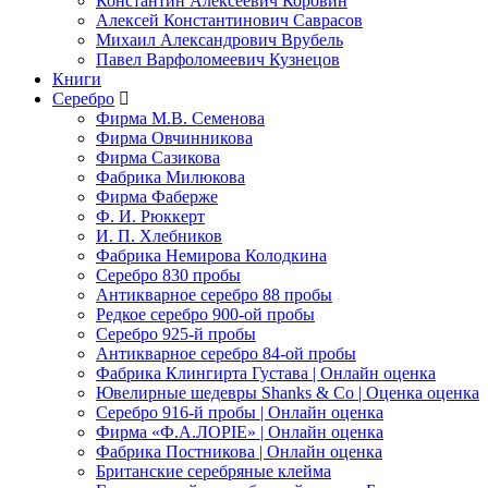
Константин Алексеевич Коровин
Алексей Константинович Саврасов
Михаил Александрович Врубель
Павел Варфоломеевич Кузнецов
Книги
Серебро
Фирма М.В. Семенова
Фирма Овчинникова
Фирма Сазикова
Фабрика Милюкова
Фирма Фаберже
Ф. И. Рюккерт
И. П. Хлебников
Фабрика Немирова Колодкина
Серебро 830 пробы
Антикварное серебро 88 пробы
Редкое серебро 900-ой пробы
Серебро 925-й пробы
Антикварное серебро 84-ой пробы
Фабрика Клингирта Густава | Онлайн оценка
Ювелирные шедевры Shanks & Co | Оценка оценка
Серебро 916-й пробы | Онлайн оценка
Фирма «Ф.А.ЛОРIЕ» | Онлайн оценка
Фабрика Постникова | Онлайн оценка
Британские серебряные клейма