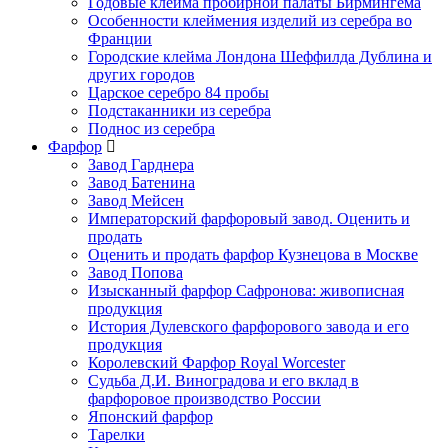
Годовые клейма пробирной палаты Бирмингема
Особенности клеймения изделий из серебра во
Франции
Городские клейма Лондона Шеффилда Дублина и
других городов
Царское серебро 84 пробы
Подстаканники из серебра
Поднос из серебра
Фарфор
Завод Гарднера
Завод Батенина
Завод Мейсен
Императорский фарфоровый завод. Оценить и
продать
Оценить и продать фарфор Кузнецова в Москве
Завод Попова
Изысканный фарфор Сафронова: живописная
продукция
История Дулевского фарфорового завода и его
продукция
Королевский Фарфор Royal Worcester
Судьба Д.И. Виноградова и его вклад в
фарфоровое производство России
Японский фарфор
Тарелки