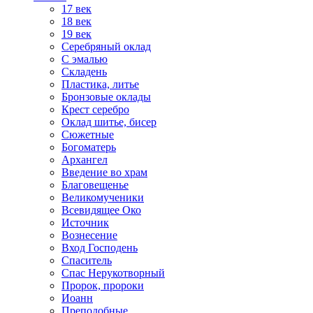
17 век
18 век
19 век
Серебряный оклад
С эмалью
Складень
Пластика, литье
Бронзовые оклады
Крест серебро
Оклад шитье, бисер
Сюжетные
Богоматерь
Архангел
Введение во храм
Благовещенье
Великомученики
Всевидящее Око
Источник
Вознесение
Вход Господень
Спаситель
Спас Нерукотворный
Пророк, пророки
Иоанн
Преподобные