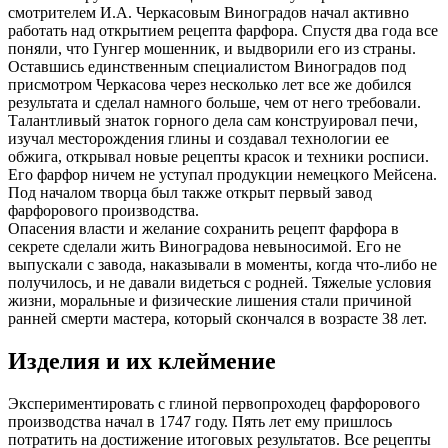
смотрителем И.А. Черкасовым Виноградов начал активно
работать над открытием рецепта фарфора. Спустя два года все
поняли, что Гунгер мошенник, и выдворили его из страны.
Оставшись единственным специалистом Виноградов под
присмотром Черкасова через несколько лет все же добился
результата и сделал намного больше, чем от него требовали.
Талантливый знаток горного дела сам конструировал печи,
изучал месторождения глины и создавал технологии ее
обжига, открывал новые рецепты красок и техники росписи.
Его фарфор ничем не уступал продукции немецкого Мейсена.
Под началом творца был также открыт первый завод
фарфорового производства.
Опасения власти и желание сохранить рецепт фарфора в
секрете сделали жить Виноградова невыносимой. Его не
выпускали с завода, наказывали в моменты, когда что-либо не
получилось, и не давали видеться с родней. Тяжелые условия
жизни, моральные и физические лишения стали причиной
ранней смерти мастера, который скончался в возрасте 38 лет.
Изделия и их клеймение
Экспериментировать с глиной первопроходец фарфорового
производства начал в 1747 году. Пять лет ему пришлось
потратить на достижение итоговых результатов. Все рецепты