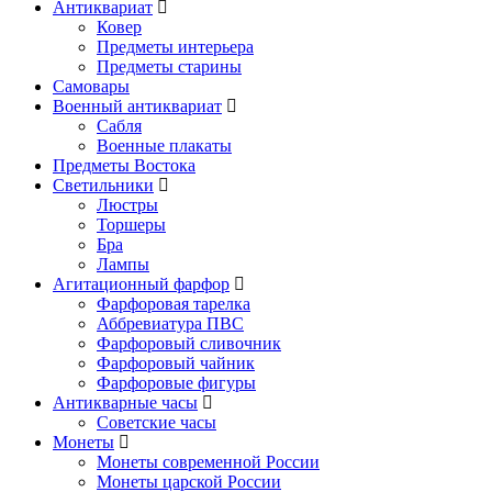
Антиквариат
Ковер
Предметы интерьера
Предметы старины
Самовары
Военный антиквариат
Сабля
Военные плакаты
Предметы Востока
Светильники
Люстры
Торшеры
Бра
Лампы
Агитационный фарфор
Фарфоровая тарелка
Аббревиатура ПВС
Фарфоровый сливочник
Фарфоровый чайник
Фарфоровые фигуры
Антикварные часы
Советские часы
Монеты
Монеты современной России
Монеты царской России