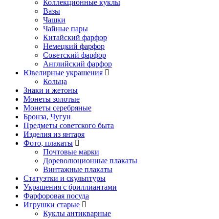
Коллекционные куклы
Вазы
Чашки
Чайные пары
Китайский фарфор
Немецкий фарфор
Советский фарфор
Английский фарфор
Ювелирные украшения
Кольца
Знаки и жетоны
Монеты золотые
Монеты серебряные
Бронза, Чугун
Предметы советского быта
Изделия из янтаря
Фото, плакаты
Почтовые марки
Дореволюционные плакаты
Винтажные плакаты
Статуэтки и скульптуры
Украшения с бриллиантами
Фарфоровая посуда
Игрушки старые
Куклы антикварные