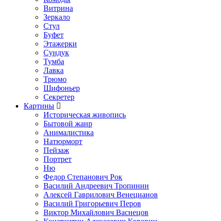
Витрина
Зеркало
Стул
Буфет
Этажерки
Сундук
Тумба
Лавка
Трюмо
Шифоньер
Секретер
Картины
Историческая живопись
Бытовой жанр
Анималистика
Натюрморт
Пейзаж
Портрет
Ню
Федор Степанович Рок
Василий Андреевич Тропинин
Алексей Гаврилович Венецианов
Василий Григорьевич Перов
Виктор Михайлович Васнецов