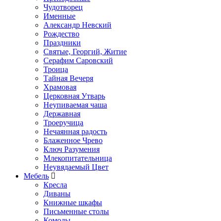
Чудотворец
Именные
Александр Невский
Рождество
Праздники
Святые, Георгий, Житие
Серафим Саровский
Троица
Тайная Вечеря
Храмовая
Церковная Утварь
Неупиваемая чаша
Державная
Троеручица
Нечаянная радость
Блаженное Чрево
Ключ Разумения
Млекопитательница
Неувядаемый Цвет
Мебель
Кресла
Диваны
Книжные шкафы
Письменные столы
Комоды