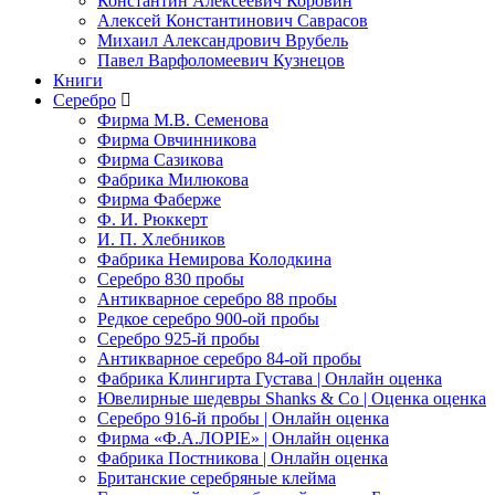
Константин Алексеевич Коровин
Алексей Константинович Саврасов
Михаил Александрович Врубель
Павел Варфоломеевич Кузнецов
Книги
Серебро
Фирма М.В. Семенова
Фирма Овчинникова
Фирма Сазикова
Фабрика Милюкова
Фирма Фаберже
Ф. И. Рюккерт
И. П. Хлебников
Фабрика Немирова Колодкина
Серебро 830 пробы
Антикварное серебро 88 пробы
Редкое серебро 900-ой пробы
Серебро 925-й пробы
Антикварное серебро 84-ой пробы
Фабрика Клингирта Густава | Онлайн оценка
Ювелирные шедевры Shanks & Co | Оценка оценка
Серебро 916-й пробы | Онлайн оценка
Фирма «Ф.А.ЛОРIЕ» | Онлайн оценка
Фабрика Постникова | Онлайн оценка
Британские серебряные клейма