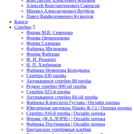
Константин Алексеевич Коровин
Алексей Константинович Саврасов
Михаил Александрович Врубель
Павел Варфоломеевич Кузнецов
Книги
Серебро
Фирма М.В. Семенова
Фирма Овчинникова
Фирма Сазикова
Фабрика Милюкова
Фирма Фаберже
Ф. И. Рюккерт
И. П. Хлебников
Фабрика Немирова Колодкина
Серебро 830 пробы
Антикварное серебро 88 пробы
Редкое серебро 900-ой пробы
Серебро 925-й пробы
Антикварное серебро 84-ой пробы
Фабрика Клингирта Густава | Онлайн оценка
Ювелирные шедевры Shanks & Co | Оценка оценка
Серебро 916-й пробы | Онлайн оценка
Фирма «Ф.А.ЛОРIЕ» | Онлайн оценка
Фабрика Постникова | Онлайн оценка
Британские серебряные клейма