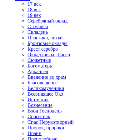
17 век
18 век
19 век
Серебряный оклад
С эмалью
Складень
Пластика, литье
Бронзовые оклады
Крест серебро
Оклад шитье, бисер
Сюжетные
Богоматерь
Архангел
Введение во храм
Благовещенье
Великомученики
Всевидящее Око
Источник
Вознесение
Вход Господень
Спаситель
Спас Нерукотворный
Пророк, пророки
Иоанн
Преподобные