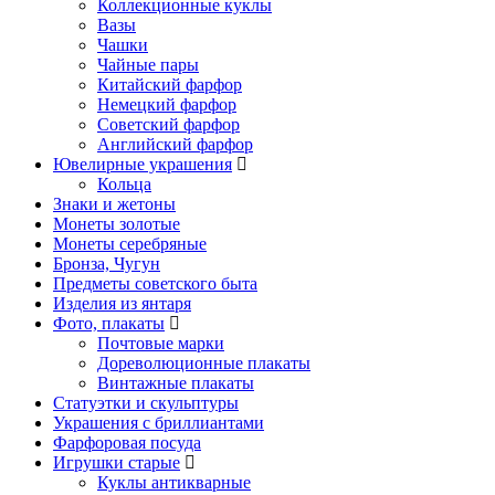
Коллекционные куклы
Вазы
Чашки
Чайные пары
Китайский фарфор
Немецкий фарфор
Советский фарфор
Английский фарфор
Ювелирные украшения
Кольца
Знаки и жетоны
Монеты золотые
Монеты серебряные
Бронза, Чугун
Предметы советского быта
Изделия из янтаря
Фото, плакаты
Почтовые марки
Дореволюционные плакаты
Винтажные плакаты
Статуэтки и скульптуры
Украшения с бриллиантами
Фарфоровая посуда
Игрушки старые
Куклы антикварные