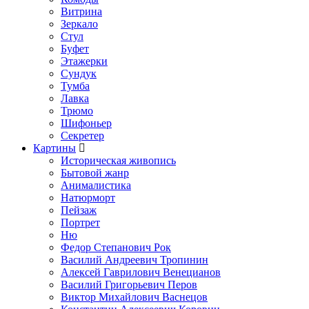
Витрина
Зеркало
Стул
Буфет
Этажерки
Сундук
Тумба
Лавка
Трюмо
Шифоньер
Секретер
Картины
Историческая живопись
Бытовой жанр
Анималистика
Натюрморт
Пейзаж
Портрет
Ню
Федор Степанович Рок
Василий Андреевич Тропинин
Алексей Гаврилович Венецианов
Василий Григорьевич Перов
Виктор Михайлович Васнецов