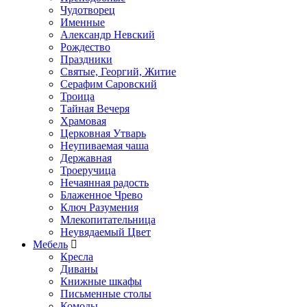
Чудотворец
Именные
Александр Невский
Рождество
Праздники
Святые, Георгий, Житие
Серафим Саровский
Троица
Тайная Вечеря
Храмовая
Церковная Утварь
Неупиваемая чаша
Державная
Троеручица
Нечаянная радость
Блаженное Чрево
Ключ Разумения
Млекопитательница
Неувядаемый Цвет
Мебель
Кресла
Диваны
Книжные шкафы
Письменные столы
Комоды