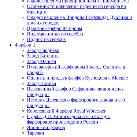
Годовые клейма пробирной палаты Бирмингема
Особенности клеймения изделий из серебра во
Франции
Городские клейма Лондона Шеффилда Дублина и
других городов
Царское серебро 84 пробы
Подстаканники из серебра
Поднос из серебра
Фарфор
Завод Гарднера
Завод Батенина
Завод Мейсен
Императорский фарфоровый завод. Оценить и
продать
Оценить и продать фарфор Кузнецова в Москве
Завод Попова
Изысканный фарфор Сафронова: живописная
продукция
История Дулевского фарфорового завода и его
продукция
Королевский Фарфор Royal Worcester
Судьба Д.И. Виноградова и его вклад в
фарфоровое производство России
Японский фарфор
Тарелки