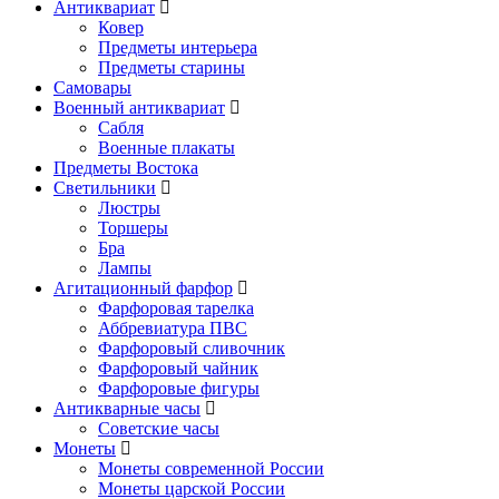
Антиквариат
Ковер
Предметы интерьера
Предметы старины
Самовары
Военный антиквариат
Сабля
Военные плакаты
Предметы Востока
Светильники
Люстры
Торшеры
Бра
Лампы
Агитационный фарфор
Фарфоровая тарелка
Аббревиатура ПВС
Фарфоровый сливочник
Фарфоровый чайник
Фарфоровые фигуры
Антикварные часы
Советские часы
Монеты
Монеты современной России
Монеты царской России