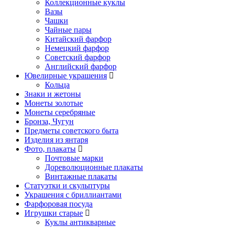
Коллекционные куклы
Вазы
Чашки
Чайные пары
Китайский фарфор
Немецкий фарфор
Советский фарфор
Английский фарфор
Ювелирные украшения
Кольца
Знаки и жетоны
Монеты золотые
Монеты серебряные
Бронза, Чугун
Предметы советского быта
Изделия из янтаря
Фото, плакаты
Почтовые марки
Дореволюционные плакаты
Винтажные плакаты
Статуэтки и скульптуры
Украшения с бриллиантами
Фарфоровая посуда
Игрушки старые
Куклы антикварные