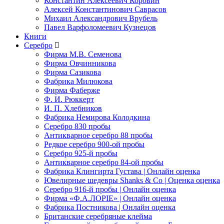
Константин Алексеевич Коровин
Алексей Константинович Саврасов
Михаил Александрович Врубель
Павел Варфоломеевич Кузнецов
Книги
Серебро
Фирма М.В. Семенова
Фирма Овчинникова
Фирма Сазикова
Фабрика Милюкова
Фирма Фаберже
Ф. И. Рюккерт
И. П. Хлебников
Фабрика Немирова Колодкина
Серебро 830 пробы
Антикварное серебро 88 пробы
Редкое серебро 900-ой пробы
Серебро 925-й пробы
Антикварное серебро 84-ой пробы
Фабрика Клингирта Густава | Онлайн оценка
Ювелирные шедевры Shanks & Co | Оценка оценка
Серебро 916-й пробы | Онлайн оценка
Фирма «Ф.А.ЛОРIЕ» | Онлайн оценка
Фабрика Постникова | Онлайн оценка
Британские серебряные клейма