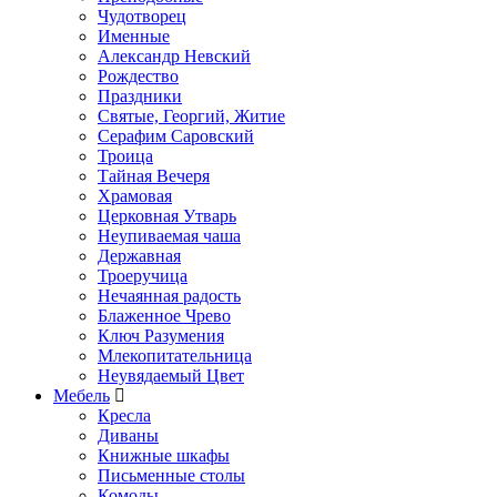
Чудотворец
Именные
Александр Невский
Рождество
Праздники
Святые, Георгий, Житие
Серафим Саровский
Троица
Тайная Вечеря
Храмовая
Церковная Утварь
Неупиваемая чаша
Державная
Троеручица
Нечаянная радость
Блаженное Чрево
Ключ Разумения
Млекопитательница
Неувядаемый Цвет
Мебель
Кресла
Диваны
Книжные шкафы
Письменные столы
Комоды