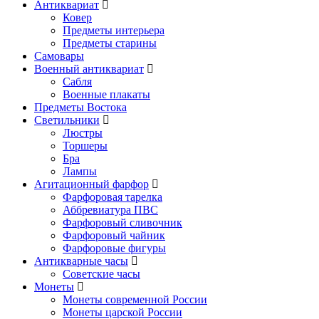
Антиквариат
Ковер
Предметы интерьера
Предметы старины
Самовары
Военный антиквариат
Сабля
Военные плакаты
Предметы Востока
Светильники
Люстры
Торшеры
Бра
Лампы
Агитационный фарфор
Фарфоровая тарелка
Аббревиатура ПВС
Фарфоровый сливочник
Фарфоровый чайник
Фарфоровые фигуры
Антикварные часы
Советские часы
Монеты
Монеты современной России
Монеты царской России