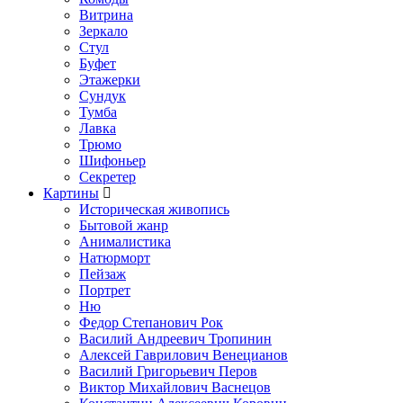
Витрина
Зеркало
Стул
Буфет
Этажерки
Сундук
Тумба
Лавка
Трюмо
Шифоньер
Секретер
Картины
Историческая живопись
Бытовой жанр
Анималистика
Натюрморт
Пейзаж
Портрет
Ню
Федор Степанович Рок
Василий Андреевич Тропинин
Алексей Гаврилович Венецианов
Василий Григорьевич Перов
Виктор Михайлович Васнецов