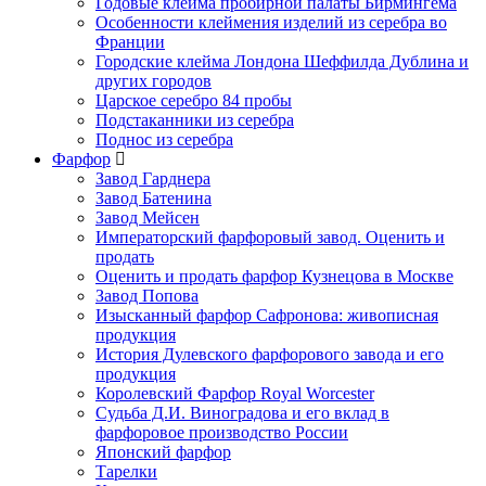
Годовые клейма пробирной палаты Бирмингема
Особенности клеймения изделий из серебра во
Франции
Городские клейма Лондона Шеффилда Дублина и
других городов
Царское серебро 84 пробы
Подстаканники из серебра
Поднос из серебра
Фарфор
Завод Гарднера
Завод Батенина
Завод Мейсен
Императорский фарфоровый завод. Оценить и
продать
Оценить и продать фарфор Кузнецова в Москве
Завод Попова
Изысканный фарфор Сафронова: живописная
продукция
История Дулевского фарфорового завода и его
продукция
Королевский Фарфор Royal Worcester
Судьба Д.И. Виноградова и его вклад в
фарфоровое производство России
Японский фарфор
Тарелки