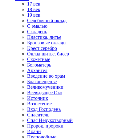
17 век
18 век
19 век
Серебряный оклад
С эмалью
Складень
Пластика, литье
Бронзовые оклады
Крест серебро
Оклад шитье, бисер
Сюжетные
Богоматерь
Архангел
Введение во храм
Благовещенье
Великомученики
Всевидящее Око
Источник
Вознесение
Вход Господень
Спаситель
Спас Нерукотворный
Пророк, пророки
Иоанн
Преподобные