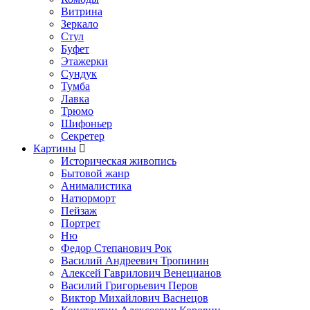
Витрина
Зеркало
Стул
Буфет
Этажерки
Сундук
Тумба
Лавка
Трюмо
Шифоньер
Секретер
Картины
Историческая живопись
Бытовой жанр
Анималистика
Натюрморт
Пейзаж
Портрет
Ню
Федор Степанович Рок
Василий Андреевич Тропинин
Алексей Гаврилович Венецианов
Василий Григорьевич Перов
Виктор Михайлович Васнецов