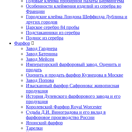
Годовые клейма пробирной палаты Бирмингема
Особенности клеймения изделий из серебра во
Франции
Городские клейма Лондона Шеффилда Дублина и
других городов
Царское серебро 84 пробы
Подстаканники из серебра
Поднос из серебра
Фарфор
Завод Гарднера
Завод Батенина
Завод Мейсен
Императорский фарфоровый завод. Оценить и
продать
Оценить и продать фарфор Кузнецова в Москве
Завод Попова
Изысканный фарфор Сафронова: живописная
продукция
История Дулевского фарфорового завода и его
продукция
Королевский Фарфор Royal Worcester
Судьба Д.И. Виноградова и его вклад в
фарфоровое производство России
Японский фарфор
Тарелки