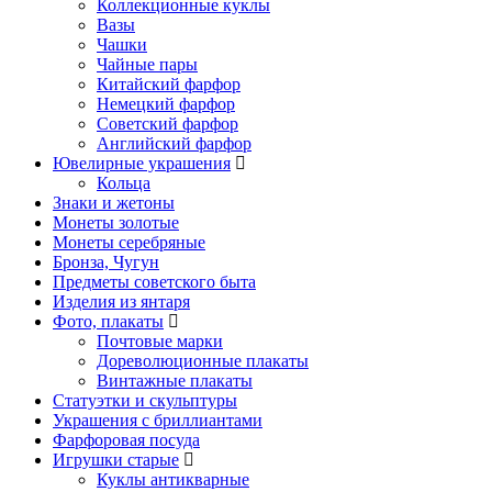
Коллекционные куклы
Вазы
Чашки
Чайные пары
Китайский фарфор
Немецкий фарфор
Советский фарфор
Английский фарфор
Ювелирные украшения
Кольца
Знаки и жетоны
Монеты золотые
Монеты серебряные
Бронза, Чугун
Предметы советского быта
Изделия из янтаря
Фото, плакаты
Почтовые марки
Дореволюционные плакаты
Винтажные плакаты
Статуэтки и скульптуры
Украшения с бриллиантами
Фарфоровая посуда
Игрушки старые
Куклы антикварные