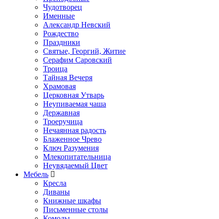
Чудотворец
Именные
Александр Невский
Рождество
Праздники
Святые, Георгий, Житие
Серафим Саровский
Троица
Тайная Вечеря
Храмовая
Церковная Утварь
Неупиваемая чаша
Державная
Троеручица
Нечаянная радость
Блаженное Чрево
Ключ Разумения
Млекопитательница
Неувядаемый Цвет
Мебель
Кресла
Диваны
Книжные шкафы
Письменные столы
Комоды