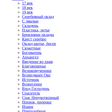
17 век
18 век
19 век
Серебряный оклад
С эмалью
Складень
Пластика, литье
Бронзовые оклады
Крест серебро
Оклад шитье, бисер
Сюжетные
Богоматерь
Архангел
Введение во храм
Благовещенье
Великомученики
Всевидящее Око
Источник
Вознесение
Вход Господень
Спаситель
Спас Нерукотворный
Пророк, пророки
Иоанн
Преподобные