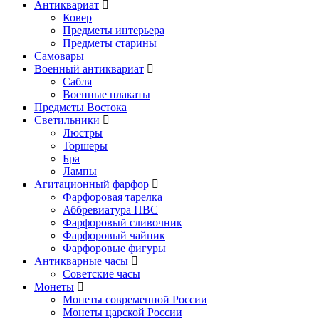
Антиквариат
Ковер
Предметы интерьера
Предметы старины
Самовары
Военный антиквариат
Сабля
Военные плакаты
Предметы Востока
Светильники
Люстры
Торшеры
Бра
Лампы
Агитационный фарфор
Фарфоровая тарелка
Аббревиатура ПВС
Фарфоровый сливочник
Фарфоровый чайник
Фарфоровые фигуры
Антикварные часы
Советские часы
Монеты
Монеты современной России
Монеты царской России