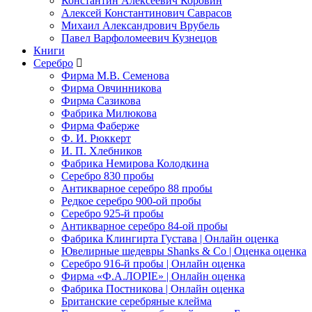
Константин Алексеевич Коровин
Алексей Константинович Саврасов
Михаил Александрович Врубель
Павел Варфоломеевич Кузнецов
Книги
Серебро
Фирма М.В. Семенова
Фирма Овчинникова
Фирма Сазикова
Фабрика Милюкова
Фирма Фаберже
Ф. И. Рюккерт
И. П. Хлебников
Фабрика Немирова Колодкина
Серебро 830 пробы
Антикварное серебро 88 пробы
Редкое серебро 900-ой пробы
Серебро 925-й пробы
Антикварное серебро 84-ой пробы
Фабрика Клингирта Густава | Онлайн оценка
Ювелирные шедевры Shanks & Co | Оценка оценка
Серебро 916-й пробы | Онлайн оценка
Фирма «Ф.А.ЛОРIЕ» | Онлайн оценка
Фабрика Постникова | Онлайн оценка
Британские серебряные клейма