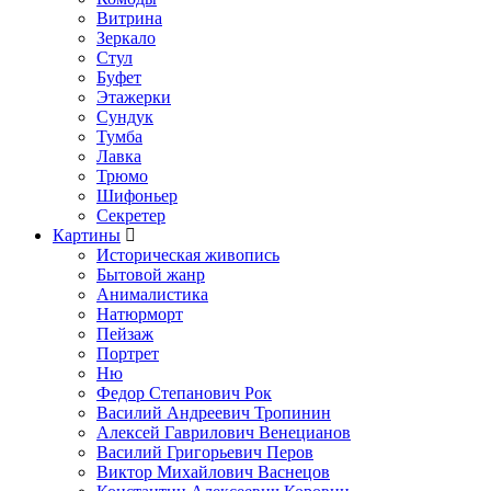
Витрина
Зеркало
Стул
Буфет
Этажерки
Сундук
Тумба
Лавка
Трюмо
Шифоньер
Секретер
Картины
Историческая живопись
Бытовой жанр
Анималистика
Натюрморт
Пейзаж
Портрет
Ню
Федор Степанович Рок
Василий Андреевич Тропинин
Алексей Гаврилович Венецианов
Василий Григорьевич Перов
Виктор Михайлович Васнецов