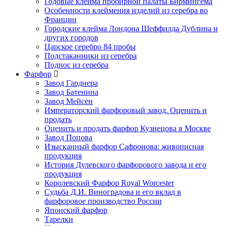
Годовые клейма пробирной палаты Бирмингема
Особенности клеймения изделий из серебра во
Франции
Городские клейма Лондона Шеффилда Дублина и
других городов
Царское серебро 84 пробы
Подстаканники из серебра
Поднос из серебра
Фарфор
Завод Гарднера
Завод Батенина
Завод Мейсен
Императорский фарфоровый завод. Оценить и
продать
Оценить и продать фарфор Кузнецова в Москве
Завод Попова
Изысканный фарфор Сафронова: живописная
продукция
История Дулевского фарфорового завода и его
продукция
Королевский Фарфор Royal Worcester
Судьба Д.И. Виноградова и его вклад в
фарфоровое производство России
Японский фарфор
Тарелки