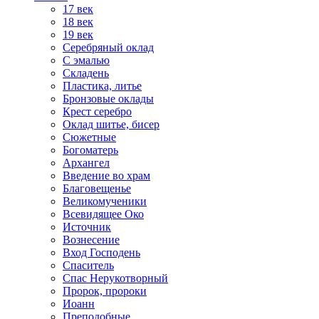
17 век
18 век
19 век
Серебряный оклад
С эмалью
Складень
Пластика, литье
Бронзовые оклады
Крест серебро
Оклад шитье, бисер
Сюжетные
Богоматерь
Архангел
Введение во храм
Благовещенье
Великомученики
Всевидящее Око
Источник
Вознесение
Вход Господень
Спаситель
Спас Нерукотворный
Пророк, пророки
Иоанн
Преподобные