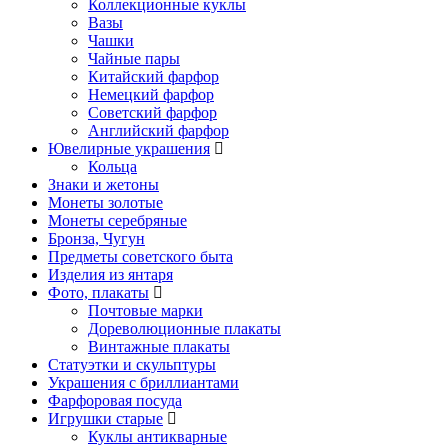
Коллекционные куклы
Вазы
Чашки
Чайные пары
Китайский фарфор
Немецкий фарфор
Советский фарфор
Английский фарфор
Ювелирные украшения
Кольца
Знаки и жетоны
Монеты золотые
Монеты серебряные
Бронза, Чугун
Предметы советского быта
Изделия из янтаря
Фото, плакаты
Почтовые марки
Дореволюционные плакаты
Винтажные плакаты
Статуэтки и скульптуры
Украшения с бриллиантами
Фарфоровая посуда
Игрушки старые
Куклы антикварные