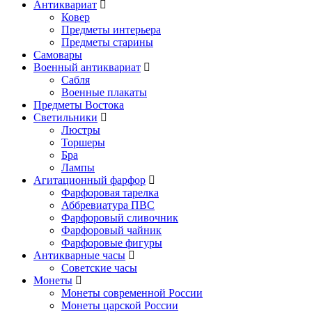
Антиквариат
Ковер
Предметы интерьера
Предметы старины
Самовары
Военный антиквариат
Сабля
Военные плакаты
Предметы Востока
Светильники
Люстры
Торшеры
Бра
Лампы
Агитационный фарфор
Фарфоровая тарелка
Аббревиатура ПВС
Фарфоровый сливочник
Фарфоровый чайник
Фарфоровые фигуры
Антикварные часы
Советские часы
Монеты
Монеты современной России
Монеты царской России