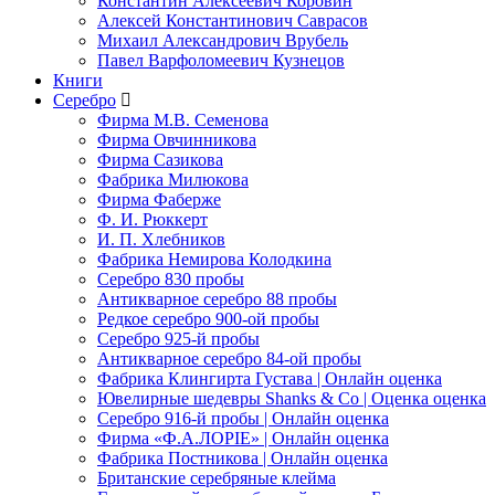
Константин Алексеевич Коровин
Алексей Константинович Саврасов
Михаил Александрович Врубель
Павел Варфоломеевич Кузнецов
Книги
Серебро
Фирма М.В. Семенова
Фирма Овчинникова
Фирма Сазикова
Фабрика Милюкова
Фирма Фаберже
Ф. И. Рюккерт
И. П. Хлебников
Фабрика Немирова Колодкина
Серебро 830 пробы
Антикварное серебро 88 пробы
Редкое серебро 900-ой пробы
Серебро 925-й пробы
Антикварное серебро 84-ой пробы
Фабрика Клингирта Густава | Онлайн оценка
Ювелирные шедевры Shanks & Co | Оценка оценка
Серебро 916-й пробы | Онлайн оценка
Фирма «Ф.А.ЛОРIЕ» | Онлайн оценка
Фабрика Постникова | Онлайн оценка
Британские серебряные клейма