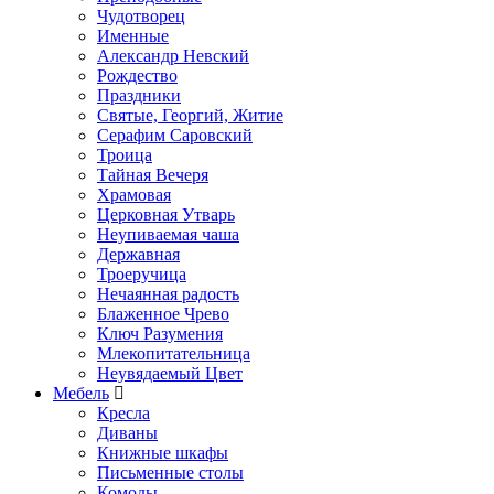
Чудотворец
Именные
Александр Невский
Рождество
Праздники
Святые, Георгий, Житие
Серафим Саровский
Троица
Тайная Вечеря
Храмовая
Церковная Утварь
Неупиваемая чаша
Державная
Троеручица
Нечаянная радость
Блаженное Чрево
Ключ Разумения
Млекопитательница
Неувядаемый Цвет
Мебель
Кресла
Диваны
Книжные шкафы
Письменные столы
Комоды