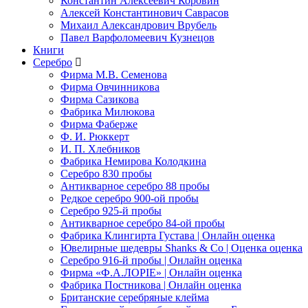
Константин Алексеевич Коровин
Алексей Константинович Саврасов
Михаил Александрович Врубель
Павел Варфоломеевич Кузнецов
Книги
Серебро
Фирма М.В. Семенова
Фирма Овчинникова
Фирма Сазикова
Фабрика Милюкова
Фирма Фаберже
Ф. И. Рюккерт
И. П. Хлебников
Фабрика Немирова Колодкина
Серебро 830 пробы
Антикварное серебро 88 пробы
Редкое серебро 900-ой пробы
Серебро 925-й пробы
Антикварное серебро 84-ой пробы
Фабрика Клингирта Густава | Онлайн оценка
Ювелирные шедевры Shanks & Co | Оценка оценка
Серебро 916-й пробы | Онлайн оценка
Фирма «Ф.А.ЛОРIЕ» | Онлайн оценка
Фабрика Постникова | Онлайн оценка
Британские серебряные клейма