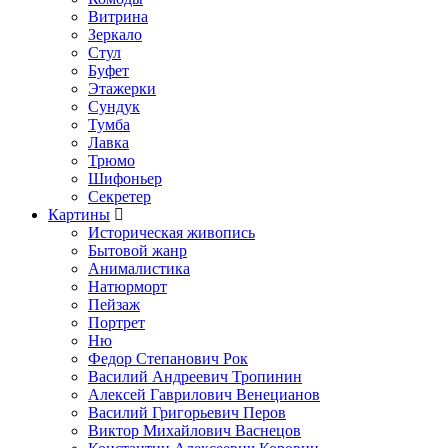
Витрина
Зеркало
Стул
Буфет
Этажерки
Сундук
Тумба
Лавка
Трюмо
Шифоньер
Секретер
Картины
Историческая живопись
Бытовой жанр
Анималистика
Натюрморт
Пейзаж
Портрет
Ню
Федор Степанович Рок
Василий Андреевич Тропинин
Алексей Гаврилович Венецианов
Василий Григорьевич Перов
Виктор Михайлович Васнецов