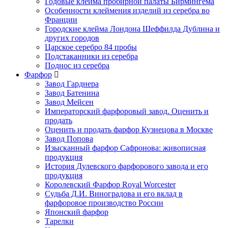
Годовые клейма пробирной палаты Бирмингема
Особенности клеймения изделий из серебра во
Франции
Городские клейма Лондона Шеффилда Дублина и
других городов
Царское серебро 84 пробы
Подстаканники из серебра
Поднос из серебра
Фарфор
Завод Гарднера
Завод Батенина
Завод Мейсен
Императорский фарфоровый завод. Оценить и
продать
Оценить и продать фарфор Кузнецова в Москве
Завод Попова
Изысканный фарфор Сафронова: живописная
продукция
История Дулевского фарфорового завода и его
продукция
Королевский Фарфор Royal Worcester
Судьба Д.И. Виноградова и его вклад в
фарфоровое производство России
Японский фарфор
Тарелки