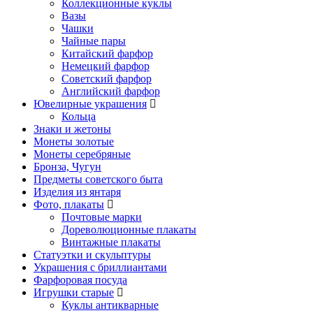
Коллекционные куклы
Вазы
Чашки
Чайные пары
Китайский фарфор
Немецкий фарфор
Советский фарфор
Английский фарфор
Ювелирные украшения
Кольца
Знаки и жетоны
Монеты золотые
Монеты серебряные
Бронза, Чугун
Предметы советского быта
Изделия из янтаря
Фото, плакаты
Почтовые марки
Дореволюционные плакаты
Винтажные плакаты
Статуэтки и скульптуры
Украшения с бриллиантами
Фарфоровая посуда
Игрушки старые
Куклы антикварные