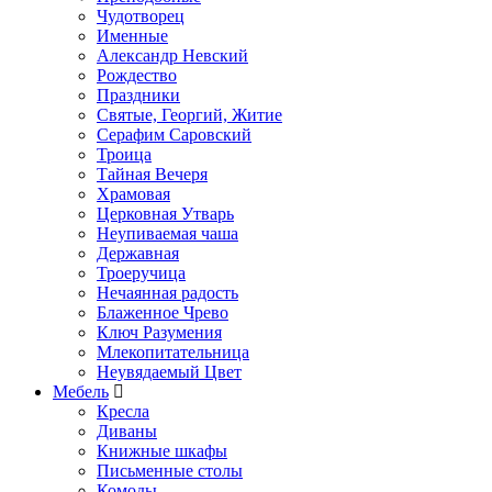
Чудотворец
Именные
Александр Невский
Рождество
Праздники
Святые, Георгий, Житие
Серафим Саровский
Троица
Тайная Вечеря
Храмовая
Церковная Утварь
Неупиваемая чаша
Державная
Троеручица
Нечаянная радость
Блаженное Чрево
Ключ Разумения
Млекопитательница
Неувядаемый Цвет
Мебель
Кресла
Диваны
Книжные шкафы
Письменные столы
Комоды