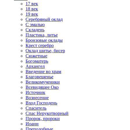
17 век
18 век
19 век
Серебряный оклад
С эмалью
Складень
Пластика, литье
Бронзовые оклады
Крест серебро
Оклад шитье, бисер
Сюжетные
Богоматерь
Архангел
Введение во храм
Благовещенье
Великомученики
Всевидящее Око
Источник
Вознесение
Вход Господень
Спаситель
Спас Нерукотворный
Пророк, пророки
Иоанн
Преподобные