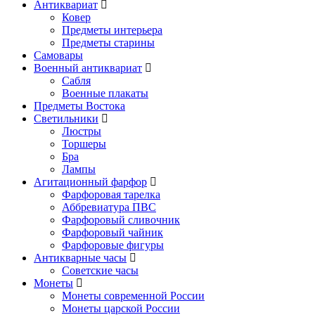
Антиквариат
Ковер
Предметы интерьера
Предметы старины
Самовары
Военный антиквариат
Сабля
Военные плакаты
Предметы Востока
Светильники
Люстры
Торшеры
Бра
Лампы
Агитационный фарфор
Фарфоровая тарелка
Аббревиатура ПВС
Фарфоровый сливочник
Фарфоровый чайник
Фарфоровые фигуры
Антикварные часы
Советские часы
Монеты
Монеты современной России
Монеты царской России