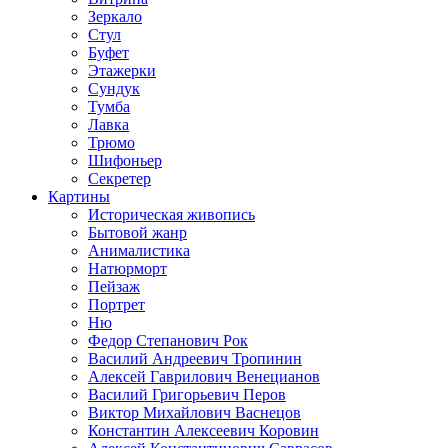
Зеркало
Стул
Буфет
Этажерки
Сундук
Тумба
Лавка
Трюмо
Шифоньер
Секретер
Картины
Историческая живопись
Бытовой жанр
Анималистика
Натюрморт
Пейзаж
Портрет
Ню
Федор Степанович Рок
Василий Андреевич Тропинин
Алексей Гаврилович Венецианов
Василий Григорьевич Перов
Виктор Михайлович Васнецов
Константин Алексеевич Коровин