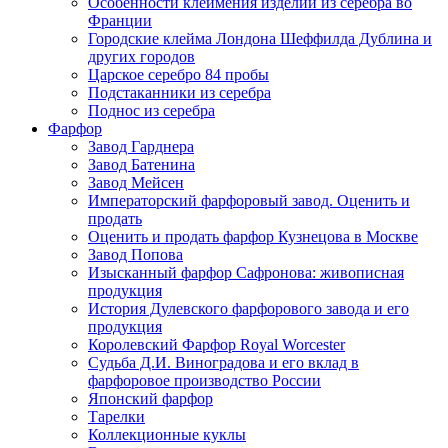
Особенности клеймения изделий из серебра во
Франции
Городские клейма Лондона Шеффилда Дублина и
других городов
Царское серебро 84 пробы
Подстаканники из серебра
Поднос из серебра
Фарфор
Завод Гарднера
Завод Батенина
Завод Мейсен
Императорский фарфоровый завод. Оценить и
продать
Оценить и продать фарфор Кузнецова в Москве
Завод Попова
Изысканный фарфор Сафронова: живописная
продукция
История Дулевского фарфорового завода и его
продукция
Королевский Фарфор Royal Worcester
Судьба Д.И. Виноградова и его вклад в
фарфоровое производство России
Японский фарфор
Тарелки
Коллекционные куклы