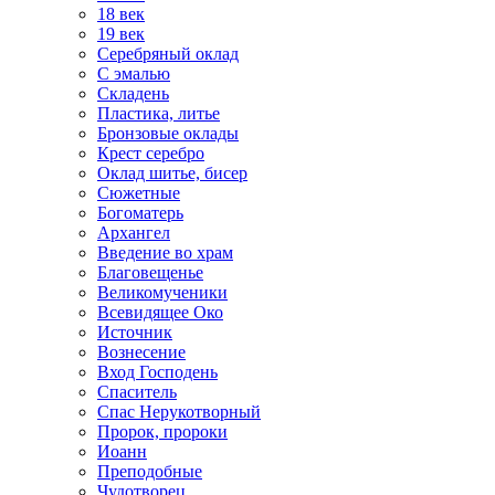
18 век
19 век
Серебряный оклад
С эмалью
Складень
Пластика, литье
Бронзовые оклады
Крест серебро
Оклад шитье, бисер
Сюжетные
Богоматерь
Архангел
Введение во храм
Благовещенье
Великомученики
Всевидящее Око
Источник
Вознесение
Вход Господень
Спаситель
Спас Нерукотворный
Пророк, пророки
Иоанн
Преподобные
Чудотворец