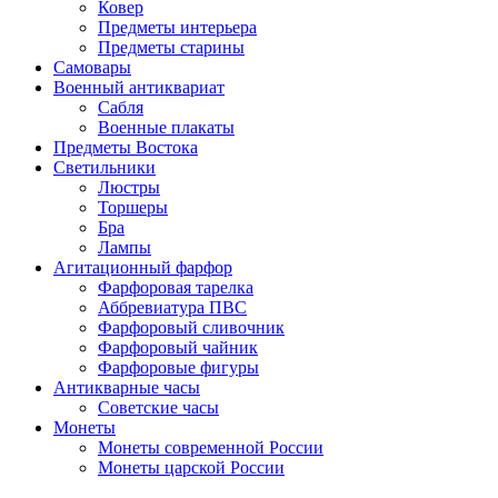
Ковер
Предметы интерьера
Предметы старины
Самовары
Военный антиквариат
Сабля
Военные плакаты
Предметы Востока
Светильники
Люстры
Торшеры
Бра
Лампы
Агитационный фарфор
Фарфоровая тарелка
Аббревиатура ПВС
Фарфоровый сливочник
Фарфоровый чайник
Фарфоровые фигуры
Антикварные часы
Советские часы
Монеты
Монеты современной России
Монеты царской России