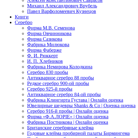
Алексей Константинович Саврасов
Михаил Александрович Врубель
Павел Варфоломеевич Кузнецов
Книги
Серебро
Фирма М.В. Семенова
Фирма Овчинникова
Фирма Сазикова
Фабрика Милюкова
Фирма Фаберже
Ф. И. Рюккерт
И. П. Хлебников
Фабрика Немирова Колодкина
Серебро 830 пробы
Антикварное серебро 88 пробы
Редкое серебро 900-ой пробы
Серебро 925-й пробы
Антикварное серебро 84-ой пробы
Фабрика Клингирта Густава | Онлайн оценка
Ювелирные шедевры Shanks & Co | Оценка оценка
Серебро 916-й пробы | Онлайн оценка
Фирма «Ф.А.ЛОРIЕ» | Онлайн оценка
Фабрика Постникова | Онлайн оценка
Британские серебряные клейма
Годовые клейма пробирной палаты Бирмингема