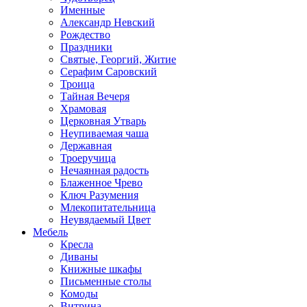
Именные
Александр Невский
Рождество
Праздники
Святые, Георгий, Житие
Серафим Саровский
Троица
Тайная Вечеря
Храмовая
Церковная Утварь
Неупиваемая чаша
Державная
Троеручица
Нечаянная радость
Блаженное Чрево
Ключ Разумения
Млекопитательница
Неувядаемый Цвет
Мебель
Кресла
Диваны
Книжные шкафы
Письменные столы
Комоды
Витрина