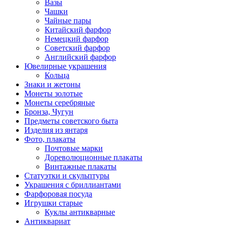
Вазы
Чашки
Чайные пары
Китайский фарфор
Немецкий фарфор
Советский фарфор
Английский фарфор
Ювелирные украшения
Кольца
Знаки и жетоны
Монеты золотые
Монеты серебряные
Бронза, Чугун
Предметы советского быта
Изделия из янтаря
Фото, плакаты
Почтовые марки
Дореволюционные плакаты
Винтажные плакаты
Статуэтки и скульптуры
Украшения с бриллиантами
Фарфоровая посуда
Игрушки старые
Куклы антикварные
Антиквариат