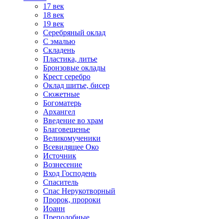
17 век
18 век
19 век
Серебряный оклад
С эмалью
Складень
Пластика, литье
Бронзовые оклады
Крест серебро
Оклад шитье, бисер
Сюжетные
Богоматерь
Архангел
Введение во храм
Благовещенье
Великомученики
Всевидящее Око
Источник
Вознесение
Вход Господень
Спаситель
Спас Нерукотворный
Пророк, пророки
Иоанн
Преподобные