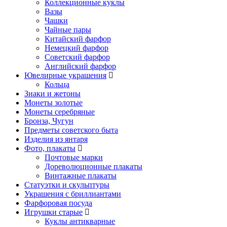
Коллекционные куклы
Вазы
Чашки
Чайные пары
Китайский фарфор
Немецкий фарфор
Советский фарфор
Английский фарфор
Ювелирные украшения
Кольца
Знаки и жетоны
Монеты золотые
Монеты серебряные
Бронза, Чугун
Предметы советского быта
Изделия из янтаря
Фото, плакаты
Почтовые марки
Дореволюционные плакаты
Винтажные плакаты
Статуэтки и скульптуры
Украшения с бриллиантами
Фарфоровая посуда
Игрушки старые
Куклы антикварные