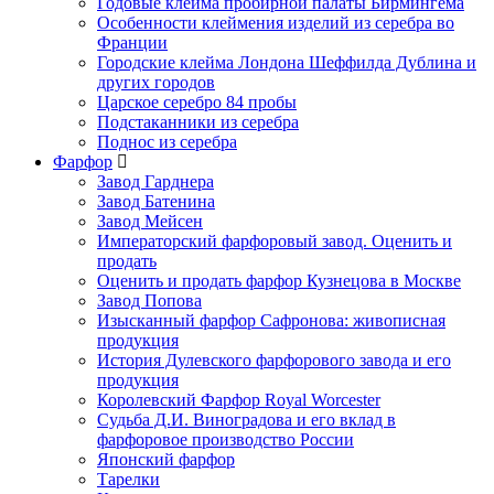
Годовые клейма пробирной палаты Бирмингема
Особенности клеймения изделий из серебра во
Франции
Городские клейма Лондона Шеффилда Дублина и
других городов
Царское серебро 84 пробы
Подстаканники из серебра
Поднос из серебра
Фарфор
Завод Гарднера
Завод Батенина
Завод Мейсен
Императорский фарфоровый завод. Оценить и
продать
Оценить и продать фарфор Кузнецова в Москве
Завод Попова
Изысканный фарфор Сафронова: живописная
продукция
История Дулевского фарфорового завода и его
продукция
Королевский Фарфор Royal Worcester
Судьба Д.И. Виноградова и его вклад в
фарфоровое производство России
Японский фарфор
Тарелки