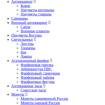
Антиквариат
Ковер
Предметы интерьера
Предметы старины
Самовары
Военный антиквариат
Сабля
Военные плакаты
Предметы Востока
Светильники
Люстры
Торшеры
Бра
Лампы
Агитационный фарфор
Фарфоровая тарелка
Аббревиатура ПВС
Фарфоровый сливочник
Фарфоровый чайник
Фарфоровые фигуры
Антикварные часы
Советские часы
Монеты
Монеты современной России
Монеты царской России