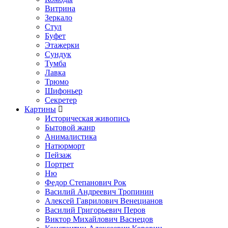
Витрина
Зеркало
Стул
Буфет
Этажерки
Сундук
Тумба
Лавка
Трюмо
Шифоньер
Секретер
Картины
Историческая живопись
Бытовой жанр
Анималистика
Натюрморт
Пейзаж
Портрет
Ню
Федор Степанович Рок
Василий Андреевич Тропинин
Алексей Гаврилович Венецианов
Василий Григорьевич Перов
Виктор Михайлович Васнецов