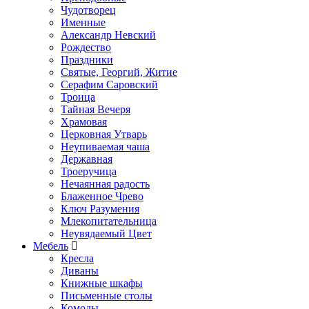
Чудотворец
Именные
Александр Невский
Рождество
Праздники
Святые, Георгий, Житие
Серафим Саровский
Троица
Тайная Вечеря
Храмовая
Церковная Утварь
Неупиваемая чаша
Державная
Троеручица
Нечаянная радость
Блаженное Чрево
Ключ Разумения
Млекопитательница
Неувядаемый Цвет
Мебель
Кресла
Диваны
Книжные шкафы
Письменные столы
Комоды