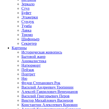
Зеркало
Стул
Буфет
Этажерки
Сундук
Тумба
Лавка
Трюмо
Шифоньер
Секретер
Картины
Историческая живопись
Бытовой жанр
Анималистика
Натюрморт
Пейзаж
Портрет
Ню
Федор Степанович Рок
Василий Андреевич Тропинин
Алексей Гаврилович Венецианов
Василий Григорьевич Перов
Виктор Михайлович Васнецов
Константин Алексеевич Коровин