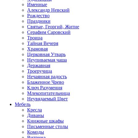
Именные
Александр Невский
Рождество
Праздники
Святые, Георгий, Житие
Серафим Саровский
Троица
Тайная Вечеря
Храмовая
Церковная Утварь
Неупиваемая чаша
Державная
Троеручица
Нечаянная радость
Блаженное Чрево
Ключ Разумения
Млекопитательница
Неувядаемый Цвет
Мебель
Кресла
Диваны
Книжные шкафы
Письменные столы
Комоды
Витрина