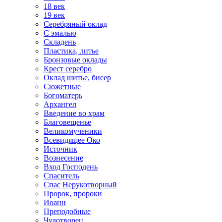
18 век
19 век
Серебряный оклад
С эмалью
Складень
Пластика, литье
Бронзовые оклады
Крест серебро
Оклад шитье, бисер
Сюжетные
Богоматерь
Архангел
Введение во храм
Благовещенье
Великомученики
Всевидящее Око
Источник
Вознесение
Вход Господень
Спаситель
Спас Нерукотворный
Пророк, пророки
Иоанн
Преподобные
Чудотворец