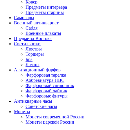
Ковер
Предметы интерьера
Предметы старины
Самовары
Военный антиквариат
Сабля
Военные плакаты
Предметы Востока
Светильники
Люстры
Торшеры
Бра
Лампы
Агитационный фарфор
Фарфоровая тарелка
Аббревиатура ПВС
Фарфоровый сливочник
Фарфоровый чайник
Фарфоровые фигуры
Антикварные часы
Советские часы
Монеты
Монеты современной России
Монеты царской России