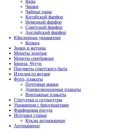
Вазы
Чашки
Чайные пары
Китайский фарфор
Немецкий фарфор
Советский фарфор
Английский фарфор
Ювелирные украшения
Кольца
Знаки и жетоны
Монеты золотые
Монеты серебряные
Бронза, Чугун
Предметы советского быта
Изделия из янтаря
Фото, плакаты
Почтовые марки
Дореволюционные плакаты
Винтажные плакаты
Статуэтки и скульптуры
Украшения с бриллиантами
Фарфоровая посуда
Игрушки старые
Куклы антикварные
Антиквариат