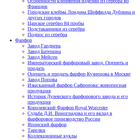
Особенности клеймения изделий из серебра во
Франции
Городские клейма Лондона Шеффилда Дублина и
других городов
Царское серебро 84 пробы
Подстаканники из серебра
Поднос из серебра
Фарфор
Завод Гарднера
Завод Батенина
Завод Мейсен
Императорский фарфоровый завод. Оценить и
продать
Оценить и продать фарфор Кузнецова в Москве
Завод Попова
Изысканный фарфор Сафронова: живописная
продукция
История Дулевского фарфорового завода и его
продукция
Королевский Фарфор Royal Worcester
Судьба Д.И. Виноградова и его вклад в
фарфоровое производство России
Японский фарфор
Тарелки
Коллекционные куклы