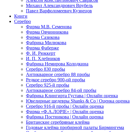
Алексей Константинович Саврасов
Михаил Александрович Врубель
Павел Варфоломеевич Кузнецов
Книги
Серебро
Фирма М.В. Семенова
Фирма Овчинникова
Фирма Сазикова
Фабрика Милюкова
Фирма Фаберже
Ф. И. Рюккерт
И. П. Хлебников
Фабрика Немирова Колодкина
Серебро 830 пробы
Антикварное серебро 88 пробы
Редкое серебро 900-ой пробы
Серебро 925-й пробы
Антикварное серебро 84-ой пробы
Фабрика Клингирта Густава | Онлайн оценка
Ювелирные шедевры Shanks & Co | Оценка оценка
Серебро 916-й пробы | Онлайн оценка
Фирма «Ф.А.ЛОРIЕ» | Онлайн оценка
Фабрика Постникова | Онлайн оценка
Британские серебряные клейма
Годовые клейма пробирной палаты Бирмингема