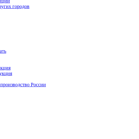
анции
ругих городов
ать
укция
дукция
 производство России