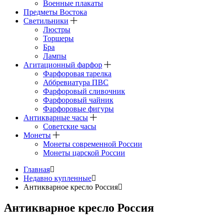
Военные плакаты
Предметы Востока
Светильники
Люстры
Торшеры
Бра
Лампы
Агитационный фарфор
Фарфоровая тарелка
Аббревиатура ПВС
Фарфоровый сливочник
Фарфоровый чайник
Фарфоровые фигуры
Антикварные часы
Советские часы
Монеты
Монеты современной России
Монеты царской России
Главная
Недавно купленные
Антикварное кресло Россия
Антикварное кресло Россия