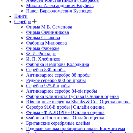
Алексей Константинович Саврасов
Михаил Александрович Врубель
Павел Варфоломеевич Кузнецов
Книги
Серебро
Фирма М.В. Семенова
Фирма Овчинникова
Фирма Сазикова
Фабрика Милюкова
Фирма Фаберже
Ф. И. Рюккерт
И. П. Хлебников
Фабрика Немирова Колодкина
Серебро 830 пробы
Антикварное серебро 88 пробы
Редкое серебро 900-ой пробы
Серебро 925-й пробы
Антикварное серебро 84-ой пробы
Фабрика Клингирта Густава | Онлайн оценка
Ювелирные шедевры Shanks & Co | Оценка оценка
Серебро 916-й пробы | Онлайн оценка
Фирма «Ф.А.ЛОРIЕ» | Онлайн оценка
Фабрика Постникова | Онлайн оценка
Британские серебряные клейма
Годовые клейма пробирной палаты Бирмингема