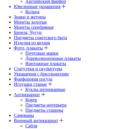
Английский фарфор
Ювелирные украшения
Кольца
Знаки и жетоны
Монеты золотые
Монеты серебряные
Бронза, Чугун
Предметы советского быта
Изделия из янтаря
Фото, плакаты
Почтовые марки
Дореволюционные плакаты
Винтажные плакаты
Статуэтки и скульптуры
Украшения с бриллиантами
Фарфоровая посуда
Игрушки старые
Куклы антикварные
Антиквариат
Ковер
Предметы интерьера
Предметы старины
Самовары
Военный антиквариат
Сабля