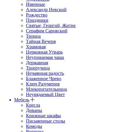
Именные
Александр Невский
Рождество
Праздники
Святые, Георгий, Житие
Серафим Саровский
Троица
Тайная Вечеря
Храмовая
Церковная Утварь
Неупиваемая чаша
Державная
Троеручица
Нечаянная радость
Блаженное Чрево
Ключ Разумения
Млекопитательница
Неувядаемый Цвет
Мебель
Кресла
Диваны
Книжные шкафы
Письменные столы
Комоды
Витрина