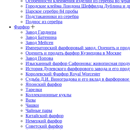
Особенности клеймения изделий из серебра во Фр
Городские клейма Лондона Шеффилда Дублина и д
Царское серебро 84 пробы
Подстаканники из серебра
Поднос из серебра
Фарфор
Завод Гарднера
Завод Батенина
Завод Мейсен
Императорский фарфоровый завод. Оценить и прод
Оценить и продать фарфор Кузнецова в Москве
Завод Попова
Изысканный фарфор Сафронова: живописная прод
История Дулевского фарфорового завода и его про
Королевский Фарфор Royal Worcester
Судьба Д.И. Виноградова и его вклад в фарфоровое
Японский фарфор
Тарелки
Коллекционные куклы
Вазы
Чашки
Чайные пары
Китайский фарфор
Немецкий фарфор
Советский фарфор