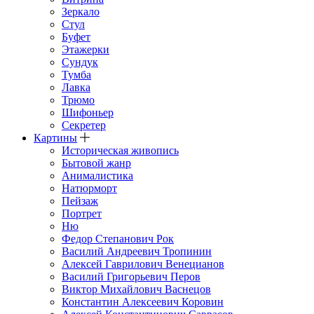
Зеркало
Стул
Буфет
Этажерки
Сундук
Тумба
Лавка
Трюмо
Шифоньер
Секретер
Картины
Историческая живопись
Бытовой жанр
Анималистика
Натюрморт
Пейзаж
Портрет
Ню
Федор Степанович Рок
Василий Андреевич Тропинин
Алексей Гаврилович Венецианов
Василий Григорьевич Перов
Виктор Михайлович Васнецов
Константин Алексеевич Коровин