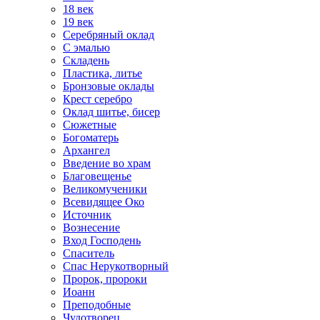
18 век
19 век
Серебряный оклад
С эмалью
Складень
Пластика, литье
Бронзовые оклады
Крест серебро
Оклад шитье, бисер
Сюжетные
Богоматерь
Архангел
Введение во храм
Благовещенье
Великомученики
Всевидящее Око
Источник
Вознесение
Вход Господень
Спаситель
Спас Нерукотворный
Пророк, пророки
Иоанн
Преподобные
Чудотворец