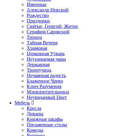
Именные
Александр Невский
Рождество
Праздники
Святые, Георгий, Житие
Серафим Саровский
Троица
Тайная Вечеря
Храмовая
Церковная Утварь
Неупиваемая чаша
Державная
Троеручица
Нечаянная радость
Блаженное Чрево
Ключ Разумения
Млекопитательница
Неувядаемый Цвет
Мебель
Кресла
Диваны
Книжные шкафы
Письменные столы
Комоды
Витрина