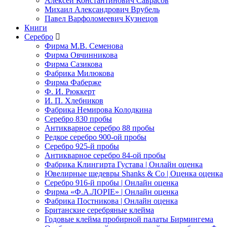
Алексей Константинович Саврасов
Михаил Александрович Врубель
Павел Варфоломеевич Кузнецов
Книги
Серебро
Фирма М.В. Семенова
Фирма Овчинникова
Фирма Сазикова
Фабрика Милюкова
Фирма Фаберже
Ф. И. Рюккерт
И. П. Хлебников
Фабрика Немирова Колодкина
Серебро 830 пробы
Антикварное серебро 88 пробы
Редкое серебро 900-ой пробы
Серебро 925-й пробы
Антикварное серебро 84-ой пробы
Фабрика Клингирта Густава | Онлайн оценка
Ювелирные шедевры Shanks & Co | Оценка оценка
Серебро 916-й пробы | Онлайн оценка
Фирма «Ф.А.ЛОРIЕ» | Онлайн оценка
Фабрика Постникова | Онлайн оценка
Британские серебряные клейма
Годовые клейма пробирной палаты Бирмингема