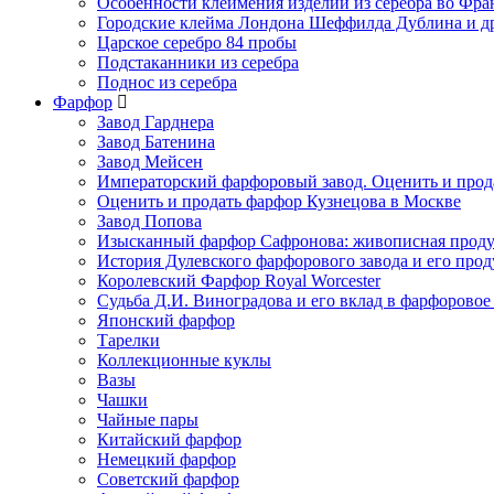
Особенности клеймения изделий из серебра во Фр
Городские клейма Лондона Шеффилда Дублина и д
Царское серебро 84 пробы
Подстаканники из серебра
Поднос из серебра
Фарфор
Завод Гарднера
Завод Батенина
Завод Мейсен
Императорский фарфоровый завод. Оценить и прод
Оценить и продать фарфор Кузнецова в Москве
Завод Попова
Изысканный фарфор Сафронова: живописная прод
История Дулевского фарфорового завода и его про
Королевский Фарфор Royal Worcester
Судьба Д.И. Виноградова и его вклад в фарфоровое
Японский фарфор
Тарелки
Коллекционные куклы
Вазы
Чашки
Чайные пары
Китайский фарфор
Немецкий фарфор
Советский фарфор