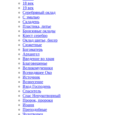
18 век
19 век
Серебряный оклад
С эмалью
Складень
Пластика, литье
Бронзовые оклады
Крест серебро
Оклад шитье, бисер
Сюжетные
Богоматерь
Архангел
Введение во храм
Благовещенье
Великомученики
Всевидящее Око
Источник
Вознесение
Вход Господень
Спаситель
Спас Нерукотворный
Пророк, пророки
Иоанн
Преподобные
Чудотворец