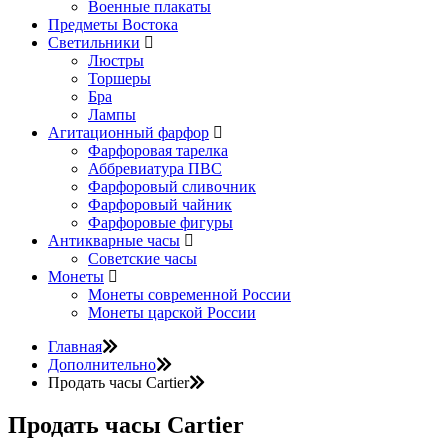
Военные плакаты
Предметы Востока
Светильники
Люстры
Торшеры
Бра
Лампы
Агитационный фарфор
Фарфоровая тарелка
Аббревиатура ПВС
Фарфоровый сливочник
Фарфоровый чайник
Фарфоровые фигуры
Антикварные часы
Советские часы
Монеты
Монеты современной России
Монеты царской России
Главная
Дополнительно
Продать часы Cartier
Продать часы Cartier