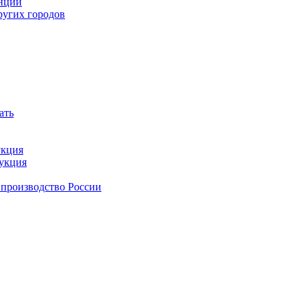
анции
ругих городов
ать
укция
дукция
 производство России