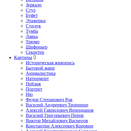
Зеркало
Стул
Буфет
Этажерки
Сундук
Тумба
Лавка
Трюмо
Шифоньер
Секретер
Картины
Историческая живопись
Бытовой жанр
Анималистика
Натюрморт
Пейзаж
Портрет
Ню
Федор Степанович Рок
Василий Андреевич Тропинин
Алексей Гаврилович Венецианов
Василий Григорьевич Перов
Виктор Михайлович Васнецов
Константин Алексеевич Коровин