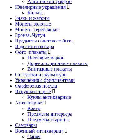
Английский фарфор
Ювелирные украшения
Кольца
Знаки и жетоны
Монеты золотые
Монеты серебряные
Бронза, Чугун
Предметы советского быта
Изделия из янтаря
Фото, плакаты
Почтовые марки
Дореволюционные плакаты
Винтажные плакаты
Статуэтки и скульптуры
Украшения с бриллиантами
Фарфоровая посуда
Игрушки старые
Куклы антикварные
Антиквариат
Ковер
Предметы интерьера
Предметы старины
Самовары
Военный антиквариат
Сабля