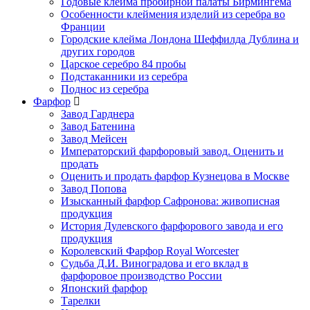
Годовые клейма пробирной палаты Бирмингема
Особенности клеймения изделий из серебра во
Франции
Городские клейма Лондона Шеффилда Дублина и
других городов
Царское серебро 84 пробы
Подстаканники из серебра
Поднос из серебра
Фарфор
Завод Гарднера
Завод Батенина
Завод Мейсен
Императорский фарфоровый завод. Оценить и
продать
Оценить и продать фарфор Кузнецова в Москве
Завод Попова
Изысканный фарфор Сафронова: живописная
продукция
История Дулевского фарфорового завода и его
продукция
Королевский Фарфор Royal Worcester
Судьба Д.И. Виноградова и его вклад в
фарфоровое производство России
Японский фарфор
Тарелки