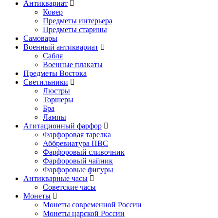
Антиквариат
Ковер
Предметы интерьера
Предметы старины
Самовары
Военный антиквариат
Сабля
Военные плакаты
Предметы Востока
Светильники
Люстры
Торшеры
Бра
Лампы
Агитационный фарфор
Фарфоровая тарелка
Аббревиатура ПВС
Фарфоровый сливочник
Фарфоровый чайник
Фарфоровые фигуры
Антикварные часы
Советские часы
Монеты
Монеты современной России
Монеты царской России