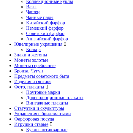
Коллекционные куклы
Вазы
Чашки
Чайные пары
Китайский фарфор
Немецкий фарфор
Советский фарфор
Английский фарфор
Ювелирные украшения
Кольца
Знаки и жетоны
Монеты золотые
Монеты серебряные
Бронза, Чугун
Предметы советского быта
Изделия из янтаря
Фото, плакаты
Почтовые марки
Дореволюционные плакаты
Винтажные плакаты
Статуэтки и скульптуры
Украшения с бриллиантами
Фарфоровая посуда
Игрушки старые
Куклы антикварные