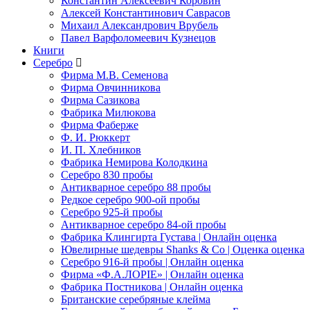
Константин Алексеевич Коровин
Алексей Константинович Саврасов
Михаил Александрович Врубель
Павел Варфоломеевич Кузнецов
Книги
Серебро
Фирма М.В. Семенова
Фирма Овчинникова
Фирма Сазикова
Фабрика Милюкова
Фирма Фаберже
Ф. И. Рюккерт
И. П. Хлебников
Фабрика Немирова Колодкина
Серебро 830 пробы
Антикварное серебро 88 пробы
Редкое серебро 900-ой пробы
Серебро 925-й пробы
Антикварное серебро 84-ой пробы
Фабрика Клингирта Густава | Онлайн оценка
Ювелирные шедевры Shanks & Co | Оценка оценка
Серебро 916-й пробы | Онлайн оценка
Фирма «Ф.А.ЛОРIЕ» | Онлайн оценка
Фабрика Постникова | Онлайн оценка
Британские серебряные клейма