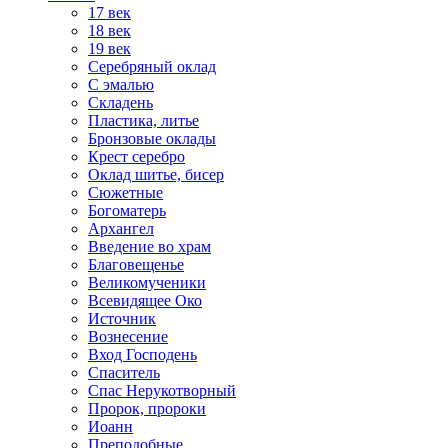
17 век
18 век
19 век
Серебряный оклад
С эмалью
Складень
Пластика, литье
Бронзовые оклады
Крест серебро
Оклад шитье, бисер
Сюжетные
Богоматерь
Архангел
Введение во храм
Благовещенье
Великомученики
Всевидящее Око
Источник
Вознесение
Вход Господень
Спаситель
Спас Нерукотворный
Пророк, пророки
Иоанн
Преподобные