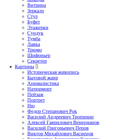
Витрина
Зеркало
Стул
Буфет
Этажерки
Сундук
Тумба
Лавка
Трюмо
Шифоньер
Секретер
Картины
Историческая живопись
Бытовой жанр
Анималистика
Натюрморт
Пейзаж
Портрет
Ню
Федор Степанович Рок
Василий Андреевич Тропинин
Алексей Гаврилович Венецианов
Василий Григорьевич Перов
Виктор Михайлович Васнецов