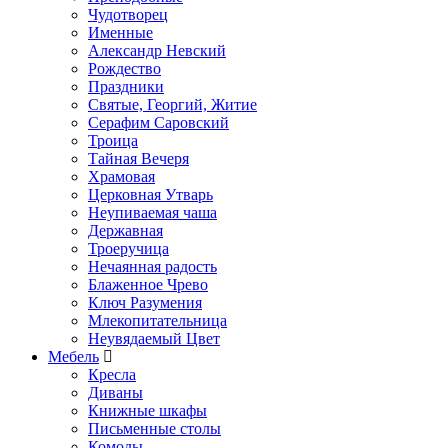
Чудотворец
Именные
Александр Невский
Рождество
Праздники
Святые, Георгий, Житие
Серафим Саровский
Троица
Тайная Вечеря
Храмовая
Церковная Утварь
Неупиваемая чаша
Державная
Троеручица
Нечаянная радость
Блаженное Чрево
Ключ Разумения
Млекопитательница
Неувядаемый Цвет
Мебель
Кресла
Диваны
Книжные шкафы
Письменные столы
Комоды