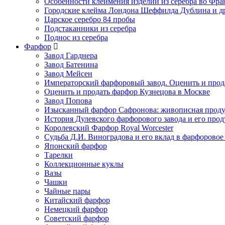
Особенности клеймения изделий из серебра во Фр
Городские клейма Лондона Шеффилда Дублина и д
Царское серебро 84 пробы
Подстаканники из серебра
Поднос из серебра
Фарфор
Завод Гарднера
Завод Батенина
Завод Мейсен
Императорский фарфоровый завод. Оценить и прод
Оценить и продать фарфор Кузнецова в Москве
Завод Попова
Изысканный фарфор Сафронова: живописная прод
История Дулевского фарфорового завода и его про
Королевский Фарфор Royal Worcester
Судьба Д.И. Виноградова и его вклад в фарфоровое
Японский фарфор
Тарелки
Коллекционные куклы
Вазы
Чашки
Чайные пары
Китайский фарфор
Немецкий фарфор
Советский фарфор