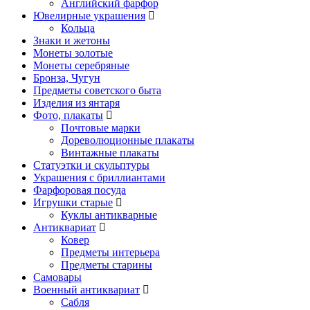
Английский фарфор
Ювелирные украшения
Кольца
Знаки и жетоны
Монеты золотые
Монеты серебряные
Бронза, Чугун
Предметы советского быта
Изделия из янтаря
Фото, плакаты
Почтовые марки
Дореволюционные плакаты
Винтажные плакаты
Статуэтки и скульптуры
Украшения с бриллиантами
Фарфоровая посуда
Игрушки старые
Куклы антикварные
Антиквариат
Ковер
Предметы интерьера
Предметы старины
Самовары
Военный антиквариат
Сабля