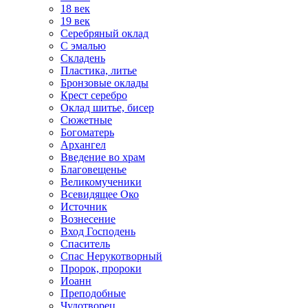
18 век
19 век
Серебряный оклад
С эмалью
Складень
Пластика, литье
Бронзовые оклады
Крест серебро
Оклад шитье, бисер
Сюжетные
Богоматерь
Архангел
Введение во храм
Благовещенье
Великомученики
Всевидящее Око
Источник
Вознесение
Вход Господень
Спаситель
Спас Нерукотворный
Пророк, пророки
Иоанн
Преподобные
Чудотворец