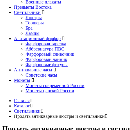
Военные плакаты
Предметы Востока
Светильники
Люстры
Торшеры
Бра
Лампы
Агитационный фарфор
Фарфоровая тарелка
Аббревиатура ПВС
Фарфоровый сливочник
Фарфоровый чайник
Фарфоровые фигуры
Антикварные часы
Советские часы
Монеты
Монеты современной России
Монеты царской России
Главная
Каталог
Светильники
Продать антикварные люстры и светильники
Продать антикварные люстры и свети