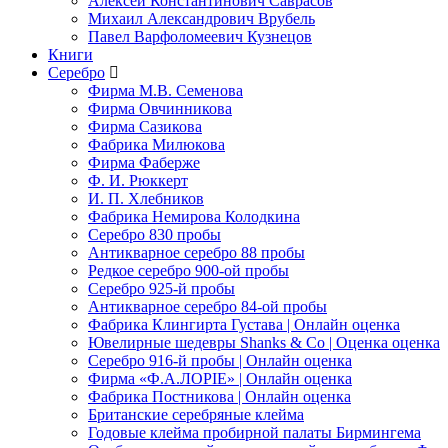
Алексей Константинович Саврасов
Михаил Александрович Врубель
Павел Варфоломеевич Кузнецов
Книги
Серебро
Фирма М.В. Семенова
Фирма Овчинникова
Фирма Сазикова
Фабрика Милюкова
Фирма Фаберже
Ф. И. Рюккерт
И. П. Хлебников
Фабрика Немирова Колодкина
Серебро 830 пробы
Антикварное серебро 88 пробы
Редкое серебро 900-ой пробы
Серебро 925-й пробы
Антикварное серебро 84-ой пробы
Фабрика Клингирта Густава | Онлайн оценка
Ювелирные шедевры Shanks & Co | Оценка оценка
Серебро 916-й пробы | Онлайн оценка
Фирма «Ф.А.ЛОРIЕ» | Онлайн оценка
Фабрика Постникова | Онлайн оценка
Британские серебряные клейма
Годовые клейма пробирной палаты Бирмингема