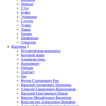
Зеркало
Стул
Буфет
Этажерки
Сундук
Тумба
Лавка
Трюмо
Шифоньер
Секретер
Картины
Историческая живопись
Бытовой жанр
Анималистика
Натюрморт
Пейзаж
Портрет
Ню
Федор Степанович Рок
Василий Андреевич Тропинин
Алексей Гаврилович Венецианов
Василий Григорьевич Перов
Виктор Михайлович Васнецов
Константин Алексеевич Коровин