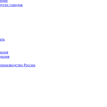
анции
ругих городов
ать
укция
дукция
 производство России