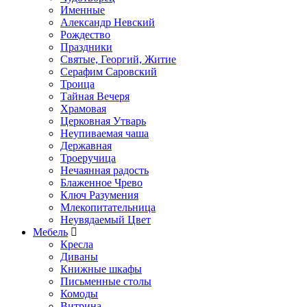
Именные
Александр Невский
Рождество
Праздники
Святые, Георгий, Житие
Серафим Саровский
Троица
Тайная Вечеря
Храмовая
Церковная Утварь
Неупиваемая чаша
Державная
Троеручица
Нечаянная радость
Блаженное Чрево
Ключ Разумения
Млекопитательница
Неувядаемый Цвет
Мебель
Кресла
Диваны
Книжные шкафы
Письменные столы
Комоды
Витрина