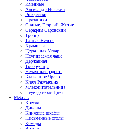
Именные
Александр Невский
Рождество
Праздники
Святые, Георгий, Житие
Серафим Саровский
Троица
Тайная Вечеря
Храмовая
Церковная Утварь
Неупиваемая чаша
Державная
Троеручица
Нечаянная радость
Блаженное Чрево
Ключ Разумения
Млекопитательница
Неувядаемый Цвет
Мебель
Кресла
Диваны
Книжные шкафы
Письменные столы
Комоды
Витрина