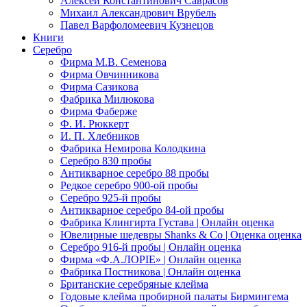
Алексей Константинович Саврасов
Михаил Александрович Врубель
Павел Варфоломеевич Кузнецов
Книги
Серебро
Фирма М.В. Семенова
Фирма Овчинникова
Фирма Сазикова
Фабрика Милюкова
Фирма Фаберже
Ф. И. Рюккерт
И. П. Хлебников
Фабрика Немирова Колодкина
Серебро 830 пробы
Антикварное серебро 88 пробы
Редкое серебро 900-ой пробы
Серебро 925-й пробы
Антикварное серебро 84-ой пробы
Фабрика Клингирта Густава | Онлайн оценка
Ювелирные шедевры Shanks & Co | Оценка оценка
Серебро 916-й пробы | Онлайн оценка
Фирма «Ф.А.ЛОРIЕ» | Онлайн оценка
Фабрика Постникова | Онлайн оценка
Британские серебряные клейма
Годовые клейма пробирной палаты Бирмингема