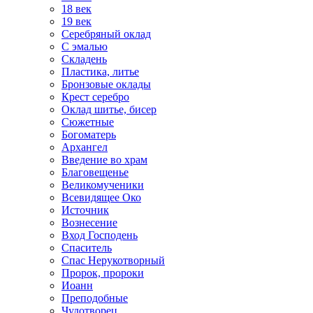
18 век
19 век
Серебряный оклад
С эмалью
Складень
Пластика, литье
Бронзовые оклады
Крест серебро
Оклад шитье, бисер
Сюжетные
Богоматерь
Архангел
Введение во храм
Благовещенье
Великомученики
Всевидящее Око
Источник
Вознесение
Вход Господень
Спаситель
Спас Нерукотворный
Пророк, пророки
Иоанн
Преподобные
Чудотворец