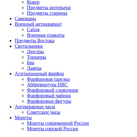
Ковер
Предметы интерьера
Предметы старины
Самовары
Военный антиквариат
Сабля
Военные плакаты
Предметы Востока
Светильники
Люстры
Торшеры
Бра
Лампы
Агитационный фарфор
Фарфоровая тарелка
Аббревиатура ПВС
Фарфоровый сливочник
Фарфоровый чайник
Фарфоровые фигуры
Антикварные часы
Советские часы
Монеты
Монеты современной России
Монеты царской России