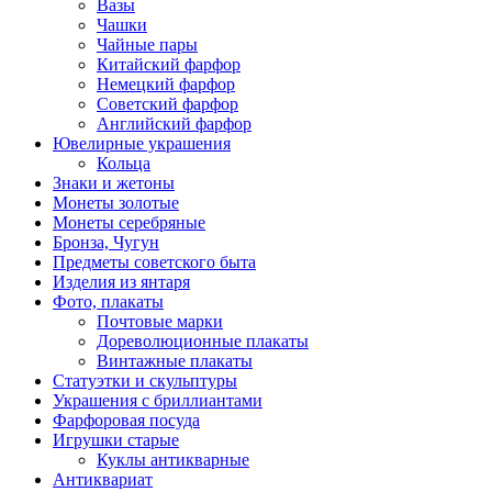
Вазы
Чашки
Чайные пары
Китайский фарфор
Немецкий фарфор
Советский фарфор
Английский фарфор
Ювелирные украшения
Кольца
Знаки и жетоны
Монеты золотые
Монеты серебряные
Бронза, Чугун
Предметы советского быта
Изделия из янтаря
Фото, плакаты
Почтовые марки
Дореволюционные плакаты
Винтажные плакаты
Статуэтки и скульптуры
Украшения с бриллиантами
Фарфоровая посуда
Игрушки старые
Куклы антикварные
Антиквариат