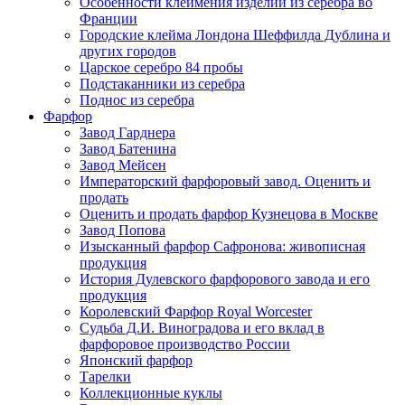
Особенности клеймения изделий из серебра во
Франции
Городские клейма Лондона Шеффилда Дублина и
других городов
Царское серебро 84 пробы
Подстаканники из серебра
Поднос из серебра
Фарфор
Завод Гарднера
Завод Батенина
Завод Мейсен
Императорский фарфоровый завод. Оценить и
продать
Оценить и продать фарфор Кузнецова в Москве
Завод Попова
Изысканный фарфор Сафронова: живописная
продукция
История Дулевского фарфорового завода и его
продукция
Королевский Фарфор Royal Worcester
Судьба Д.И. Виноградова и его вклад в
фарфоровое производство России
Японский фарфор
Тарелки
Коллекционные куклы