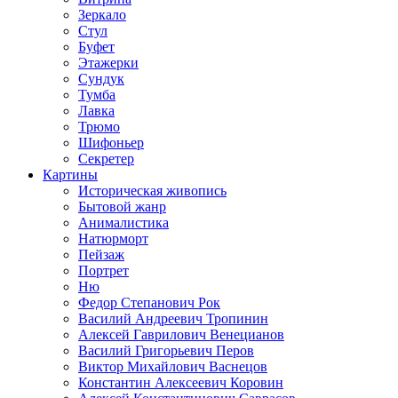
Зеркало
Стул
Буфет
Этажерки
Сундук
Тумба
Лавка
Трюмо
Шифоньер
Секретер
Картины
Историческая живопись
Бытовой жанр
Анималистика
Натюрморт
Пейзаж
Портрет
Ню
Федор Степанович Рок
Василий Андреевич Тропинин
Алексей Гаврилович Венецианов
Василий Григорьевич Перов
Виктор Михайлович Васнецов
Константин Алексеевич Коровин