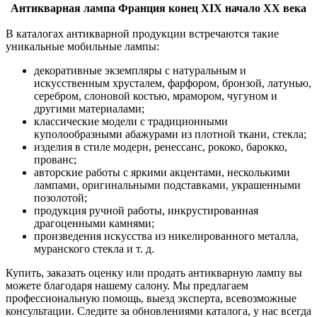
Антикварная лампа Франция конец XIX начало ХХ века
В каталогах антикварной продукции встречаются такие
уникальные мобильные лампы:
декоративные экземпляры с натуральным и
искусственным хрусталем, фарфором, бронзой, латунью,
серебром, слоновой костью, мрамором, чугуном и
другими материалами;
классические модели с традиционными
куполообразными абажурами из плотной ткани, стекла;
изделия в стиле модерн, ренессанс, рококо, барокко,
прованс;
авторские работы с яркими акцентами, несколькими
лампами, оригинальными подставками, украшенными
позолотой;
продукция ручной работы, инкрустированная
драгоценными камнями;
произведения искусства из никелированного металла,
муранского стекла и т. д.
Купить, заказать оценку или продать антикварную лампу вы
можете благодаря нашему салону. Мы предлагаем
профессиональную помощь, выезд эксперта, всевозможные
консультации. Следите за обновлениями каталога, у нас всегда