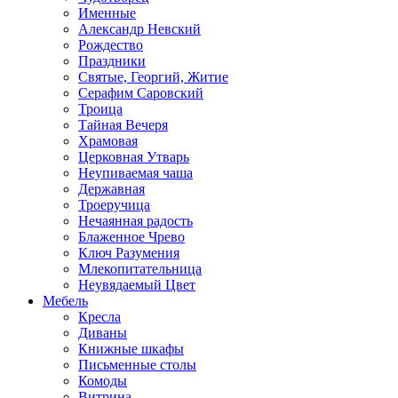
Именные
Александр Невский
Рождество
Праздники
Святые, Георгий, Житие
Серафим Саровский
Троица
Тайная Вечеря
Храмовая
Церковная Утварь
Неупиваемая чаша
Державная
Троеручица
Нечаянная радость
Блаженное Чрево
Ключ Разумения
Млекопитательница
Неувядаемый Цвет
Мебель
Кресла
Диваны
Книжные шкафы
Письменные столы
Комоды
Витрина