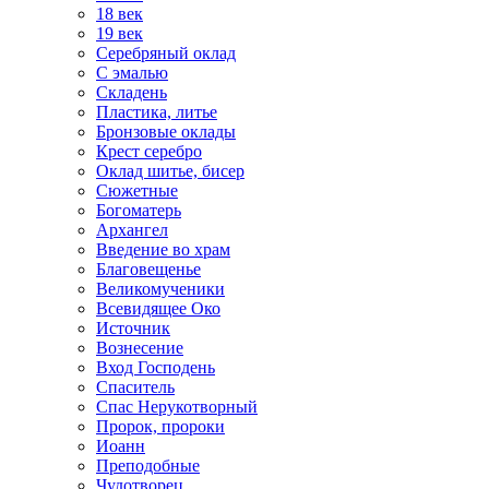
18 век
19 век
Серебряный оклад
С эмалью
Складень
Пластика, литье
Бронзовые оклады
Крест серебро
Оклад шитье, бисер
Сюжетные
Богоматерь
Архангел
Введение во храм
Благовещенье
Великомученики
Всевидящее Око
Источник
Вознесение
Вход Господень
Спаситель
Спас Нерукотворный
Пророк, пророки
Иоанн
Преподобные
Чудотворец