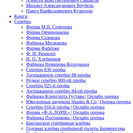
Алексей Константинович Саврасов
Михаил Александрович Врубель
Павел Варфоломеевич Кузнецов
Книги
Серебро
Фирма М.В. Семенова
Фирма Овчинникова
Фирма Сазикова
Фабрика Милюкова
Фирма Фаберже
Ф. И. Рюккерт
И. П. Хлебников
Фабрика Немирова Колодкина
Серебро 830 пробы
Антикварное серебро 88 пробы
Редкое серебро 900-ой пробы
Серебро 925-й пробы
Антикварное серебро 84-ой пробы
Фабрика Клингирта Густава | Онлайн оценка
Ювелирные шедевры Shanks & Co | Оценка оценка
Серебро 916-й пробы | Онлайн оценка
Фирма «Ф.А.ЛОРIЕ» | Онлайн оценка
Фабрика Постникова | Онлайн оценка
Британские серебряные клейма
Годовые клейма пробирной палаты Бирмингема