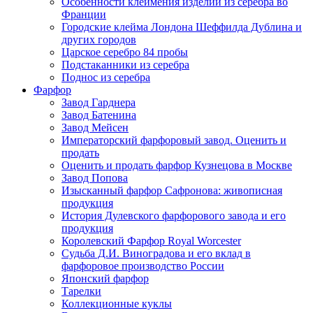
Особенности клеймения изделий из серебра во
Франции
Городские клейма Лондона Шеффилда Дублина и
других городов
Царское серебро 84 пробы
Подстаканники из серебра
Поднос из серебра
Фарфор
Завод Гарднера
Завод Батенина
Завод Мейсен
Императорский фарфоровый завод. Оценить и
продать
Оценить и продать фарфор Кузнецова в Москве
Завод Попова
Изысканный фарфор Сафронова: живописная
продукция
История Дулевского фарфорового завода и его
продукция
Королевский Фарфор Royal Worcester
Судьба Д.И. Виноградова и его вклад в
фарфоровое производство России
Японский фарфор
Тарелки
Коллекционные куклы