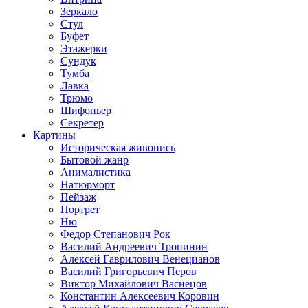
Зеркало
Стул
Буфет
Этажерки
Сундук
Тумба
Лавка
Трюмо
Шифоньер
Секретер
Картины
Историческая живопись
Бытовой жанр
Анималистика
Натюрморт
Пейзаж
Портрет
Ню
Федор Степанович Рок
Василий Андреевич Тропинин
Алексей Гаврилович Венецианов
Василий Григорьевич Перов
Виктор Михайлович Васнецов
Константин Алексеевич Коровин