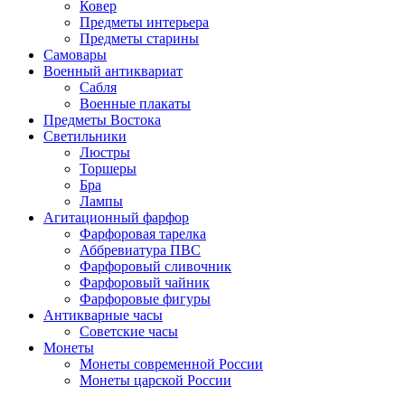
Ковер
Предметы интерьера
Предметы старины
Самовары
Военный антиквариат
Сабля
Военные плакаты
Предметы Востока
Светильники
Люстры
Торшеры
Бра
Лампы
Агитационный фарфор
Фарфоровая тарелка
Аббревиатура ПВС
Фарфоровый сливочник
Фарфоровый чайник
Фарфоровые фигуры
Антикварные часы
Советские часы
Монеты
Монеты современной России
Монеты царской России