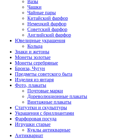
Вазы
Чашки
Чайные пары
Китайский фарфор
Немецкий фарфор
Советский фарфор
Английский фарфор
Ювелирные украшения
Кольца
Знаки и жетоны
Монеты золотые
Монеты серебряные
Бронза, Чугун
Предметы советского быта
Изделия из янтаря
Фото, плакаты
Почтовые марки
Дореволюционные плакаты
Винтажные плакаты
Статуэтки и скульптуры
Украшения с бриллиантами
Фарфоровая посуда
Игрушки старые
Куклы антикварные
Антиквариат