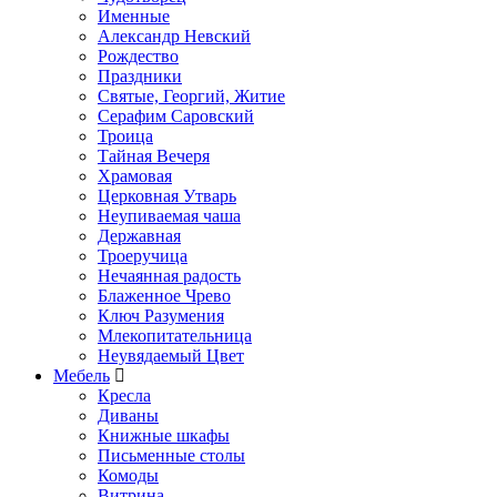
Именные
Александр Невский
Рождество
Праздники
Святые, Георгий, Житие
Серафим Саровский
Троица
Тайная Вечеря
Храмовая
Церковная Утварь
Неупиваемая чаша
Державная
Троеручица
Нечаянная радость
Блаженное Чрево
Ключ Разумения
Млекопитательница
Неувядаемый Цвет
Мебель
Кресла
Диваны
Книжные шкафы
Письменные столы
Комоды
Витрина