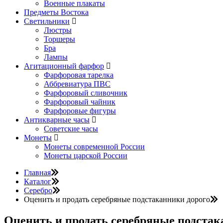
Военные плакаты
Предметы Востока
Светильники
Люстры
Торшеры
Бра
Лампы
Агитационный фарфор
Фарфоровая тарелка
Аббревиатура ПВС
Фарфоровый сливочник
Фарфоровый чайник
Фарфоровые фигуры
Антикварные часы
Советские часы
Монеты
Монеты современной России
Монеты царской России
Главная
Каталог
Серебро
Оценить и продать серебряные подстаканники дорого
Оценить и продать серебряные подстак