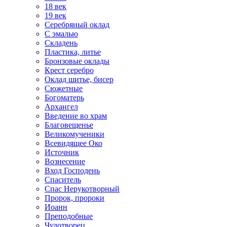
18 век
19 век
Серебряный оклад
С эмалью
Складень
Пластика, литье
Бронзовые оклады
Крест серебро
Оклад шитье, бисер
Сюжетные
Богоматерь
Архангел
Введение во храм
Благовещенье
Великомученики
Всевидящее Око
Источник
Вознесение
Вход Господень
Спаситель
Спас Нерукотворный
Пророк, пророки
Иоанн
Преподобные
Чудотворец