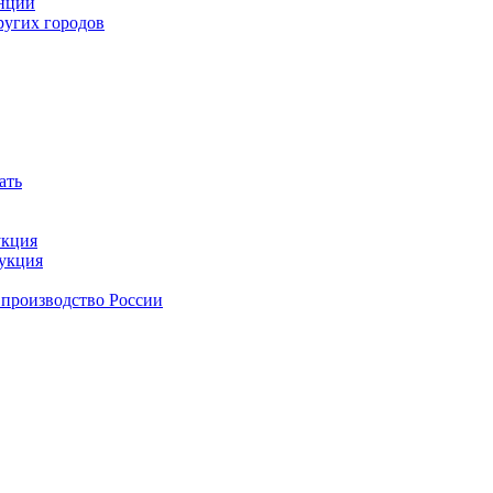
анции
ругих городов
ать
укция
дукция
 производство России