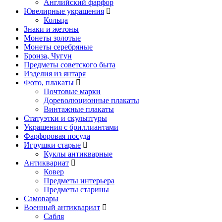
Английский фарфор
Ювелирные украшения
Кольца
Знаки и жетоны
Монеты золотые
Монеты серебряные
Бронза, Чугун
Предметы советского быта
Изделия из янтаря
Фото, плакаты
Почтовые марки
Дореволюционные плакаты
Винтажные плакаты
Статуэтки и скульптуры
Украшения с бриллиантами
Фарфоровая посуда
Игрушки старые
Куклы антикварные
Антиквариат
Ковер
Предметы интерьера
Предметы старины
Самовары
Военный антиквариат
Сабля