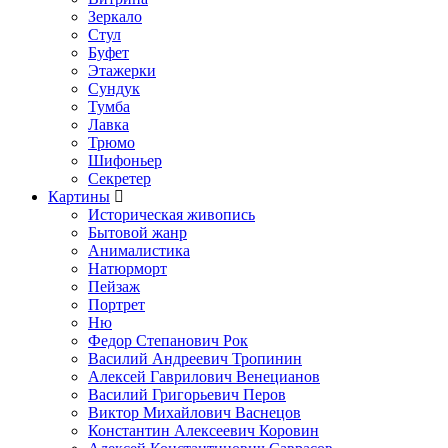
Зеркало
Стул
Буфет
Этажерки
Сундук
Тумба
Лавка
Трюмо
Шифоньер
Секретер
Картины
Историческая живопись
Бытовой жанр
Анималистика
Натюрморт
Пейзаж
Портрет
Ню
Федор Степанович Рок
Василий Андреевич Тропинин
Алексей Гаврилович Венецианов
Василий Григорьевич Перов
Виктор Михайлович Васнецов
Константин Алексеевич Коровин