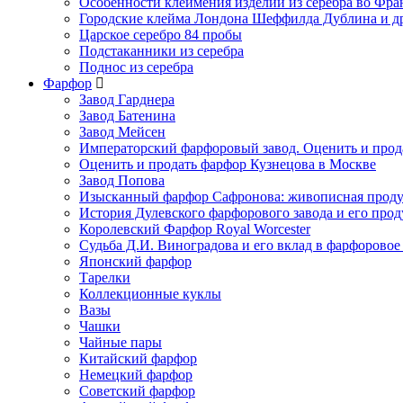
Особенности клеймения изделий из серебра во Фр
Городские клейма Лондона Шеффилда Дублина и д
Царское серебро 84 пробы
Подстаканники из серебра
Поднос из серебра
Фарфор
Завод Гарднера
Завод Батенина
Завод Мейсен
Императорский фарфоровый завод. Оценить и прод
Оценить и продать фарфор Кузнецова в Москве
Завод Попова
Изысканный фарфор Сафронова: живописная прод
История Дулевского фарфорового завода и его про
Королевский Фарфор Royal Worcester
Судьба Д.И. Виноградова и его вклад в фарфоровое
Японский фарфор
Тарелки
Коллекционные куклы
Вазы
Чашки
Чайные пары
Китайский фарфор
Немецкий фарфор
Советский фарфор