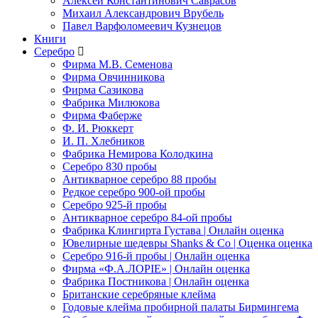
Алексей Константинович Саврасов
Михаил Александрович Врубель
Павел Варфоломеевич Кузнецов
Книги
Серебро
Фирма М.В. Семенова
Фирма Овчинникова
Фирма Сазикова
Фабрика Милюкова
Фирма Фаберже
Ф. И. Рюккерт
И. П. Хлебников
Фабрика Немирова Колодкина
Серебро 830 пробы
Антикварное серебро 88 пробы
Редкое серебро 900-ой пробы
Серебро 925-й пробы
Антикварное серебро 84-ой пробы
Фабрика Клингирта Густава | Онлайн оценка
Ювелирные шедевры Shanks & Co | Оценка оценка
Серебро 916-й пробы | Онлайн оценка
Фирма «Ф.А.ЛОРIЕ» | Онлайн оценка
Фабрика Постникова | Онлайн оценка
Британские серебряные клейма
Годовые клейма пробирной палаты Бирмингема