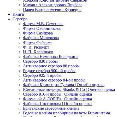
Алексей Константинович Саврасов
Михаил Александрович Врубель
Павел Варфоломеевич Кузнецов
Книги
Серебро
Фирма М.В. Семенова
Фирма Овчинникова
Фирма Сазикова
Фабрика Милюкова
Фирма Фаберже
Ф. И. Рюккерт
И. П. Хлебников
Фабрика Немирова Колодкина
Серебро 830 пробы
Антикварное серебро 88 пробы
Редкое серебро 900-ой пробы
Серебро 925-й пробы
Антикварное серебро 84-ой пробы
Фабрика Клингирта Густава | Онлайн оценка
Ювелирные шедевры Shanks & Co | Оценка оценка
Серебро 916-й пробы | Онлайн оценка
Фирма «Ф.А.ЛОРIЕ» | Онлайн оценка
Фабрика Постникова | Онлайн оценка
Британские серебряные клейма
Годовые клейма пробирной палаты Бирмингема