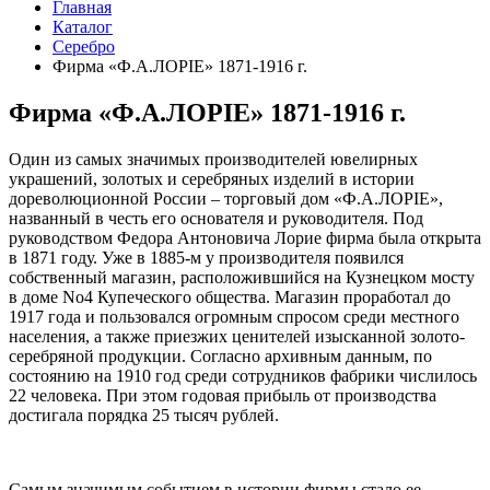
Главная
Каталог
Серебро
Фирма «Ф.А.ЛОРIЕ» 1871-1916 г.
Фирма «Ф.А.ЛОРIЕ» 1871-1916 г.
Один из самых значимых производителей ювелирных
украшений, золотых и серебряных изделий в истории
дореволюционной России – торговый дом «Ф.А.ЛОРIЕ»,
названный в честь его основателя и руководителя. Под
руководством Федора Антоновича Лорие фирма была открыта
в 1871 году. Уже в 1885-м у производителя появился
собственный магазин, расположившийся на Кузнецком мосту
в доме No4 Купеческого общества. Магазин проработал до
1917 года и пользовался огромным спросом среди местного
населения, а также приезжих ценителей изысканной золото-
серебряной продукции. Согласно архивным данным, по
состоянию на 1910 год среди сотрудников фабрики числилось
22 человека. При этом годовая прибыль от производства
достигала порядка 25 тысяч рублей.
Самым значимым событием в истории фирмы стало ее