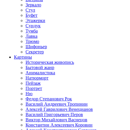
Зеркало
Стул
Буфет
Этажерки
Сундук
Тумба
Лавка
Трюмо
Шифоньер
Секретер
Картины
Историческая живопись
Бытовой жанр
Анималистика
Натюрморт
Пейзаж
Портрет
Ню
Федор Степанович Рок
Василий Андреевич Тропинин
Алексей Гаврилович Венецианов
Василий Григорьевич Перов
Виктор Михайлович Васнецов
Константин Алексеевич Коровин