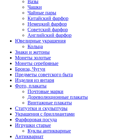
Вазы
Чашки
Чайные пары
Китайский фарфор
Немецкий фарфор
Советский фарфор
Английский фарфор
Ювелирные украшения
Кольца
Знаки и жетоны
Монеты золотые
Монеты серебряные
Бронза, Чугун
Предметы советского быта
Изделия из янтаря
Фото, плакаты
Почтовые марки
Дореволюционные плакаты
Винтажные плакаты
Статуэтки и скульптуры
Украшения с бриллиантами
Фарфоровая посуда
Игрушки старые
Куклы антикварные
Антиквариат