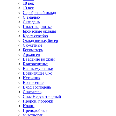
18 век
19 век
Серебряный оклад
С эмалью
Складень
Пластика, литье
Бронзовые оклады
Крест серебро
Оклад шитье, бисер
Сюжетные
Богоматерь
Архангел
Введение во храм
Благовещенье
Великомученики
Всевидящее Око
Источник
Вознесение
Вход Господень
Спаситель
Спас Нерукотворный
Пророк, пророки
Иоанн
Преподобные
Чудотворец