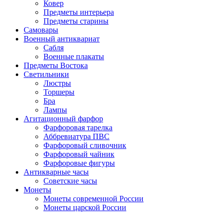
Ковер
Предметы интерьера
Предметы старины
Самовары
Военный антиквариат
Сабля
Военные плакаты
Предметы Востока
Светильники
Люстры
Торшеры
Бра
Лампы
Агитационный фарфор
Фарфоровая тарелка
Аббревиатура ПВС
Фарфоровый сливочник
Фарфоровый чайник
Фарфоровые фигуры
Антикварные часы
Советские часы
Монеты
Монеты современной России
Монеты царской России