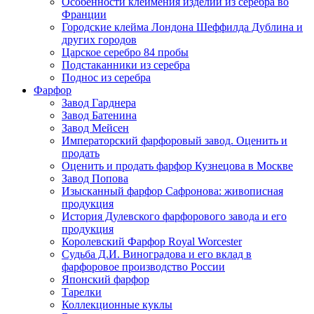
Особенности клеймения изделий из серебра во
Франции
Городские клейма Лондона Шеффилда Дублина и
других городов
Царское серебро 84 пробы
Подстаканники из серебра
Поднос из серебра
Фарфор
Завод Гарднера
Завод Батенина
Завод Мейсен
Императорский фарфоровый завод. Оценить и
продать
Оценить и продать фарфор Кузнецова в Москве
Завод Попова
Изысканный фарфор Сафронова: живописная
продукция
История Дулевского фарфорового завода и его
продукция
Королевский Фарфор Royal Worcester
Судьба Д.И. Виноградова и его вклад в
фарфоровое производство России
Японский фарфор
Тарелки
Коллекционные куклы