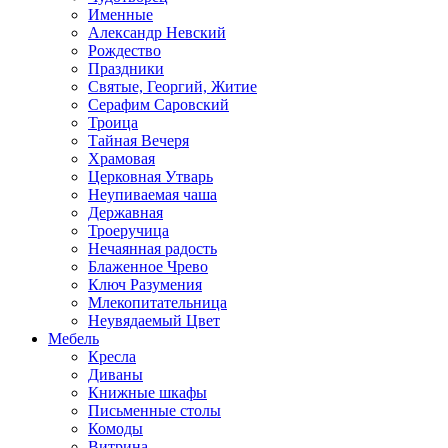
Именные
Александр Невский
Рождество
Праздники
Святые, Георгий, Житие
Серафим Саровский
Троица
Тайная Вечеря
Храмовая
Церковная Утварь
Неупиваемая чаша
Державная
Троеручица
Нечаянная радость
Блаженное Чрево
Ключ Разумения
Млекопитательница
Неувядаемый Цвет
Мебель
Кресла
Диваны
Книжные шкафы
Письменные столы
Комоды
Витрина