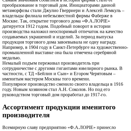
преобразование в торговый дом. Инициаторами данной
метаморфозы стали Джулио Гверриери и Алексей Лемкуль –
владельцы филиала небезызвестной фирмы Фаберже в
Москве. Так, открытие торгового дома «Ф.А.ЛОРIЕ»
датируется 1912 годом. Подобный поворот в истории
производства наложил неоспоримый отпечаток на качество
создаваемых украшений и изделий. За период выпуска
продукция торгового дома завоевывала не одну награду.
Например, в 1904 году в Санкт-Петербурге на художественно-
промышленной выставке она была отмечена серебряной
медалью.
Немалый подъем переживал производитель при
сотрудничестве с другими гигантами ювелирного рынка. В
частности, с ТД «Бейлин и Сын» и Егором Черятовым –
именитым мастером Москвы того времени.
Популярное производство сменило своего владельца в 1916
году. Новым хозяином стал А.Н. Соколов. Но под его
руководством торговый дом проработал до 1917-го.
Ассортимент продукции именитого
производителя
Всемирную славу предприятию «Ф.А.ЛОРIЕ» принесло