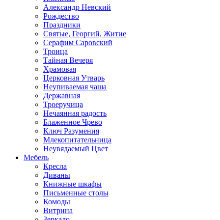
Александр Невский
Рождество
Праздники
Святые, Георгий, Житие
Серафим Саровский
Троица
Тайная Вечеря
Храмовая
Церковная Утварь
Неупиваемая чаша
Державная
Троеручица
Нечаянная радость
Блаженное Чрево
Ключ Разумения
Млекопитательница
Неувядаемый Цвет
Мебель
Кресла
Диваны
Книжные шкафы
Письменные столы
Комоды
Витрина
Зеркало