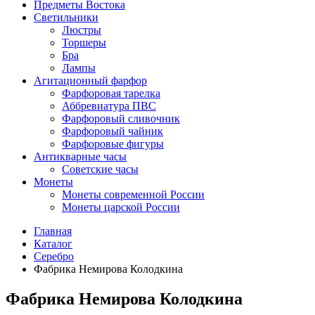
Предметы Востока
Светильники
Люстры
Торшеры
Бра
Лампы
Агитационный фарфор
Фарфоровая тарелка
Аббревиатура ПВС
Фарфоровый сливочник
Фарфоровый чайник
Фарфоровые фигуры
Антикварные часы
Советские часы
Монеты
Монеты современной России
Монеты царской России
Главная
Каталог
Серебро
Фабрика Немирова Колодкина
Фабрика Немирова Колодкина