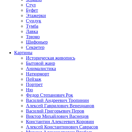
Стул
Буфет
Этажерки
Сундук
Тумба
Лавка
Трюмо
Шифоньер
Секретер
Картины
Историческая живопись
Бытовой жанр
Анималистика
Натюрморт
Пейзаж
Портрет
Ню
Федор Степанович Рок
Василий Андреевич Тропинин
Алексей Гаврилович Венецианов
Василий Григорьевич Перов
Виктор Михайлович Васнецов
Константин Алексеевич Коровин
Алексей Константинович Саврасов