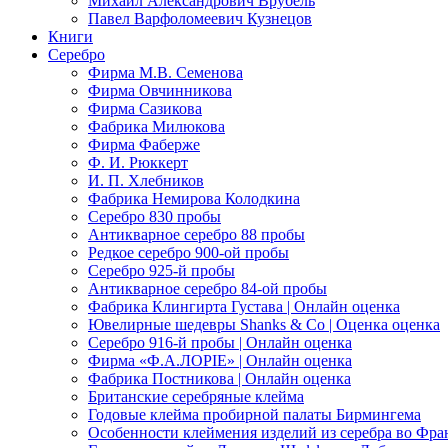
Михаил Александрович Врубель
Павел Варфоломеевич Кузнецов
Книги
Серебро
Фирма М.В. Семенова
Фирма Овчинникова
Фирма Сазикова
Фабрика Милюкова
Фирма Фаберже
Ф. И. Рюккерт
И. П. Хлебников
Фабрика Немирова Колодкина
Серебро 830 пробы
Антикварное серебро 88 пробы
Редкое серебро 900-ой пробы
Серебро 925-й пробы
Антикварное серебро 84-ой пробы
Фабрика Клингирта Густава | Онлайн оценка
Ювелирные шедевры Shanks & Co | Оценка оценка
Серебро 916-й пробы | Онлайн оценка
Фирма «Ф.А.ЛОРIЕ» | Онлайн оценка
Фабрика Постникова | Онлайн оценка
Британские серебряные клейма
Годовые клейма пробирной палаты Бирмингема
Особенности клеймения изделий из серебра во Фр