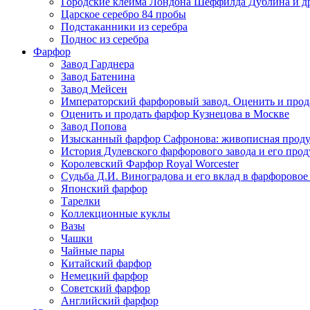
Городские клейма Лондона Шеффилда Дублина и д
Царское серебро 84 пробы
Подстаканники из серебра
Поднос из серебра
Фарфор
Завод Гарднера
Завод Батенина
Завод Мейсен
Императорский фарфоровый завод. Оценить и прод
Оценить и продать фарфор Кузнецова в Москве
Завод Попова
Изысканный фарфор Сафронова: живописная прод
История Дулевского фарфорового завода и его про
Королевский Фарфор Royal Worcester
Судьба Д.И. Виноградова и его вклад в фарфоровое
Японский фарфор
Тарелки
Коллекционные куклы
Вазы
Чашки
Чайные пары
Китайский фарфор
Немецкий фарфор
Советский фарфор
Английский фарфор