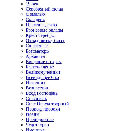
19 век
Серебряный оклад
С эмалью
Складень
Пластика, литье
Бронзовые оклады
Крест серебро
Оклад шитье, бисер
Сюжетные
Богоматерь
Архангел
Введение во храм
Благовещенье
Великомученики
Всевидящее Око
Источник
Вознесение
Вход Господень
Спаситель
Спас Нерукотворный
Пророк, пророки
Иоанн
Преподобные
Чудотворец
Именные