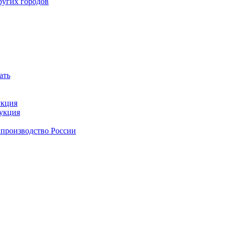
ругих городов
ать
укция
дукция
 производство России