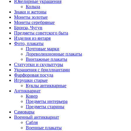
Ювелирные украшения
Кольца
Знаки и жетоны
Монеты золотые
Монеты серебряные
Бронза, Чугун
Предметы советского быта
Изделия из янтаря
Фото, плакаты
Почтовые марки
Дореволюционные плакаты
Винтажные плакаты
Статуэтки и скульптуры
Украшения с бриллиантами
Фарфоровая посуда
Игрушки старые
Куклы антикварные
Антиквариат
Ковер
Предметы интерьера
Предметы старины
Самовары
Военный антиквариат
Сабля
Военные плакаты