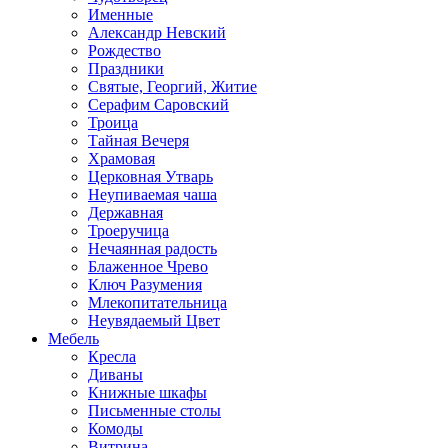
Именные
Александр Невский
Рождество
Праздники
Святые, Георгий, Житие
Серафим Саровский
Троица
Тайная Вечеря
Храмовая
Церковная Утварь
Неупиваемая чаша
Державная
Троеручица
Нечаянная радость
Блаженное Чрево
Ключ Разумения
Млекопитательница
Неувядаемый Цвет
Мебель
Кресла
Диваны
Книжные шкафы
Письменные столы
Комоды
Витрина