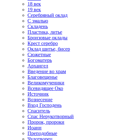
18 век
19 век
Серебряный оклад
С эмалью
Складень
Пластика, литье
Бронзовые оклады
Крест серебро
Оклад шитье, бисер
Сюжетные
Богоматерь
Архангел
Введение во храм
Благовещенье
Великомученики
Всевидящее Око
Источник
Вознесение
Вход Господень
Спаситель
Спас Нерукотворный
Пророк, пророки
Иоанн
Преподобные
Чудотворец