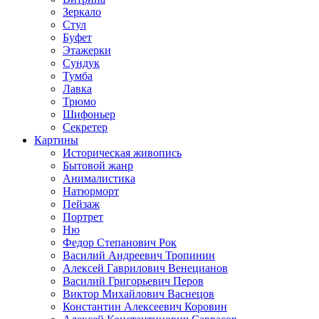
Зеркало
Стул
Буфет
Этажерки
Сундук
Тумба
Лавка
Трюмо
Шифоньер
Секретер
Картины
Историческая живопись
Бытовой жанр
Анималистика
Натюрморт
Пейзаж
Портрет
Ню
Федор Степанович Рок
Василий Андреевич Тропинин
Алексей Гаврилович Венецианов
Василий Григорьевич Перов
Виктор Михайлович Васнецов
Константин Алексеевич Коровин