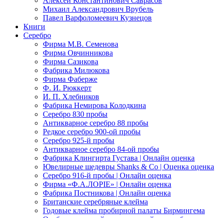
Алексей Константинович Саврасов
Михаил Александрович Врубель
Павел Варфоломеевич Кузнецов
Книги
Серебро
Фирма М.В. Семенова
Фирма Овчинникова
Фирма Сазикова
Фабрика Милюкова
Фирма Фаберже
Ф. И. Рюккерт
И. П. Хлебников
Фабрика Немирова Колодкина
Серебро 830 пробы
Антикварное серебро 88 пробы
Редкое серебро 900-ой пробы
Серебро 925-й пробы
Антикварное серебро 84-ой пробы
Фабрика Клингирта Густава | Онлайн оценка
Ювелирные шедевры Shanks & Co | Оценка оценка
Серебро 916-й пробы | Онлайн оценка
Фирма «Ф.А.ЛОРIЕ» | Онлайн оценка
Фабрика Постникова | Онлайн оценка
Британские серебряные клейма
Годовые клейма пробирной палаты Бирмингема