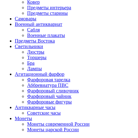
Ковер
Предметы интерьера
Предметы старины
Самовары
Военный антиквариат
Сабля
Военные плакаты
Предметы Востока
Светильники
Люстры
Торшеры
Бра
Лампы
Агитационный фарфор
Фарфоровая тарелка
Аббревиатура ПВС
Фарфоровый сливочник
Фарфоровый чайник
Фарфоровые фигуры
Антикварные часы
Советские часы
Монеты
Монеты современной России
Монеты царской России