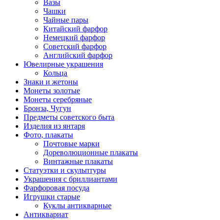
Вазы
Чашки
Чайные пары
Китайский фарфор
Немецкий фарфор
Советский фарфор
Английский фарфор
Ювелирные украшения
Кольца
Знаки и жетоны
Монеты золотые
Монеты серебряные
Бронза, Чугун
Предметы советского быта
Изделия из янтаря
Фото, плакаты
Почтовые марки
Дореволюционные плакаты
Винтажные плакаты
Статуэтки и скульптуры
Украшения с бриллиантами
Фарфоровая посуда
Игрушки старые
Куклы антикварные
Антиквариат