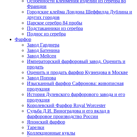
Особенности клеймения изделий из серебра во
Франции
Городские клейма Лондона Шеффилда Дублина и
других городов
Царское серебро 84 пробы
Подстаканники из серебра
Поднос из серебра
Фарфор
Завод Гарднера
Завод Батенина
Завод Мейсен
Императорский фарфоровый завод. Оценить и
продать
Оценить и продать фарфор Кузнецова в Москве
Завод Попова
Изысканный фарфор Сафронова: живописная
продукция
История Дулевского фарфорового завода и его
продукция
Королевский Фарфор Royal Worcester
Судьба Д.И. Виноградова и его вклад в
фарфоровое производство России
Японский фарфор
Тарелки
Коллекционные куклы