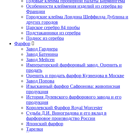
Годовые клейма пробирной палаты Бирмингема
Особенности клеймения изделий из серебра во
Франции
Городские клейма Лондона Шеффилда Дублина и
других городов
Царское серебро 84 пробы
Подстаканники из серебра
Поднос из серебра
Фарфор
Завод Гарднера
Завод Батенина
Завод Мейсен
Императорский фарфоровый завод. Оценить и
продать
Оценить и продать фарфор Кузнецова в Москве
Завод Попова
Изысканный фарфор Сафронова: живописная
продукция
История Дулевского фарфорового завода и его
продукция
Королевский Фарфор Royal Worcester
Судьба Д.И. Виноградова и его вклад в
фарфоровое производство России
Японский фарфор
Тарелки