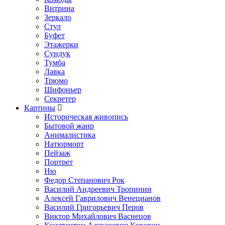
Витрина
Зеркало
Стул
Буфет
Этажерки
Сундук
Тумба
Лавка
Трюмо
Шифоньер
Секретер
Картины
Историческая живопись
Бытовой жанр
Анималистика
Натюрморт
Пейзаж
Портрет
Ню
Федор Степанович Рок
Василий Андреевич Тропинин
Алексей Гаврилович Венецианов
Василий Григорьевич Перов
Виктор Михайлович Васнецов