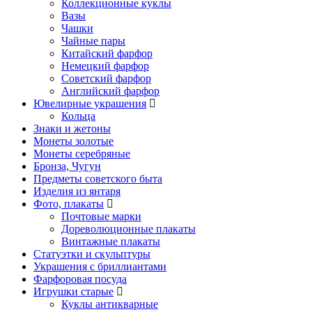
Коллекционные куклы
Вазы
Чашки
Чайные пары
Китайский фарфор
Немецкий фарфор
Советский фарфор
Английский фарфор
Ювелирные украшения
Кольца
Знаки и жетоны
Монеты золотые
Монеты серебряные
Бронза, Чугун
Предметы советского быта
Изделия из янтаря
Фото, плакаты
Почтовые марки
Дореволюционные плакаты
Винтажные плакаты
Статуэтки и скульптуры
Украшения с бриллиантами
Фарфоровая посуда
Игрушки старые
Куклы антикварные