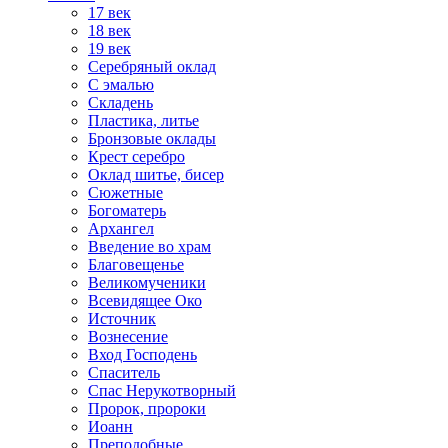
17 век
18 век
19 век
Серебряный оклад
С эмалью
Складень
Пластика, литье
Бронзовые оклады
Крест серебро
Оклад шитье, бисер
Сюжетные
Богоматерь
Архангел
Введение во храм
Благовещенье
Великомученики
Всевидящее Око
Источник
Вознесение
Вход Господень
Спаситель
Спас Нерукотворный
Пророк, пророки
Иоанн
Преподобные