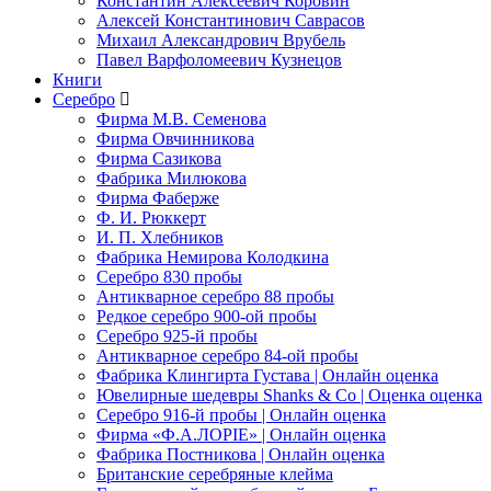
Константин Алексеевич Коровин
Алексей Константинович Саврасов
Михаил Александрович Врубель
Павел Варфоломеевич Кузнецов
Книги
Серебро
Фирма М.В. Семенова
Фирма Овчинникова
Фирма Сазикова
Фабрика Милюкова
Фирма Фаберже
Ф. И. Рюккерт
И. П. Хлебников
Фабрика Немирова Колодкина
Серебро 830 пробы
Антикварное серебро 88 пробы
Редкое серебро 900-ой пробы
Серебро 925-й пробы
Антикварное серебро 84-ой пробы
Фабрика Клингирта Густава | Онлайн оценка
Ювелирные шедевры Shanks & Co | Оценка оценка
Серебро 916-й пробы | Онлайн оценка
Фирма «Ф.А.ЛОРIЕ» | Онлайн оценка
Фабрика Постникова | Онлайн оценка
Британские серебряные клейма