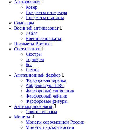
Антиквариат
Ковер
Предметы интерьера
Предметы старины
Самовары
Военный антиквариат
Сабля
Военные плакаты
Предметы Востока
Светильники
Люстры
Торшеры
Бра
Лампы
Агитационный фарфор
Фарфоровая тарелка
Аббревиатура ПВС
Фарфоровый сливочник
Фарфоровый чайник
Фарфоровые фигуры
Антикварные часы
Советские часы
Монеты
Монеты современной России
Монеты царской России