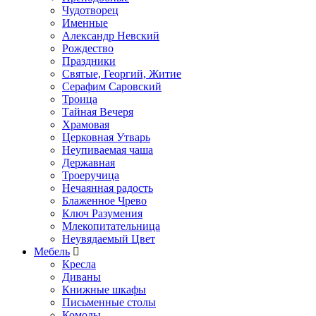
Чудотворец
Именные
Александр Невский
Рождество
Праздники
Святые, Георгий, Житие
Серафим Саровский
Троица
Тайная Вечеря
Храмовая
Церковная Утварь
Неупиваемая чаша
Державная
Троеручица
Нечаянная радость
Блаженное Чрево
Ключ Разумения
Млекопитательница
Неувядаемый Цвет
Мебель
Кресла
Диваны
Книжные шкафы
Письменные столы
Комоды