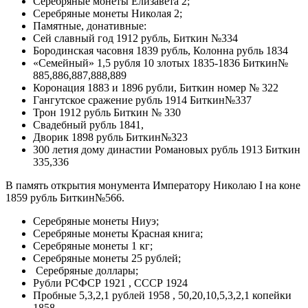
Серебряные монеты Елизавета 2;
Серебряные монеты Николая 2;
Памятные, донативные:
Сей славный год 1912 рубль, Биткин №334
Бородинская часовня 1839 рубль, Колонна рубль 1834
«Семейный» 1,5 рубля 10 злотых 1835-1836 Биткин№
885,886,887,888,889
Коронация 1883 и 1896 рубли, Биткин номер № 322
Гангутское сражение рубль 1914 Биткин№337
Трон 1912 рубль Биткин № 330
Свадебный рубль 1841,
Дворик 1898 рубль Биткин№323
300 летия дому династии Романовых рубль 1913 Биткин
335,336
В память открытия монумента Императору Николаю I на коне
1859 рубль Биткин№566.
Серебряные монеты Ниуэ;
Серебряные монеты Красная книга;
Серебряные монеты 1 кг;
Серебряные монеты 25 рублей;
Серебряные доллары;
Рубли РСФСР 1921 , СССР 1924
Пробные 5,3,2,1 рублей 1958 , 50,20,10,5,3,2,1 копейки
1858