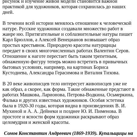
рисунок и изучение живой модели становится важной
практикой для художников, которая сохранилась до наших
дней.
В течении всей истории менялось отношение к человеческой
натуре. Русские художники создавали множество работ в
жанре ню. Притягательные и соблазнительные натуры пишет
Карл Брюллов, а Алексей Венецианов возвышает образ
простых крестьянок. Природную красоты натурщицы
передает в своих многочисленных работах Валентин Серов.
Отношение к наготе перестает быть таким трепетным,
обнаженную фигуру теперь можно встретить в привычных
бытовых условиях, например, на картинах Бориса
Кустодиева, Александра Герасимова и Виталия Тихова.
В 20 веке живописцев тело интересует живописцев уже не
как образ, а скорее, как форма. Такие обнаженные предстают в
работах Машкова, Ларионова, Петрова-Водкина, Осьмеркина,
Фалька и других известных художников. Особая эстетика
была в 1920-30 годы, которая видна в произведениях В. И.
Мухиной и А. А. Дейнеки и позднее Ю. И. Пименова. В
простоте и ясности форм художники раскрывают образ
целомудрия и женской красоты.
Сомов Константин Андреевич (1869-1939). Купальщицы на