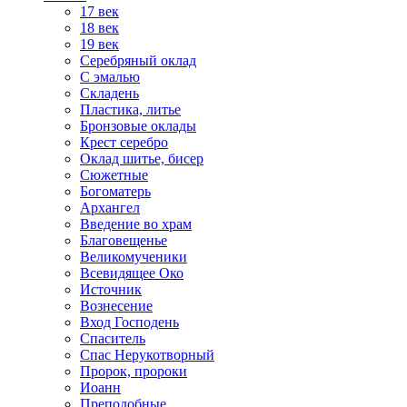
17 век
18 век
19 век
Серебряный оклад
С эмалью
Складень
Пластика, литье
Бронзовые оклады
Крест серебро
Оклад шитье, бисер
Сюжетные
Богоматерь
Архангел
Введение во храм
Благовещенье
Великомученики
Всевидящее Око
Источник
Вознесение
Вход Господень
Спаситель
Спас Нерукотворный
Пророк, пророки
Иоанн
Преподобные