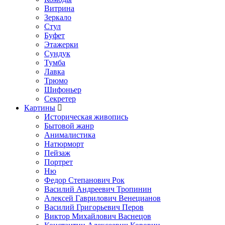
Витрина
Зеркало
Стул
Буфет
Этажерки
Сундук
Тумба
Лавка
Трюмо
Шифоньер
Секретер
Картины
Историческая живопись
Бытовой жанр
Анималистика
Натюрморт
Пейзаж
Портрет
Ню
Федор Степанович Рок
Василий Андреевич Тропинин
Алексей Гаврилович Венецианов
Василий Григорьевич Перов
Виктор Михайлович Васнецов