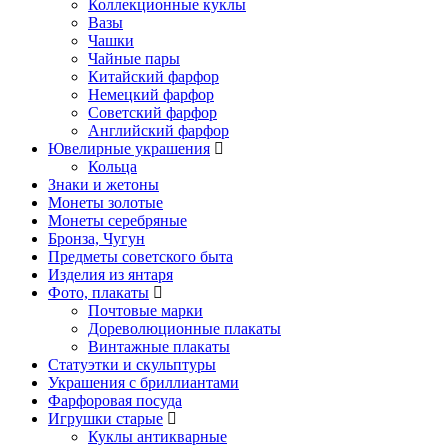
Коллекционные куклы
Вазы
Чашки
Чайные пары
Китайский фарфор
Немецкий фарфор
Советский фарфор
Английский фарфор
Ювелирные украшения
Кольца
Знаки и жетоны
Монеты золотые
Монеты серебряные
Бронза, Чугун
Предметы советского быта
Изделия из янтаря
Фото, плакаты
Почтовые марки
Дореволюционные плакаты
Винтажные плакаты
Статуэтки и скульптуры
Украшения с бриллиантами
Фарфоровая посуда
Игрушки старые
Куклы антикварные