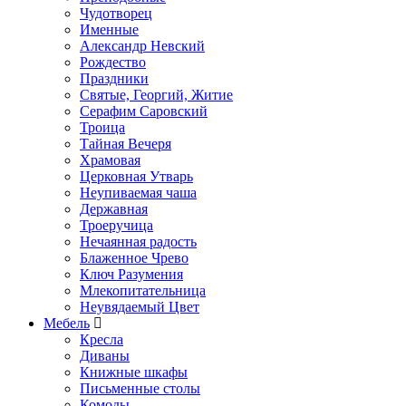
Чудотворец
Именные
Александр Невский
Рождество
Праздники
Святые, Георгий, Житие
Серафим Саровский
Троица
Тайная Вечеря
Храмовая
Церковная Утварь
Неупиваемая чаша
Державная
Троеручица
Нечаянная радость
Блаженное Чрево
Ключ Разумения
Млекопитательница
Неувядаемый Цвет
Мебель
Кресла
Диваны
Книжные шкафы
Письменные столы
Комоды