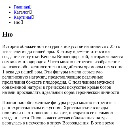
Главная
Каталог
Картины
Ню
Ню
История обнаженной натуры в искусстве начинается с 25-го
тысячелетия до нашей эры. К этому времени относится
создание статуэтки Венеры Виллендорфкой, которая является
символом плодородия. Часто можно встретить изображение
женского обнаженного тела в индийском храмовом искусстве
1 века до нашей эры. Эти фигуры имели серьезную
религиозную нагрузку, представляющие различные
проявления божеств плодородия. С появлением мужской
обнаженной натуры в греческом искусстве кроме богов
начали прославлять идеальный образ героической личности.
Полностью обнаженные фигуры редко можно встретить в
раннехристианском искусстве. Христианские взгляды
повлияли на отношение к наготе, превратив ее в символ
стыда и греха. Вновь классическая обнаженная натура
вернулась в искусство в эпоху Возрождения. В это время