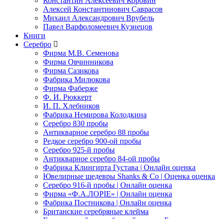
Константин Алексеевич Коровин
Алексей Константинович Саврасов
Михаил Александрович Врубель
Павел Варфоломеевич Кузнецов
Книги
Серебро
Фирма М.В. Семенова
Фирма Овчинникова
Фирма Сазикова
Фабрика Милюкова
Фирма Фаберже
Ф. И. Рюккерт
И. П. Хлебников
Фабрика Немирова Колодкина
Серебро 830 пробы
Антикварное серебро 88 пробы
Редкое серебро 900-ой пробы
Серебро 925-й пробы
Антикварное серебро 84-ой пробы
Фабрика Клингирта Густава | Онлайн оценка
Ювелирные шедевры Shanks & Co | Оценка оценка
Серебро 916-й пробы | Онлайн оценка
Фирма «Ф.А.ЛОРIЕ» | Онлайн оценка
Фабрика Постникова | Онлайн оценка
Британские серебряные клейма