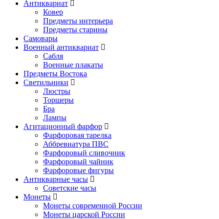
Антиквариат
Ковер
Предметы интерьера
Предметы старины
Самовары
Военный антиквариат
Сабля
Военные плакаты
Предметы Востока
Светильники
Люстры
Торшеры
Бра
Лампы
Агитационный фарфор
Фарфоровая тарелка
Аббревиатура ПВС
Фарфоровый сливочник
Фарфоровый чайник
Фарфоровые фигуры
Антикварные часы
Советские часы
Монеты
Монеты современной России
Монеты царской России