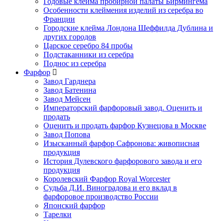
Годовые клейма пробирной палаты Бирмингема
Особенности клеймения изделий из серебра во
Франции
Городские клейма Лондона Шеффилда Дублина и
других городов
Царское серебро 84 пробы
Подстаканники из серебра
Поднос из серебра
Фарфор
Завод Гарднера
Завод Батенина
Завод Мейсен
Императорский фарфоровый завод. Оценить и
продать
Оценить и продать фарфор Кузнецова в Москве
Завод Попова
Изысканный фарфор Сафронова: живописная
продукция
История Дулевского фарфорового завода и его
продукция
Королевский Фарфор Royal Worcester
Судьба Д.И. Виноградова и его вклад в
фарфоровое производство России
Японский фарфор
Тарелки