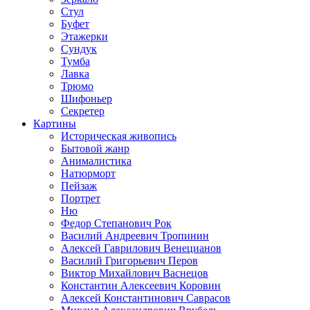
Стул
Буфет
Этажерки
Сундук
Тумба
Лавка
Трюмо
Шифоньер
Секретер
Картины
Историческая живопись
Бытовой жанр
Анималистика
Натюрморт
Пейзаж
Портрет
Ню
Федор Степанович Рок
Василий Андреевич Тропинин
Алексей Гаврилович Венецианов
Василий Григорьевич Перов
Виктор Михайлович Васнецов
Константин Алексеевич Коровин
Алексей Константинович Саврасов