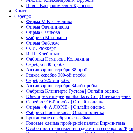
Михаил Александрович Врубель
Павел Варфоломеевич Кузнецов
Книги
Серебро
Фирма М.В. Семенова
Фирма Овчинникова
Фирма Сазикова
Фабрика Милюкова
Фирма Фаберже
Ф. И. Рюккерт
И. П. Хлебников
Фабрика Немирова Колодкина
Серебро 830 пробы
Антикварное серебро 88 пробы
Редкое серебро 900-ой пробы
Серебро 925-й пробы
Антикварное серебро 84-ой пробы
Фабрика Клингирта Густава | Онлайн оценка
Ювелирные шедевры Shanks & Co | Оценка оценка
Серебро 916-й пробы | Онлайн оценка
Фирма «Ф.А.ЛОРIЕ» | Онлайн оценка
Фабрика Постникова | Онлайн оценка
Британские серебряные клейма
Годовые клейма пробирной палаты Бирмингема
Особенности клеймения изделий из серебра во Фр