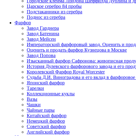
Городские клейма Лондона Шеффилда Дублина и д
Царское серебро 84 пробы
Подстаканники из серебра
Поднос из серебра
Фарфор
Завод Гарднера
Завод Батенина
Завод Мейсен
Императорский фарфоровый завод. Оценить и прод
Оценить и продать фарфор Кузнецова в Москве
Завод Попова
Изысканный фарфор Сафронова: живописная прод
История Дулевского фарфорового завода и его про
Королевский Фарфор Royal Worcester
Судьба Д.И. Виноградова и его вклад в фарфоровое
Японский фарфор
Тарелки
Коллекционные куклы
Вазы
Чашки
Чайные пары
Китайский фарфор
Немецкий фарфор
Советский фарфор
Английский фарфор