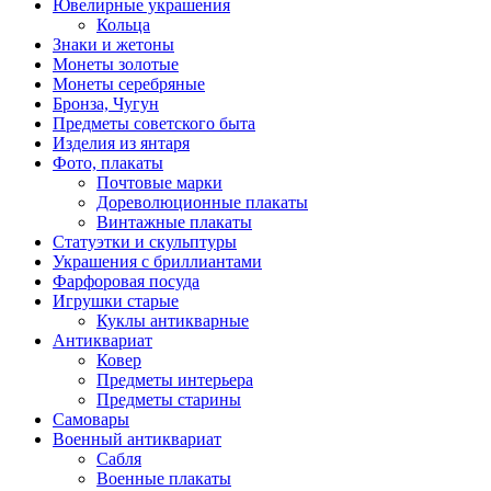
Ювелирные украшения
Кольца
Знаки и жетоны
Монеты золотые
Монеты серебряные
Бронза, Чугун
Предметы советского быта
Изделия из янтаря
Фото, плакаты
Почтовые марки
Дореволюционные плакаты
Винтажные плакаты
Статуэтки и скульптуры
Украшения с бриллиантами
Фарфоровая посуда
Игрушки старые
Куклы антикварные
Антиквариат
Ковер
Предметы интерьера
Предметы старины
Самовары
Военный антиквариат
Сабля
Военные плакаты