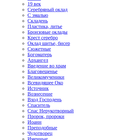
19 век
Серебряный оклад
С эмалью
Складень
Пластика, литье
Бронзовые оклады
Крест серебро
Оклад шитье, бисер
Сюжетные
Богоматерь
Архангел
Введение во храм
Благовещенье
Великомученики
Всевидящее Око
Источник
Вознесение
Вход Господень
Спаситель
Спас Нерукотворный
Пророк, пророки
Иоанн
Преподобные
Чудотворец
Именные