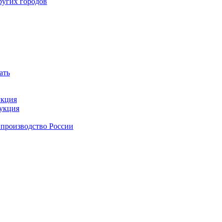
ругих городов
ать
укция
дукция
 производство России