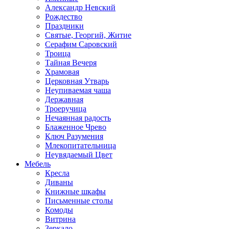
Александр Невский
Рождество
Праздники
Святые, Георгий, Житие
Серафим Саровский
Троица
Тайная Вечеря
Храмовая
Церковная Утварь
Неупиваемая чаша
Державная
Троеручица
Нечаянная радость
Блаженное Чрево
Ключ Разумения
Млекопитательница
Неувядаемый Цвет
Мебель
Кресла
Диваны
Книжные шкафы
Письменные столы
Комоды
Витрина
Зеркало