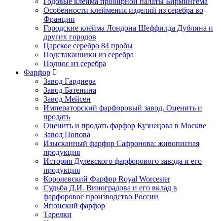
Годовые клейма пробирной палаты Бирмингема
Особенности клеймения изделий из серебра во
Франции
Городские клейма Лондона Шеффилда Дублина и
других городов
Царское серебро 84 пробы
Подстаканники из серебра
Поднос из серебра
Фарфор
Завод Гарднера
Завод Батенина
Завод Мейсен
Императорский фарфоровый завод. Оценить и
продать
Оценить и продать фарфор Кузнецова в Москве
Завод Попова
Изысканный фарфор Сафронова: живописная
продукция
История Дулевского фарфорового завода и его
продукция
Королевский Фарфор Royal Worcester
Судьба Д.И. Виноградова и его вклад в
фарфоровое производство России
Японский фарфор
Тарелки