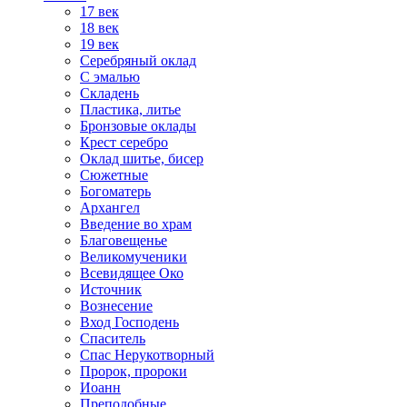
17 век
18 век
19 век
Серебряный оклад
С эмалью
Складень
Пластика, литье
Бронзовые оклады
Крест серебро
Оклад шитье, бисер
Сюжетные
Богоматерь
Архангел
Введение во храм
Благовещенье
Великомученики
Всевидящее Око
Источник
Вознесение
Вход Господень
Спаситель
Спас Нерукотворный
Пророк, пророки
Иоанн
Преподобные