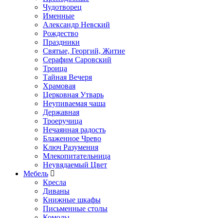
Чудотворец
Именные
Александр Невский
Рождество
Праздники
Святые, Георгий, Житие
Серафим Саровский
Троица
Тайная Вечеря
Храмовая
Церковная Утварь
Неупиваемая чаша
Державная
Троеручица
Нечаянная радость
Блаженное Чрево
Ключ Разумения
Млекопитательница
Неувядаемый Цвет
Мебель
Кресла
Диваны
Книжные шкафы
Письменные столы
Комоды