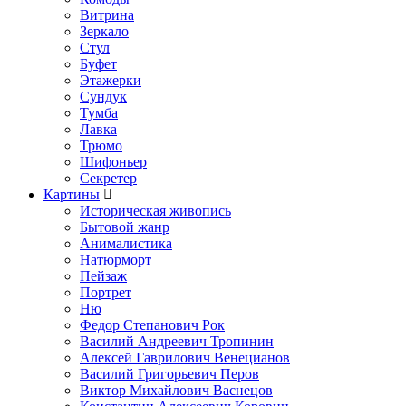
Витрина
Зеркало
Стул
Буфет
Этажерки
Сундук
Тумба
Лавка
Трюмо
Шифоньер
Секретер
Картины
Историческая живопись
Бытовой жанр
Анималистика
Натюрморт
Пейзаж
Портрет
Ню
Федор Степанович Рок
Василий Андреевич Тропинин
Алексей Гаврилович Венецианов
Василий Григорьевич Перов
Виктор Михайлович Васнецов