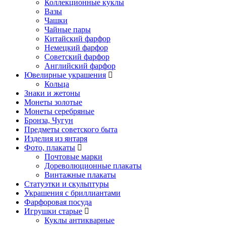
Коллекционные куклы
Вазы
Чашки
Чайные пары
Китайский фарфор
Немецкий фарфор
Советский фарфор
Английский фарфор
Ювелирные украшения
Кольца
Знаки и жетоны
Монеты золотые
Монеты серебряные
Бронза, Чугун
Предметы советского быта
Изделия из янтаря
Фото, плакаты
Почтовые марки
Дореволюционные плакаты
Винтажные плакаты
Статуэтки и скульптуры
Украшения с бриллиантами
Фарфоровая посуда
Игрушки старые
Куклы антикварные