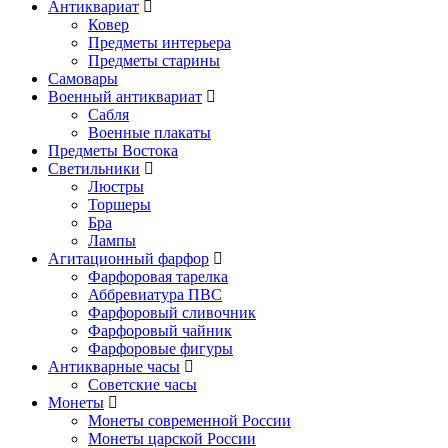
Антиквариат
Ковер
Предметы интерьера
Предметы старины
Самовары
Военный антиквариат
Сабля
Военные плакаты
Предметы Востока
Светильники
Люстры
Торшеры
Бра
Лампы
Агитационный фарфор
Фарфоровая тарелка
Аббревиатура ПВС
Фарфоровый сливочник
Фарфоровый чайник
Фарфоровые фигуры
Антикварные часы
Советские часы
Монеты
Монеты современной России
Монеты царской России