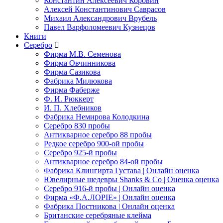
Константин Алексеевич Коровин
Алексей Константинович Саврасов
Михаил Александрович Врубель
Павел Варфоломеевич Кузнецов
Книги
Серебро
Фирма М.В. Семенова
Фирма Овчинникова
Фирма Сазикова
Фабрика Милюкова
Фирма Фаберже
Ф. И. Рюккерт
И. П. Хлебников
Фабрика Немирова Колодкина
Серебро 830 пробы
Антикварное серебро 88 пробы
Редкое серебро 900-ой пробы
Серебро 925-й пробы
Антикварное серебро 84-ой пробы
Фабрика Клингирта Густава | Онлайн оценка
Ювелирные шедевры Shanks & Co | Оценка оценка
Серебро 916-й пробы | Онлайн оценка
Фирма «Ф.А.ЛОРIЕ» | Онлайн оценка
Фабрика Постникова | Онлайн оценка
Британские серебряные клейма