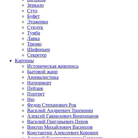
Зеркало
Стул
Буфет
Этажерки
Сундук
Тумба
Лавка
Трюмо
Шифоньер
Секретер
Картины
Историческая живопись
Бытовой жанр
Анималистика
Натюрморт
Пейзаж
Портрет
Ню
Федор Степанович Рок
Василий Андреевич Тропинин
Алексей Гаврилович Венецианов
Василий Григорьевич Перов
Виктор Михайлович Васнецов
Константин Алексеевич Коровин