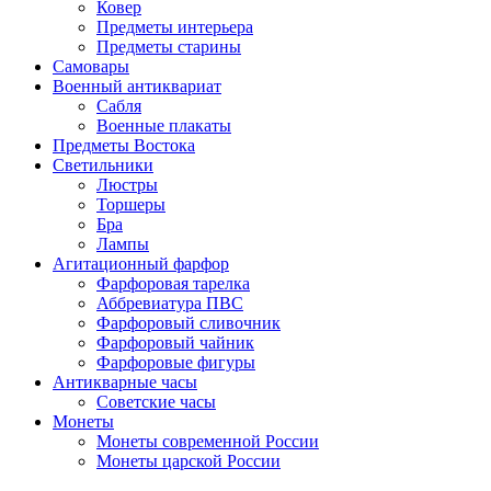
Ковер
Предметы интерьера
Предметы старины
Самовары
Военный антиквариат
Сабля
Военные плакаты
Предметы Востока
Светильники
Люстры
Торшеры
Бра
Лампы
Агитационный фарфор
Фарфоровая тарелка
Аббревиатура ПВС
Фарфоровый сливочник
Фарфоровый чайник
Фарфоровые фигуры
Антикварные часы
Советские часы
Монеты
Монеты современной России
Монеты царской России