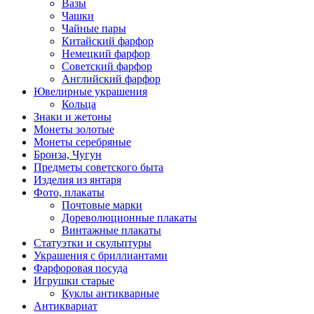
Вазы
Чашки
Чайные пары
Китайский фарфор
Немецкий фарфор
Советский фарфор
Английский фарфор
Ювелирные украшения
Кольца
Знаки и жетоны
Монеты золотые
Монеты серебряные
Бронза, Чугун
Предметы советского быта
Изделия из янтаря
Фото, плакаты
Почтовые марки
Дореволюционные плакаты
Винтажные плакаты
Статуэтки и скульптуры
Украшения с бриллиантами
Фарфоровая посуда
Игрушки старые
Куклы антикварные
Антиквариат