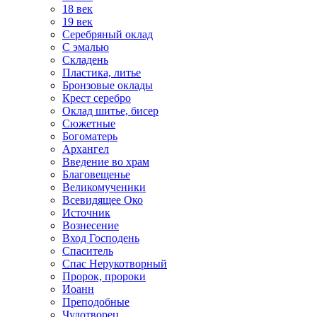
18 век
19 век
Серебряный оклад
С эмалью
Складень
Пластика, литье
Бронзовые оклады
Крест серебро
Оклад шитье, бисер
Сюжетные
Богоматерь
Архангел
Введение во храм
Благовещенье
Великомученики
Всевидящее Око
Источник
Вознесение
Вход Господень
Спаситель
Спас Нерукотворный
Пророк, пророки
Иоанн
Преподобные
Чудотворец