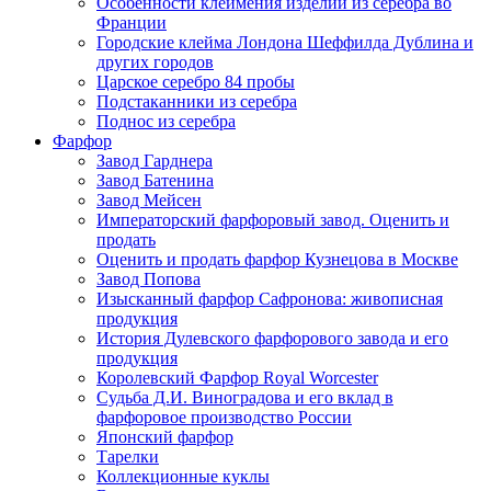
Особенности клеймения изделий из серебра во
Франции
Городские клейма Лондона Шеффилда Дублина и
других городов
Царское серебро 84 пробы
Подстаканники из серебра
Поднос из серебра
Фарфор
Завод Гарднера
Завод Батенина
Завод Мейсен
Императорский фарфоровый завод. Оценить и
продать
Оценить и продать фарфор Кузнецова в Москве
Завод Попова
Изысканный фарфор Сафронова: живописная
продукция
История Дулевского фарфорового завода и его
продукция
Королевский Фарфор Royal Worcester
Судьба Д.И. Виноградова и его вклад в
фарфоровое производство России
Японский фарфор
Тарелки
Коллекционные куклы