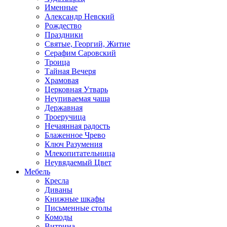
Именные
Александр Невский
Рождество
Праздники
Святые, Георгий, Житие
Серафим Саровский
Троица
Тайная Вечеря
Храмовая
Церковная Утварь
Неупиваемая чаша
Державная
Троеручица
Нечаянная радость
Блаженное Чрево
Ключ Разумения
Млекопитательница
Неувядаемый Цвет
Мебель
Кресла
Диваны
Книжные шкафы
Письменные столы
Комоды
Витрина