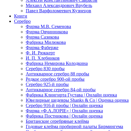
Алексей Константинович Саврасов
Михаил Александрович Врубель
Павел Варфоломеевич Кузнецов
Книги
Серебро
Фирма М.В. Семенова
Фирма Овчинникова
Фирма Сазикова
Фабрика Милюкова
Фирма Фаберже
Ф. И. Рюккерт
И. П. Хлебников
Фабрика Немирова Колодкина
Серебро 830 пробы
Антикварное серебро 88 пробы
Редкое серебро 900-ой пробы
Серебро 925-й пробы
Антикварное серебро 84-ой пробы
Фабрика Клингирта Густава | Онлайн оценка
Ювелирные шедевры Shanks & Co | Оценка оценка
Серебро 916-й пробы | Онлайн оценка
Фирма «Ф.А.ЛОРIЕ» | Онлайн оценка
Фабрика Постникова | Онлайн оценка
Британские серебряные клейма
Годовые клейма пробирной палаты Бирмингема