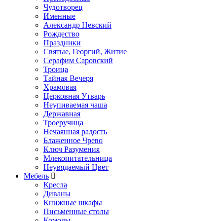
Чудотворец
Именные
Александр Невский
Рождество
Праздники
Святые, Георгий, Житие
Серафим Саровский
Троица
Тайная Вечеря
Храмовая
Церковная Утварь
Неупиваемая чаша
Державная
Троеручица
Нечаянная радость
Блаженное Чрево
Ключ Разумения
Млекопитательница
Неувядаемый Цвет
Мебель
Кресла
Диваны
Книжные шкафы
Письменные столы
Комоды