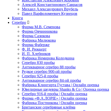
Константин Алексеевич Коровин
Алексей Константинович Саврасов
Михаил Александрович Врубель
Павел Варфоломеевич Кузнецов
Книги
Серебро
Фирма М.В. Семенова
Фирма Овчинникова
Фирма Сазикова
Фабрика Милюкова
Фирма Фаберже
Ф. И. Рюккерт
И. П. Хлебников
Фабрика Немирова Колодкина
Серебро 830 пробы
Антикварное серебро 88 пробы
Редкое серебро 900-ой пробы
Серебро 925-й пробы
Антикварное серебро 84-ой пробы
Фабрика Клингирта Густава | Онлайн оценка
Ювелирные шедевры Shanks & Co | Оценка оценка
Серебро 916-й пробы | Онлайн оценка
Фирма «Ф.А.ЛОРIЕ» | Онлайн оценка
Фабрика Постникова | Онлайн оценка
Британские серебряные клейма