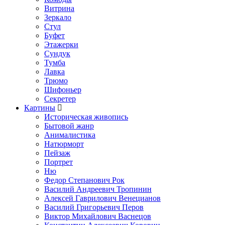
Витрина
Зеркало
Стул
Буфет
Этажерки
Сундук
Тумба
Лавка
Трюмо
Шифоньер
Секретер
Картины
Историческая живопись
Бытовой жанр
Анималистика
Натюрморт
Пейзаж
Портрет
Ню
Федор Степанович Рок
Василий Андреевич Тропинин
Алексей Гаврилович Венецианов
Василий Григорьевич Перов
Виктор Михайлович Васнецов