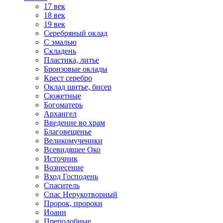
17 век
18 век
19 век
Серебряный оклад
С эмалью
Складень
Пластика, литье
Бронзовые оклады
Крест серебро
Оклад шитье, бисер
Сюжетные
Богоматерь
Архангел
Введение во храм
Благовещенье
Великомученики
Всевидящее Око
Источник
Вознесение
Вход Господень
Спаситель
Спас Нерукотворный
Пророк, пророки
Иоанн
Преподобные