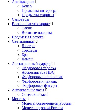
Антиквариат
Ковер
Предметы интерьера
Предметы старины
Самовары
Военный антиквариат
Сабля
Военные плакаты
Предметы Востока
Светильники
Люстры
Торшеры
Бра
Лампы
Агитационный фарфор
Фарфоровая тарелка
Аббревиатура ПВС
Фарфоровый сливочник
Фарфоровый чайник
Фарфоровые фигуры
Антикварные часы
Советские часы
Монеты
Монеты современной России
Монеты царской России