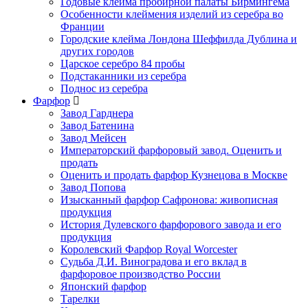
Годовые клейма пробирной палаты Бирмингема
Особенности клеймения изделий из серебра во
Франции
Городские клейма Лондона Шеффилда Дублина и
других городов
Царское серебро 84 пробы
Подстаканники из серебра
Поднос из серебра
Фарфор
Завод Гарднера
Завод Батенина
Завод Мейсен
Императорский фарфоровый завод. Оценить и
продать
Оценить и продать фарфор Кузнецова в Москве
Завод Попова
Изысканный фарфор Сафронова: живописная
продукция
История Дулевского фарфорового завода и его
продукция
Королевский Фарфор Royal Worcester
Судьба Д.И. Виноградова и его вклад в
фарфоровое производство России
Японский фарфор
Тарелки