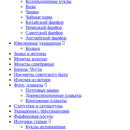
Коллекционные куклы
Вазы
Чашки
Чайные пары
Китайский фарфор
Немецкий фарфор
Советский фарфор
Английский фарфор
Ювелирные украшения
Кольца
Знаки и жетоны
Монеты золотые
Монеты серебряные
Бронза, Чугун
Предметы советского быта
Изделия из янтаря
Фото, плакаты
Почтовые марки
Дореволюционные плакаты
Винтажные плакаты
Статуэтки и скульптуры
Украшения с бриллиантами
Фарфоровая посуда
Игрушки старые
Куклы антикварные