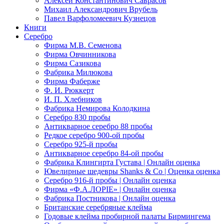
Алексей Константинович Саврасов
Михаил Александрович Врубель
Павел Варфоломеевич Кузнецов
Книги
Серебро
Фирма М.В. Семенова
Фирма Овчинникова
Фирма Сазикова
Фабрика Милюкова
Фирма Фаберже
Ф. И. Рюккерт
И. П. Хлебников
Фабрика Немирова Колодкина
Серебро 830 пробы
Антикварное серебро 88 пробы
Редкое серебро 900-ой пробы
Серебро 925-й пробы
Антикварное серебро 84-ой пробы
Фабрика Клингирта Густава | Онлайн оценка
Ювелирные шедевры Shanks & Co | Оценка оценка
Серебро 916-й пробы | Онлайн оценка
Фирма «Ф.А.ЛОРIЕ» | Онлайн оценка
Фабрика Постникова | Онлайн оценка
Британские серебряные клейма
Годовые клейма пробирной палаты Бирмингема