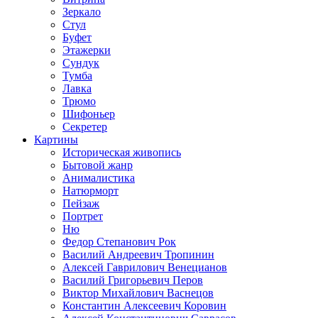
Зеркало
Стул
Буфет
Этажерки
Сундук
Тумба
Лавка
Трюмо
Шифоньер
Секретер
Картины
Историческая живопись
Бытовой жанр
Анималистика
Натюрморт
Пейзаж
Портрет
Ню
Федор Степанович Рок
Василий Андреевич Тропинин
Алексей Гаврилович Венецианов
Василий Григорьевич Перов
Виктор Михайлович Васнецов
Константин Алексеевич Коровин