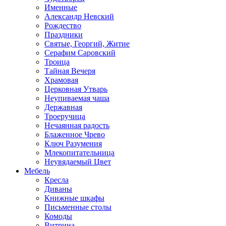
Именные
Александр Невский
Рождество
Праздники
Святые, Георгий, Житие
Серафим Саровский
Троица
Тайная Вечеря
Храмовая
Церковная Утварь
Неупиваемая чаша
Державная
Троеручица
Нечаянная радость
Блаженное Чрево
Ключ Разумения
Млекопитательница
Неувядаемый Цвет
Мебель
Кресла
Диваны
Книжные шкафы
Письменные столы
Комоды
Витрина