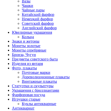
Вазы
Чашки
Чайные пары
Китайский фарфор
Немецкий фарфор
Советский фарфор
Английский фарфор
Ювелирные украшения
Кольца
Знаки и жетоны
Монеты золотые
Монеты серебряные
Бронза, Чугун
Предметы советского быта
Изделия из янтаря
Фото, плакаты
Почтовые марки
Дореволюционные плакаты
Винтажные плакаты
Статуэтки и скульптуры
Украшения с бриллиантами
Фарфоровая посуда
Игрушки старые
Куклы антикварные
Антиквариат