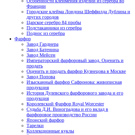
Особенности клеймения изделий из серебра во
Франции
Городские клейма Лондона Шеффилда Дублина и
других городов
Царское серебро 84 пробы
Подстаканники из серебра
Поднос из серебра
Фарфор
Завод Гарднера
Завод Батенина
Завод Мейсен
Императорский фарфоровый завод. Оценить и
продать
Оценить и продать фарфор Кузнецова в Москве
Завод Попова
Изысканный фарфор Сафронова: живописная
продукция
История Дулевского фарфорового завода и его
продукция
Королевский Фарфор Royal Worcester
Судьба Д.И. Виноградова и его вклад в
фарфоровое производство России
Японский фарфор
Тарелки
Коллекционные куклы