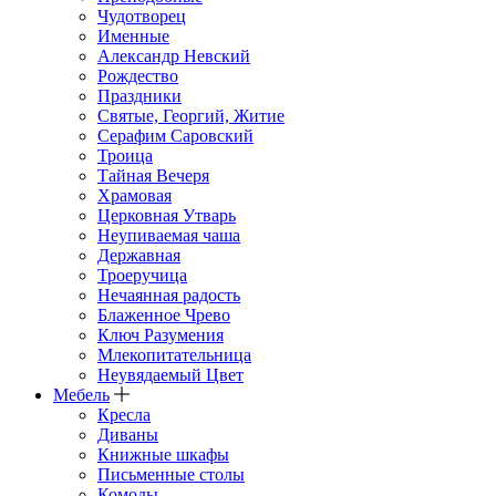
Чудотворец
Именные
Александр Невский
Рождество
Праздники
Святые, Георгий, Житие
Серафим Саровский
Троица
Тайная Вечеря
Храмовая
Церковная Утварь
Неупиваемая чаша
Державная
Троеручица
Нечаянная радость
Блаженное Чрево
Ключ Разумения
Млекопитательница
Неувядаемый Цвет
Мебель
Кресла
Диваны
Книжные шкафы
Письменные столы
Комоды