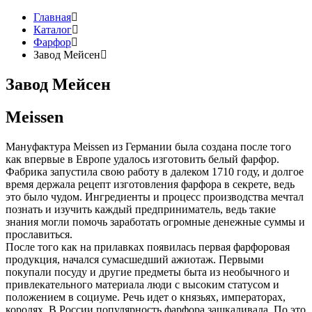
Главная
Каталог
Фарфор
Завод Мейсен
Завод Мейсен
Meissen
Мануфактура Meissen из Германии была создана после того
как впервые в Европе удалось изготовить белый фарфор.
Фабрика запустила свою работу в далеком 1710 году, и долгое
время держала рецепт изготовления фарфора в секрете, ведь
это было чудом. Ингредиенты и процесс производства мечтал
познать и изучить каждый предприниматель, ведь такие
знания могли помочь заработать огромные денежные суммы и
прославиться.
После того как на прилавках появилась первая фарфоровая
продукция, начался сумасшедший ажиотаж. Первыми
покупали посуду и другие предметы быта из необычного и
привлекательного материала люди с высоким статусом и
положением в социуме. Речь идет о князьях, императорах,
королях. В России популярность фарфора зашкаливала. По это