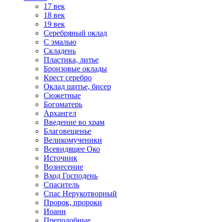
17 век
18 век
19 век
Серебряный оклад
С эмалью
Складень
Пластика, литье
Бронзовые оклады
Крест серебро
Оклад шитье, бисер
Сюжетные
Богоматерь
Архангел
Введение во храм
Благовещенье
Великомученики
Всевидящее Око
Источник
Вознесение
Вход Господень
Спаситель
Спас Нерукотворный
Пророк, пророки
Иоанн
Преподобные