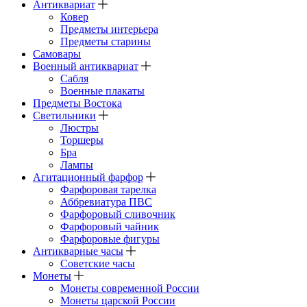
Антиквариат
Ковер
Предметы интерьера
Предметы старины
Самовары
Военный антиквариат
Сабля
Военные плакаты
Предметы Востока
Светильники
Люстры
Торшеры
Бра
Лампы
Агитационный фарфор
Фарфоровая тарелка
Аббревиатура ПВС
Фарфоровый сливочник
Фарфоровый чайник
Фарфоровые фигуры
Антикварные часы
Советские часы
Монеты
Монеты современной России
Монеты царской России