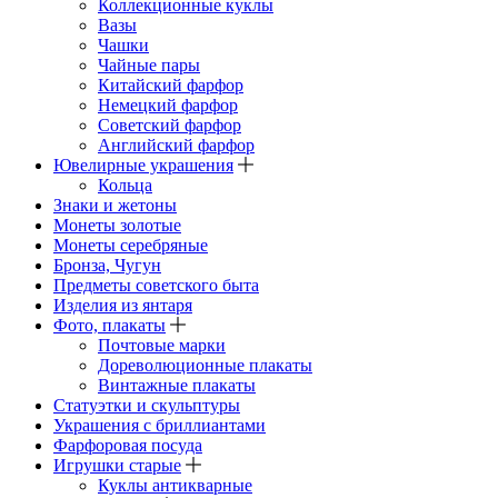
Коллекционные куклы
Вазы
Чашки
Чайные пары
Китайский фарфор
Немецкий фарфор
Советский фарфор
Английский фарфор
Ювелирные украшения
Кольца
Знаки и жетоны
Монеты золотые
Монеты серебряные
Бронза, Чугун
Предметы советского быта
Изделия из янтаря
Фото, плакаты
Почтовые марки
Дореволюционные плакаты
Винтажные плакаты
Статуэтки и скульптуры
Украшения с бриллиантами
Фарфоровая посуда
Игрушки старые
Куклы антикварные