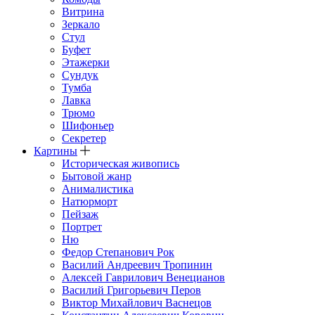
Витрина
Зеркало
Стул
Буфет
Этажерки
Сундук
Тумба
Лавка
Трюмо
Шифоньер
Секретер
Картины
Историческая живопись
Бытовой жанр
Анималистика
Натюрморт
Пейзаж
Портрет
Ню
Федор Степанович Рок
Василий Андреевич Тропинин
Алексей Гаврилович Венецианов
Василий Григорьевич Перов
Виктор Михайлович Васнецов