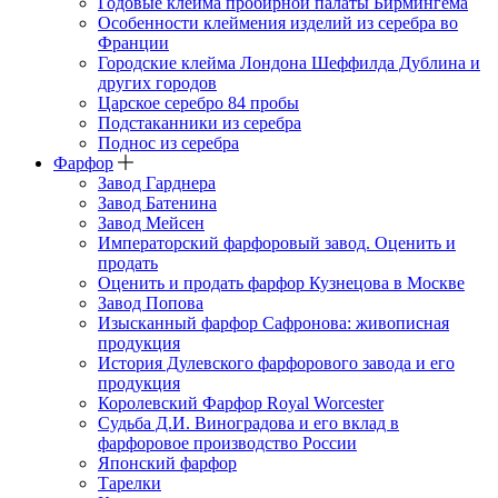
Годовые клейма пробирной палаты Бирмингема
Особенности клеймения изделий из серебра во
Франции
Городские клейма Лондона Шеффилда Дублина и
других городов
Царское серебро 84 пробы
Подстаканники из серебра
Поднос из серебра
Фарфор
Завод Гарднера
Завод Батенина
Завод Мейсен
Императорский фарфоровый завод. Оценить и
продать
Оценить и продать фарфор Кузнецова в Москве
Завод Попова
Изысканный фарфор Сафронова: живописная
продукция
История Дулевского фарфорового завода и его
продукция
Королевский Фарфор Royal Worcester
Судьба Д.И. Виноградова и его вклад в
фарфоровое производство России
Японский фарфор
Тарелки