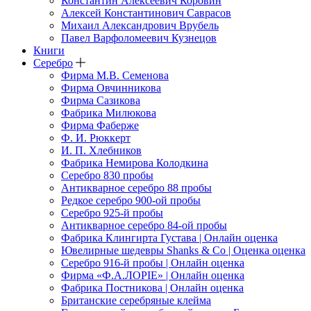
Константин Алексеевич Коровин
Алексей Константинович Саврасов
Михаил Александрович Врубель
Павел Варфоломеевич Кузнецов
Книги
Серебро
Фирма М.В. Семенова
Фирма Овчинникова
Фирма Сазикова
Фабрика Милюкова
Фирма Фаберже
Ф. И. Рюккерт
И. П. Хлебников
Фабрика Немирова Колодкина
Серебро 830 пробы
Антикварное серебро 88 пробы
Редкое серебро 900-ой пробы
Серебро 925-й пробы
Антикварное серебро 84-ой пробы
Фабрика Клингирта Густава | Онлайн оценка
Ювелирные шедевры Shanks & Co | Оценка оценка
Серебро 916-й пробы | Онлайн оценка
Фирма «Ф.А.ЛОРIЕ» | Онлайн оценка
Фабрика Постникова | Онлайн оценка
Британские серебряные клейма