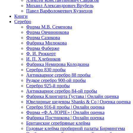
Алексей Константинович Саврасов
Михаил Александрович Врубель
Павел Варфоломеевич Кузнецов
Книги
Серебро
Фирма М.В. Семенова
Фирма Овчинникова
Фирма Сазикова
Фабрика Милюкова
Фирма Фаберже
Ф. И. Рюккерт
И. П. Хлебников
Фабрика Немирова Колодкина
Серебро 830 пробы
Антикварное серебро 88 пробы
Редкое серебро 900-ой пробы
Серебро 925-й пробы
Антикварное серебро 84-ой пробы
Фабрика Клингирта Густава | Онлайн оценка
Ювелирные шедевры Shanks & Co | Оценка оценка
Серебро 916-й пробы | Онлайн оценка
Фирма «Ф.А.ЛОРIЕ» | Онлайн оценка
Фабрика Постникова | Онлайн оценка
Британские серебряные клейма
Годовые клейма пробирной палаты Бирмингема