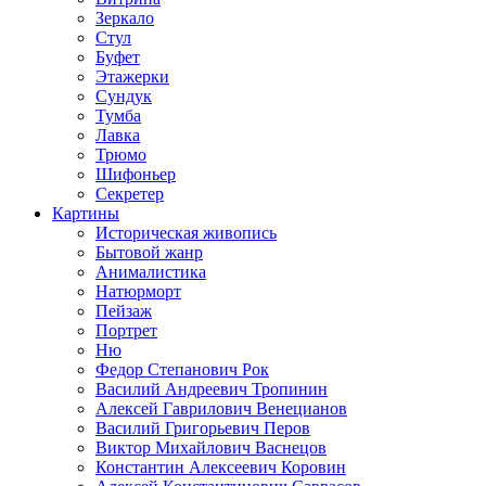
Зеркало
Стул
Буфет
Этажерки
Сундук
Тумба
Лавка
Трюмо
Шифоньер
Секретер
Картины
Историческая живопись
Бытовой жанр
Анималистика
Натюрморт
Пейзаж
Портрет
Ню
Федор Степанович Рок
Василий Андреевич Тропинин
Алексей Гаврилович Венецианов
Василий Григорьевич Перов
Виктор Михайлович Васнецов
Константин Алексеевич Коровин