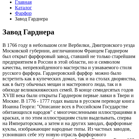
Главная
Каталог
Фарфор
Завод Гарднера
Завод Гарднера
В 1766 году в небольшом селе Вербилки, Дмитровского уезда
Московской губернии, англичанином Францем Гарднером
был открыт фарфоровый завод, ставший не только старейшим
предприятием в России в этой области, но и символом
качества, непревзойденного мастерства и узнаваемого стиля
русского фарфора. Гарднеровский фарфор можно было
встретить как в купеческих домах, так и на столах дворянства,
как в быту обычных мещан и мастерового люда, так и в
обиходе великокняжеских семей. В конце семидесятых годов
XVIII века были открыты Гарднером первые лавки в Твери и
Москве. В 1776 - 1777 годах вышла в русском переводе книга
Иоанна Георги: "Описание всех в Российском Государстве
обитающихся народов" с многочисленными иллюстрациями в
красках, и по этим иллюстрациям стали выделывать, сперва
на Императорском, а затем и на других заводах, фарфоровые
куклы, изображающие народные типы. Из частных заводов,
усвоивших себе эту новую отрасль фарфорового