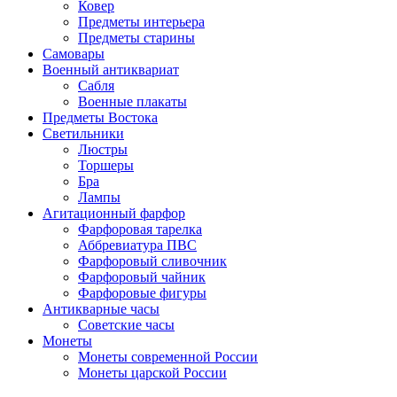
Ковер
Предметы интерьера
Предметы старины
Самовары
Военный антиквариат
Сабля
Военные плакаты
Предметы Востока
Светильники
Люстры
Торшеры
Бра
Лампы
Агитационный фарфор
Фарфоровая тарелка
Аббревиатура ПВС
Фарфоровый сливочник
Фарфоровый чайник
Фарфоровые фигуры
Антикварные часы
Советские часы
Монеты
Монеты современной России
Монеты царской России