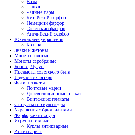
Вазы
Чашки
Чайные пары
Китайский фарфор
Немецкий фарфор
Советский фарфор
Английский фарфор
Ювелирные украшения
Кольца
Знаки и жетоны
Монеты золотые
Монеты серебряные
Бронза, Чугун
Предметы советского быта
Изделия из янтаря
Фото, плакаты
Почтовые марки
Дореволюционные плакаты
Винтажные плакаты
Статуэтки и скульптуры
Украшения с бриллиантами
Фарфоровая посуда
Игрушки старые
Куклы антикварные
Антиквариат