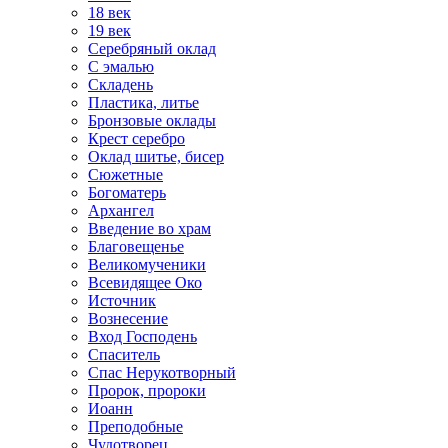
18 век
19 век
Серебряный оклад
С эмалью
Складень
Пластика, литье
Бронзовые оклады
Крест серебро
Оклад шитье, бисер
Сюжетные
Богоматерь
Архангел
Введение во храм
Благовещенье
Великомученики
Всевидящее Око
Источник
Вознесение
Вход Господень
Спаситель
Спас Нерукотворный
Пророк, пророки
Иоанн
Преподобные
Чудотворец