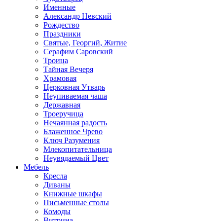
Именные
Александр Невский
Рождество
Праздники
Святые, Георгий, Житие
Серафим Саровский
Троица
Тайная Вечеря
Храмовая
Церковная Утварь
Неупиваемая чаша
Державная
Троеручица
Нечаянная радость
Блаженное Чрево
Ключ Разумения
Млекопитательница
Неувядаемый Цвет
Мебель
Кресла
Диваны
Книжные шкафы
Письменные столы
Комоды
Витрина