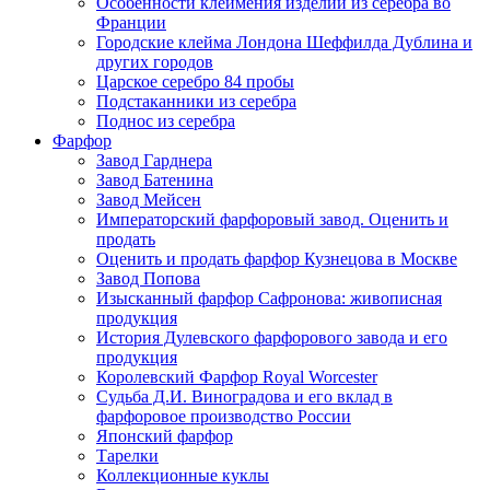
Особенности клеймения изделий из серебра во
Франции
Городские клейма Лондона Шеффилда Дублина и
других городов
Царское серебро 84 пробы
Подстаканники из серебра
Поднос из серебра
Фарфор
Завод Гарднера
Завод Батенина
Завод Мейсен
Императорский фарфоровый завод. Оценить и
продать
Оценить и продать фарфор Кузнецова в Москве
Завод Попова
Изысканный фарфор Сафронова: живописная
продукция
История Дулевского фарфорового завода и его
продукция
Королевский Фарфор Royal Worcester
Судьба Д.И. Виноградова и его вклад в
фарфоровое производство России
Японский фарфор
Тарелки
Коллекционные куклы