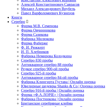
Константин Алексеевич Коровин
Алексей Константинович Саврасов
Михаил Александрович Врубель
Павел Варфоломеевич Кузнецов
Книги
Серебро
Фирма М.В. Семенова
Фирма Овчинникова
Фирма Сазикова
Фабрика Милюкова
Фирма Фаберже
Ф. И. Рюккерт
И. П. Хлебников
Фабрика Немирова Колодкина
Серебро 830 пробы
Антикварное серебро 88 пробы
Редкое серебро 900-ой пробы
Серебро 925-й пробы
Антикварное серебро 84-ой пробы
Фабрика Клингирта Густава | Онлайн оценка
Ювелирные шедевры Shanks & Co | Оценка оценка
Серебро 916-й пробы | Онлайн оценка
Фирма «Ф.А.ЛОРIЕ» | Онлайн оценка
Фабрика Постникова | Онлайн оценка
Британские серебряные клейма