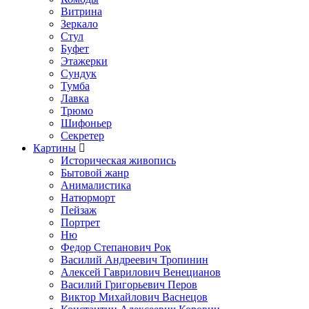
Витрина
Зеркало
Стул
Буфет
Этажерки
Сундук
Тумба
Лавка
Трюмо
Шифоньер
Секретер
Картины
Историческая живопись
Бытовой жанр
Анималистика
Натюрморт
Пейзаж
Портрет
Ню
Федор Степанович Рок
Василий Андреевич Тропинин
Алексей Гаврилович Венецианов
Василий Григорьевич Перов
Виктор Михайлович Васнецов