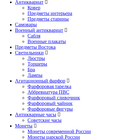
Антиквариат
Ковер
Предметы интерьера
Предметы старины
Самовары
Военный антиквариат
Сабля
Военные плакаты
Предметы Востока
Светильники
Люстры
Торшеры
Бра
Лампы
Агитационный фарфор
Фарфоровая тарелка
Аббревиатура ПВС
Фарфоровый сливочник
Фарфоровый чайник
Фарфоровые фигуры
Антикварные часы
Советские часы
Монеты
Монеты современной России
Монеты царской России