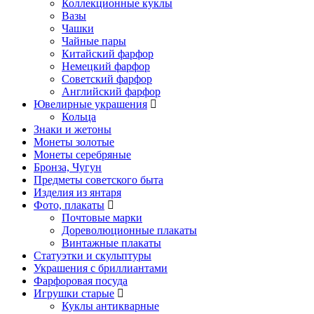
Коллекционные куклы
Вазы
Чашки
Чайные пары
Китайский фарфор
Немецкий фарфор
Советский фарфор
Английский фарфор
Ювелирные украшения
Кольца
Знаки и жетоны
Монеты золотые
Монеты серебряные
Бронза, Чугун
Предметы советского быта
Изделия из янтаря
Фото, плакаты
Почтовые марки
Дореволюционные плакаты
Винтажные плакаты
Статуэтки и скульптуры
Украшения с бриллиантами
Фарфоровая посуда
Игрушки старые
Куклы антикварные