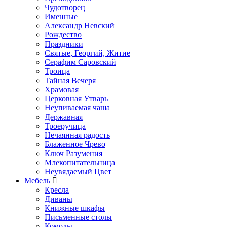
Чудотворец
Именные
Александр Невский
Рождество
Праздники
Святые, Георгий, Житие
Серафим Саровский
Троица
Тайная Вечеря
Храмовая
Церковная Утварь
Неупиваемая чаша
Державная
Троеручица
Нечаянная радость
Блаженное Чрево
Ключ Разумения
Млекопитательница
Неувядаемый Цвет
Мебель
Кресла
Диваны
Книжные шкафы
Письменные столы
Комоды