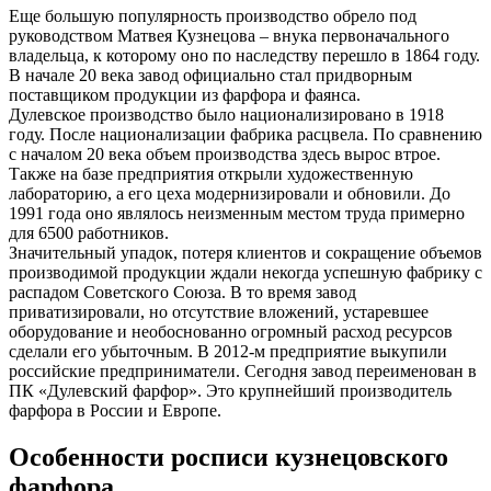
Еще большую популярность производство обрело под
руководством Матвея Кузнецова – внука первоначального
владельца, к которому оно по наследству перешло в 1864 году.
В начале 20 века завод официально стал придворным
поставщиком продукции из фарфора и фаянса.
Дулевское производство было национализировано в 1918
году. После национализации фабрика расцвела. По сравнению
с началом 20 века объем производства здесь вырос втрое.
Также на базе предприятия открыли художественную
лабораторию, а его цеха модернизировали и обновили. До
1991 года оно являлось неизменным местом труда примерно
для 6500 работников.
Значительный упадок, потеря клиентов и сокращение объемов
производимой продукции ждали некогда успешную фабрику с
распадом Советского Союза. В то время завод
приватизировали, но отсутствие вложений, устаревшее
оборудование и необоснованно огромный расход ресурсов
сделали его убыточным. В 2012-м предприятие выкупили
российские предприниматели. Сегодня завод переименован в
ПК «Дулевский фарфор». Это крупнейший производитель
фарфора в России и Европе.
Особенности росписи кузнецовского
фарфора