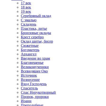
17 век
18 век
19 век
Серебряный оклад
С эмалью
Складень
Пластика, литье
Бронзовые оклады
Крест серебро
Оклад шитье, бисер
Сюжетные
Богоматерь
Архангел
Введение во храм
Благовещенье
Великомученики
Всевидящее Око
Источник
Вознесение
Вход Господень
Спаситель
Спас Нерукотворный
Пророк, пророки
Иоанн
Преподобные