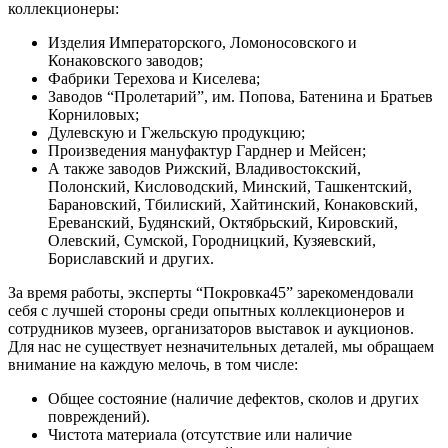
коллекционеры:
Изделия Императорского, Ломоносовского и
Конаковского заводов;
Фабрики Терехова и Киселева;
Заводов “Пролетарий”, им. Попова, Батенина и Братьев
Корниловых;
Дулевскую и Гжельскую продукцию;
Произведения мануфактур Гарднер и Мейсен;
А также заводов Рижский, Владивостокский,
Полонский, Кисловодский, Минский, Ташкентский,
Барановский, Тбилиский, Хайтинский, Конаковский,
Ереванский, Будянский, Октябрьский, Кировский,
Олевский, Сумской, Городницкий, Кузяевский,
Бориславский и других.
За время работы, эксперты “Покровка45” зарекомендовали
себя с лучшей стороны среди опытных коллекционеров и
сотрудников музеев, организаторов выставок и аукционов.
Для нас не существует незначительных деталей, мы обращаем
внимание на каждую мелочь, в том числе:
Общее состояние (наличие дефектов, сколов и других
повреждений).
Чистота материала (отсутствие или наличие