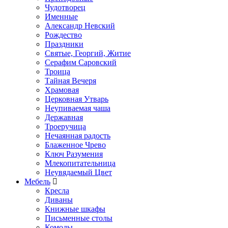
Чудотворец
Именные
Александр Невский
Рождество
Праздники
Святые, Георгий, Житие
Серафим Саровский
Троица
Тайная Вечеря
Храмовая
Церковная Утварь
Неупиваемая чаша
Державная
Троеручица
Нечаянная радость
Блаженное Чрево
Ключ Разумения
Млекопитательница
Неувядаемый Цвет
Мебель
Кресла
Диваны
Книжные шкафы
Письменные столы
Комоды