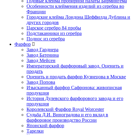
Годовые клейма пробирной палаты Бирмингема
Особенности клеймения изделий из серебра во
Франции
Городские клейма Лондона Шеффилда Дублина и
других городов
Царское серебро 84 пробы
Подстаканники из серебра
Поднос из серебра
Фарфор
Завод Гарднера
Завод Батенина
Завод Мейсен
Императорский фарфоровый завод. Оценить и
продать
Оценить и продать фарфор Кузнецова в Москве
Завод Попова
Изысканный фарфор Сафронова: живописная
продукция
История Дулевского фарфорового завода и его
продукция
Королевский Фарфор Royal Worcester
Судьба Д.И. Виноградова и его вклад в
фарфоровое производство России
Японский фарфор
Тарелки