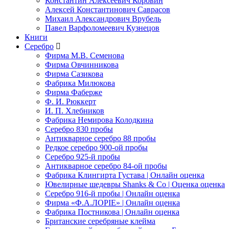
Константин Алексеевич Коровин
Алексей Константинович Саврасов
Михаил Александрович Врубель
Павел Варфоломеевич Кузнецов
Книги
Серебро
Фирма М.В. Семенова
Фирма Овчинникова
Фирма Сазикова
Фабрика Милюкова
Фирма Фаберже
Ф. И. Рюккерт
И. П. Хлебников
Фабрика Немирова Колодкина
Серебро 830 пробы
Антикварное серебро 88 пробы
Редкое серебро 900-ой пробы
Серебро 925-й пробы
Антикварное серебро 84-ой пробы
Фабрика Клингирта Густава | Онлайн оценка
Ювелирные шедевры Shanks & Co | Оценка оценка
Серебро 916-й пробы | Онлайн оценка
Фирма «Ф.А.ЛОРIЕ» | Онлайн оценка
Фабрика Постникова | Онлайн оценка
Британские серебряные клейма