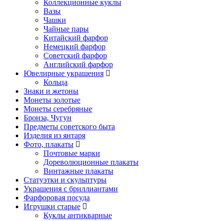
Коллекционные куклы
Вазы
Чашки
Чайные пары
Китайский фарфор
Немецкий фарфор
Советский фарфор
Английский фарфор
Ювелирные украшения
Кольца
Знаки и жетоны
Монеты золотые
Монеты серебряные
Бронза, Чугун
Предметы советского быта
Изделия из янтаря
Фото, плакаты
Почтовые марки
Дореволюционные плакаты
Винтажные плакаты
Статуэтки и скульптуры
Украшения с бриллиантами
Фарфоровая посуда
Игрушки старые
Куклы антикварные