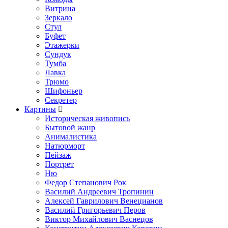
Витрина
Зеркало
Стул
Буфет
Этажерки
Сундук
Тумба
Лавка
Трюмо
Шифоньер
Секретер
Картины
Историческая живопись
Бытовой жанр
Анималистика
Натюрморт
Пейзаж
Портрет
Ню
Федор Степанович Рок
Василий Андреевич Тропинин
Алексей Гаврилович Венецианов
Василий Григорьевич Перов
Виктор Михайлович Васнецов