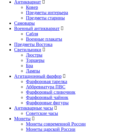
Антиквариат
Ковер
Предметы интерьера
Предметы старины
Самовары
Военный антиквариат
Сабля
Военные плакаты
Предметы Востока
Светильники
Люстры
Торшеры
Бра
Лампы
Агитационный фарфор
Фарфоровая тарелка
Аббревиатура ПВС
Фарфоровый сливочник
Фарфоровый чайник
Фарфоровые фигуры
Антикварные часы
Советские часы
Монеты
Монеты современной России
Монеты царской России