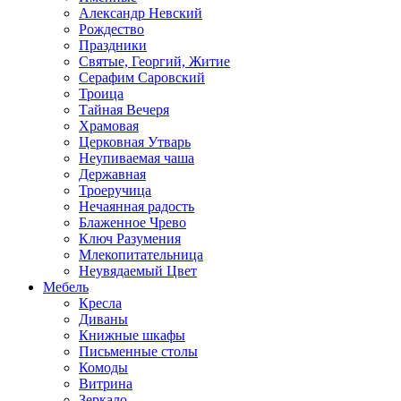
Александр Невский
Рождество
Праздники
Святые, Георгий, Житие
Серафим Саровский
Троица
Тайная Вечеря
Храмовая
Церковная Утварь
Неупиваемая чаша
Державная
Троеручица
Нечаянная радость
Блаженное Чрево
Ключ Разумения
Млекопитательница
Неувядаемый Цвет
Мебель
Кресла
Диваны
Книжные шкафы
Письменные столы
Комоды
Витрина
Зеркало