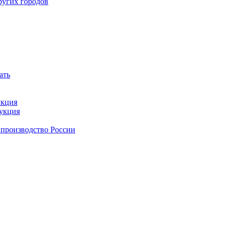
ругих городов
ать
укция
дукция
 производство России