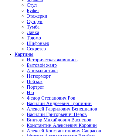
Стул
Буфет
Этажерки
Сундук
Тумба
Лавка
Трюмо
Шифоньер
Секретер
Картины
Историческая живопись
Бытовой жанр
Анималистика
Натюрморт
Пейзаж
Портрет
Ню
Федор Степанович Рок
Василий Андреевич Тропинин
Алексей Гаврилович Венецианов
Василий Григорьевич Перов
Виктор Михайлович Васнецов
Константин Алексеевич Коровин
Алексей Константинович Саврасов