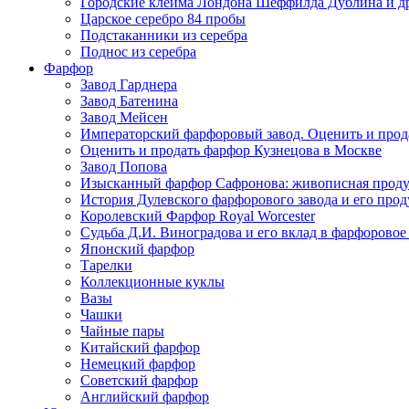
Городские клейма Лондона Шеффилда Дублина и д
Царское серебро 84 пробы
Подстаканники из серебра
Поднос из серебра
Фарфор
Завод Гарднера
Завод Батенина
Завод Мейсен
Императорский фарфоровый завод. Оценить и прод
Оценить и продать фарфор Кузнецова в Москве
Завод Попова
Изысканный фарфор Сафронова: живописная прод
История Дулевского фарфорового завода и его про
Королевский Фарфор Royal Worcester
Судьба Д.И. Виноградова и его вклад в фарфоровое
Японский фарфор
Тарелки
Коллекционные куклы
Вазы
Чашки
Чайные пары
Китайский фарфор
Немецкий фарфор
Советский фарфор
Английский фарфор