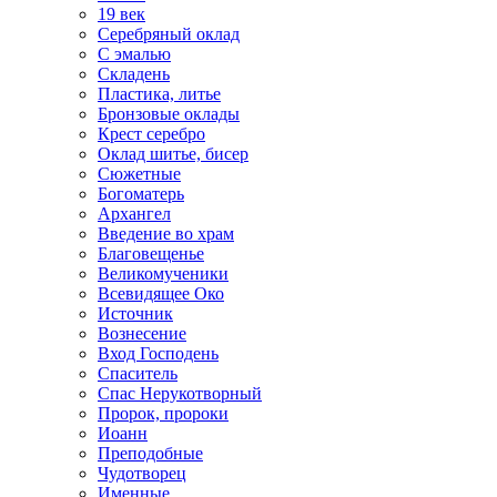
19 век
Серебряный оклад
С эмалью
Складень
Пластика, литье
Бронзовые оклады
Крест серебро
Оклад шитье, бисер
Сюжетные
Богоматерь
Архангел
Введение во храм
Благовещенье
Великомученики
Всевидящее Око
Источник
Вознесение
Вход Господень
Спаситель
Спас Нерукотворный
Пророк, пророки
Иоанн
Преподобные
Чудотворец
Именные