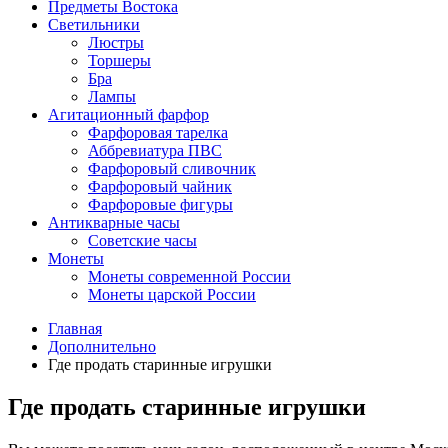
Предметы Востока
Светильники
Люстры
Торшеры
Бра
Лампы
Агитационный фарфор
Фарфоровая тарелка
Аббревиатура ПВС
Фарфоровый сливочник
Фарфоровый чайник
Фарфоровые фигуры
Антикварные часы
Советские часы
Монеты
Монеты современной России
Монеты царской России
Главная
Дополнительно
Где продать старинные игрушки
Где продать старинные игрушки