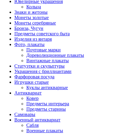
Ювелирные украшения
Кольца
Знаки и жетоны
Монеты золотые
Монеты серебряные
Бронза, Чугун
Предметы советского быта
Изделия из янтаря
Фото, плакаты
Почтовые марки
Дореволюционные плакаты
Винтажные плакаты
Статуэтки и скульптуры
Украшения с бриллиантами
Фарфоровая посуда
Игрушки старые
Куклы антикварные
Антиквариат
Ковер
Предметы интерьера
Предметы старины
Самовары
Военный антиквариат
Сабля
Военные плакаты