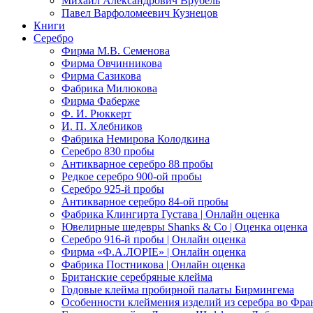
Михаил Александрович Врубель
Павел Варфоломеевич Кузнецов
Книги
Серебро
Фирма М.В. Семенова
Фирма Овчинникова
Фирма Сазикова
Фабрика Милюкова
Фирма Фаберже
Ф. И. Рюккерт
И. П. Хлебников
Фабрика Немирова Колодкина
Серебро 830 пробы
Антикварное серебро 88 пробы
Редкое серебро 900-ой пробы
Серебро 925-й пробы
Антикварное серебро 84-ой пробы
Фабрика Клингирта Густава | Онлайн оценка
Ювелирные шедевры Shanks & Co | Оценка оценка
Серебро 916-й пробы | Онлайн оценка
Фирма «Ф.А.ЛОРIЕ» | Онлайн оценка
Фабрика Постникова | Онлайн оценка
Британские серебряные клейма
Годовые клейма пробирной палаты Бирмингема
Особенности клеймения изделий из серебра во Фр